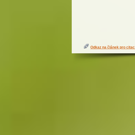
Odkaz na článek pro citac