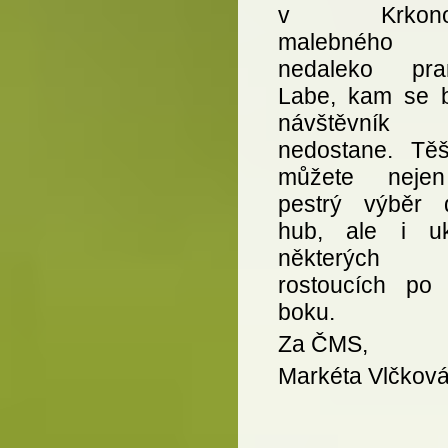
v Krkonoš
malebného ú
nedaleko pra
Labe, kam se 
návštěvník
nedostane. Těš
můžete neje
pestrý výběr 
hub, ale i u
některých b
rostoucích po j
boku.
Za ČMS,
Markéta Vlčkov