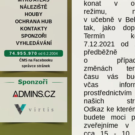
konat v on-
NÁLEZIŠTĚ
režimu, nik
HOUBY
v učebně v Bel
OCHRANA HUB
tak, jako dop
KONTAKTY
Termín ko
SPONZOŘI
7.12.2021 od 
VYHLEDÁVÁNÍ
předběžně pl
74.955.970
od 6.2.2004
o případn
ČMS na Facebooku
správce stránek
změnách term
času vás bu
včas inform
prostřednictvím
našich strá
Odkaz ke které
budete moci při
zveřejníme v 
cca 15 - 10 