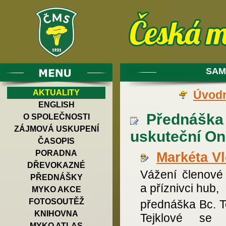
SAM
AKTUALITY
Úvodn
ENGLISH
Přednáška 
O SPOLEČNOSTI
ZÁJMOVÁ USKUPENÍ
uskuteční On-
ČASOPIS
PORADNA
Markéta V
DŘEVOKAZNÉ
Vážení členov
PŘEDNÁŠKY
a příznivci hub,
MYKO AKCE
FOTOSOUTĚŽ
přednáška Bc. T
KNIHOVNA
Tejklové se 
MYKO ATLAS