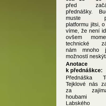
před začá
přednášky. B
muste pou
platformu jitsi, o
víme, že není id
ovšem moment
technické zá
nám mnoho ji
možností neskýt
Anotace
k přednáškce:
Přednáška Te
Tejklové nás z
za zajíma
houbami
Labského 