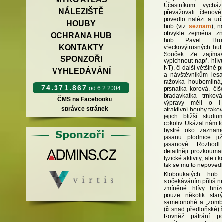
Účastníkům vycház
NÁLEZIŠTĚ
převažovali členo
povedlo nalézt a ur
HOUBY
hub (viz
seznam
), n
obvykle zejména zn
OCHRANA HUB
hub Pavel Hru
KONTAKTY
vřeckovýtrusných hu
Souček. Ze zajímav
SPONZOŘI
vypíchnout např. hlí
NT), či další většině
VYHLEDÁVÁNÍ
a návštěvníkům lesa
rážovka houbomilná,
74.371.867
od 6.2.2004
prsnatka korová, čí
bradavkatka trnkov
ČMS na Facebooku
výpravy měli o i 
správce stránek
atraktivní houby tako
jejich bližší studi
cokoliv. Ukázal nám t
bystré oko zaznam
jasanu plodnice ji
jasanové. Rozhod
detailněji prozkouma
fyzické aktivity, ale i 
tak se mu to nepovedl
Kloboukatých hub
s očekáváním příliš n
zmíněné hlívy hníz
pouze několik star
sametonohé a „zombi
(či snad předloňské) 
Rovněž pátrání p