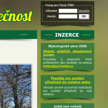
Vstup pro členy ČMS
Uživatel:
Nemám!
Heslo:
OK
Mykologické akce 2026
Sledujte průběžně aktualizovaný
seznam.
Pozvánky a propozice Vámi
pořádaných akcí zasílejte na adresu
myko-akce@myko.cz
.
Pravidla pro zasílání
příspěvků do redakce webu
Věnujte prosím pozornost instrukcím
pro zasílání příspěvků do naší
redakce.
Ještě jste nečetli