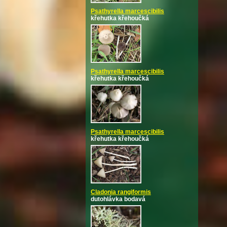
Psathyrella marcescibilis
křehutka křehoučká
Psathyrella marcescibilis
křehutka křehoučká
Psathyrella marcescibilis
křehutka křehoučká
Cladonia rangiformis
dutohlávka bodavá