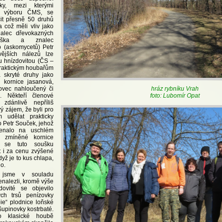
ky, mezi kterými
vé výboru ČMS, se
čit přesně 50 druhů
a což měli vliv jako
alec dřevokazných
ška a znalec
b (askomycetů) Petr
ějších nálezů lze
vu hnízdovitou (ČS –
 praktickým houbařům
 skryté druhy jako
 kornice jasanová,
hráz rybníku Vrah
šovec nahloučený či
foto: Lubomír Opat
á. Někteří členové
zdánlivě nepříliš
vý zájem, že byli pro
um udělat prakticky
o Petr Souček, jehož
enalo na uschlém
ž zmíněné kornice
l se tuto soušku
t i za cenu zvýšené
když je to kus chlapa,
o.
 jsme v souladu
enalezli, kromě výše
dovité se objevilo
ých trsů penízovky
e“ plodnice loňské
šupinovky kostrbaté.
o klasické houbě