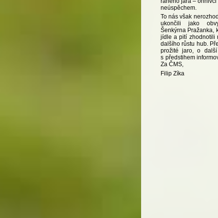
raného jara – ohnivc
neúspěchem.
To nás však nerozhod
ukončili jako obv
Šenkýrna Pražanka, 
jídle a pití zhodnotil
dalšího růstu hub. P
prožité jaro, o dal
s předstihem inform
Za ČMS,
Filip Zíka