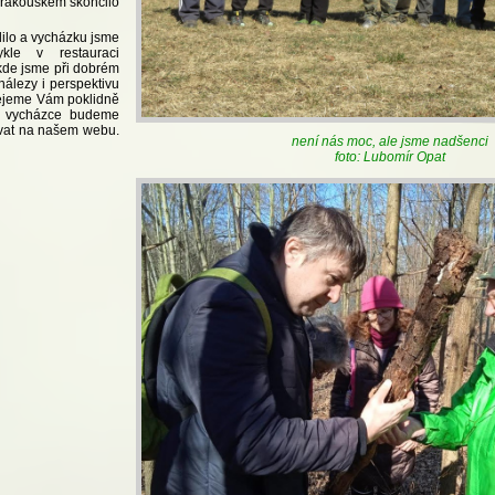
i rakouském skončilo
ilo a vycházku jsme
ykle v restauraci
kde jsme při dobrém
i nálezy i perspektivu
řejeme Vám poklidně
ší vycházce budeme
ovat na našem webu.
není nás moc, ale jsme nadšenci
foto: Lubomír Opat