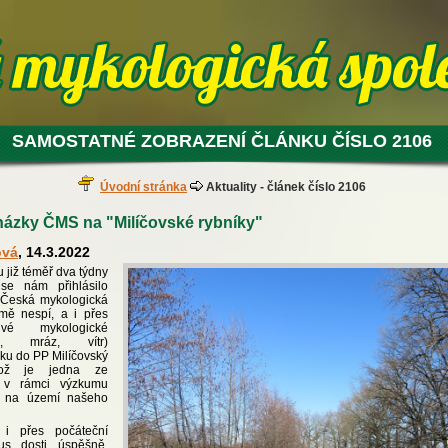
SAMOSTATNÉ ZOBRAZENÍ ČLÁNKU ČÍSLO 2106
Úvodní stránka
Aktuality - článek číslo 2106
ázky ČMS na "Milíčovské rybníky"
ová
, 14.3.2022
 již téměř dva týdny
se nám přihlásilo
. Česká mykologická
mě nespí, a i přes
ivé mykologické
o, mráz, vítr)
ku do PP Milíčovský
což je jedna ze
t v rámci výzkumu
y na území našeho
 i přes počáteční
us dosti úspěšně.