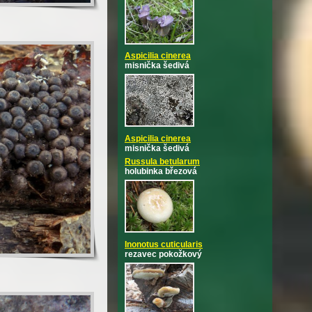
Aspicilia cinerea
misnička šedivá
Aspicilia cinerea
misnička šedivá
Russula betularum
holubinka březová
Inonotus cuticularis
rezavec pokožkový