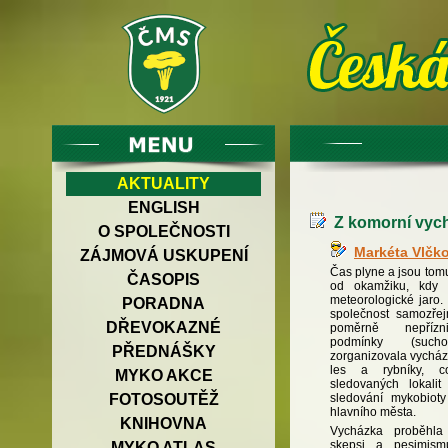
AKTUALITY
ENGLISH
Z komorní vych
O SPOLEČNOSTI
Markéta Vlčk
ZÁJMOVÁ USKUPENÍ
Čas plyne a jsou tomu
ČASOPIS
od okamžiku, kdy 
meteorologické jaro
PORADNA
společnost samozřej
DŘEVOKAZNÉ
poměrně nepřízn
podmínky (such
PŘEDNÁŠKY
zorganizovala vycház
les a rybníky, 
MYKO AKCE
sledovaných lokali
sledování mykobiot
FOTOSOUTĚŽ
hlavního města.
KNIHOVNA
Vycházka proběhla
skepsi a pesimism
MYKO ATLAS