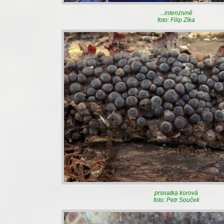
...intenzivně
foto: Filip Zíka
prsnatka korová
foto: Petr Souček