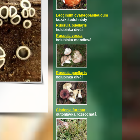
Leccinum cyaneobasileucum
kozák šedohnědý
Russula puellaris
holubinka dívčí
Russula vesca
holubinka mandlová
Russula puellaris
holubinka dívčí
Cladonia furcata
dutohlávka rozsochatá