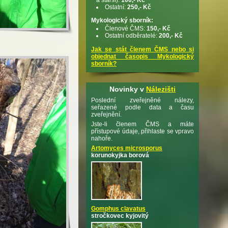
Ostatní:
250,- Kč
Mykologický sborník:
Členové ČMS:
150,- Kč
Ostatní odběratelé:
200,- Kč
Jak se stát členem ČMS nebo si
objednat časopis Mykologický
sborník?
Novinky v
Nálezišti
Poslední zveřejněné nálezy,
seřazené podle data a času
zveřejnění.
Jste-li členem ČMS a máte
přístupové údaje, přihlaste se vpravo
nahoře.
Artomyces microsporus
korunokyjka borová
Gomphus clavatus
stročkovec kyjovitý