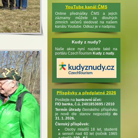
YouTube kanál ČMS
Online přednášky ČMS a jejich
záznamy můžete za dlouhých
zimních večerů sledovat na našem
kanálu Youtube. Odkaz je v nadpisu.
Kudy z nudy?
Naše akce nyní najdete také na
portálu CzechTourism
Kudy z nudy
.
Příspěvky a předplatné 2026
Posílejte na
bankovní účet:
FIO banka, č.ú. 2401853695 / 2010
Termín úhrady
členského příspěvku
je nově dle stanov nejpozději
do
31. 1. 2026.
Členský příspěvek:
Osoby mladší 18 let, studenti
a senioři nad 60 let (ročník 1965
a starší):
100,- Kč