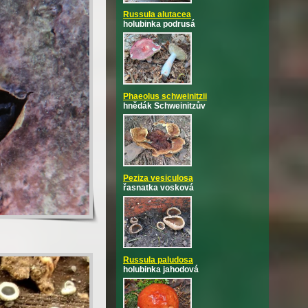
Russula alutacea
holubinka podrusá
Phaeolus schweinitzii
hnědák Schweinitzův
Peziza vesiculosa
řasnatka vosková
Russula paludosa
holubinka jahodová