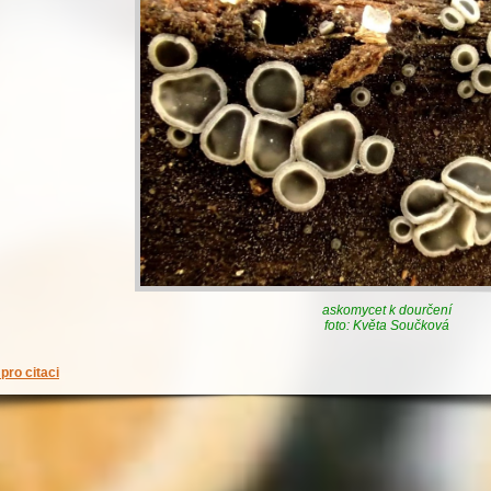
askomycet k dourčení
foto: Květa Součková
pro citaci