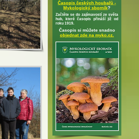
Časopis českých houbařů -
Mykologický sborník
?
Začtěte se do zajímavostí ze světa
hub, které časopis přináší již od
roku 1919.
Časopis si můžete snadno
objednat zde na myko.cz.