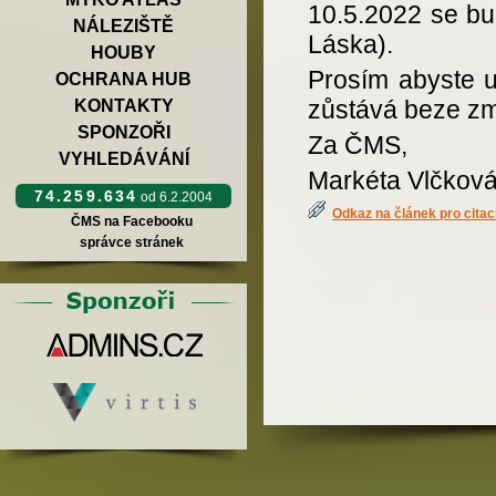
10.5.2022 se bu
NÁLEZIŠTĚ
Láska).
HOUBY
Prosím abyste 
OCHRANA HUB
zůstává beze z
KONTAKTY
SPONZOŘI
Za ČMS,
VYHLEDÁVÁNÍ
Markéta Vlčkov
74.259.634
od 6.2.2004
Odkaz na článek pro citac
ČMS na Facebooku
správce stránek