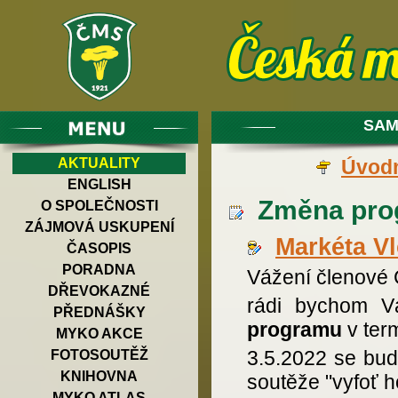
SAM
AKTUALITY
Úvodn
ENGLISH
Změna prog
O SPOLEČNOSTI
ZÁJMOVÁ USKUPENÍ
Markéta V
ČASOPIS
PORADNA
Vážení členové 
DŘEVOKAZNÉ
rádi bychom Vá
PŘEDNÁŠKY
programu
v ter
MYKO AKCE
3.5.2022 se bud
FOTOSOUTĚŽ
KNIHOVNA
soutěže "vyfoť h
MYKO ATLAS