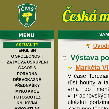
SAM
AKTUALITY
Úvodn
ENGLISH
Výstava po
O SPOLEČNOSTI
ZÁJMOVÁ USKUPENÍ
Markéta V
ČASOPIS
PORADNA
V čase Tereziá
DŘEVOKAZNÉ
růst houby a t
PŘEDNÁŠKY
vrhá do menš
MYKO AKCE
v Prachovských
FOTOSOUTĚŽ
ukázku podzim
KNIHOVNA
Zástupce těchto
MYKO ATLAS