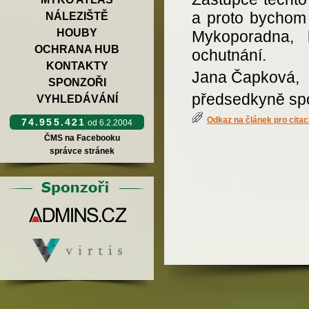
a proto bychom v
NÁLEZIŠTĚ
HOUBY
Mykoporadna,
OCHRANA HUB
ochutnání.
KONTAKTY
Jana Čapková,
SPONZOŘI
předsedkyně spo
VYHLEDÁVÁNÍ
Odkaz na článek pro citac
74.955.421
od 6.2.2004
ČMS na Facebooku
správce stránek