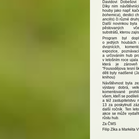
Davidovi Dobešovi 
Díky nim návštěvníci
houby jako např. kač
bohemica
), destici 
ancilis
) či různé druh
Další novinkou byla
pěstovaných vče
substrátů, kterou zajis
Program byl dopl
o jedlých houbách a
dvojnících, koment
expozice, poznávac
a určováním hub pro
v letošním roce ujal
která je zároveň
"Fousodějova lesní šk
děti byly nadšené (Ja
knihou)
Návštěvnost byla z
výstavy dobrá, ve
komentované prohl
všem, kteří se podílel
a též zastupitelstvu
13 za poskytnutí zá
další ročník. Ten le
akce se může vydařit
růstu hub.
Za ČMS
Filip Zíka a Markéta 