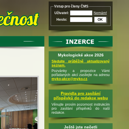
Vstup pro členy ČMS
Uživatel:
Nemám!
Heslo:
OK
Mykologické akce 2026
Sledujte průběžně aktualizovaný
seznam.
Pozvánky a propozice Vámi
pořádaných akcí zasílejte na adresu
myko-akce@myko.cz
.
Pravidla pro zasílání
příspěvků do redakce webu
Věnujte prosím pozornost instrukcím
pro zasílání příspěvků do naší
redakce.
Ještě jste nečetli