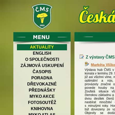
AKTUALITY
ENGLISH
Z výstavy ČMS 
O SPOLEČNOSTI
Markéta Vlčk
ZÁJMOVÁ USKUPENÍ
Výstava hub ČMS v 
ČASOPIS
konala v termínu 29. 
již asi všichni víme,
PORADNA
optimální a nás, 
DŘEVOKAZNÉ
provázely značné 
povede houby na v
PŘEDNÁŠKY
Zoufalá situace v
členskou základnu a 
MYKO AKCE
dvou desítek člen
nasbírat množství 
FOTOSOUTĚŽ
s minulými roky. H
KNIHOVNA
být dovezeny ze vzd
Objevily se dod
MYKO ATLAS