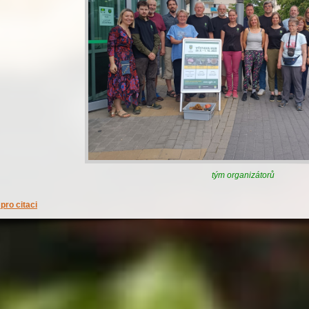
tým organizátorů
pro citaci