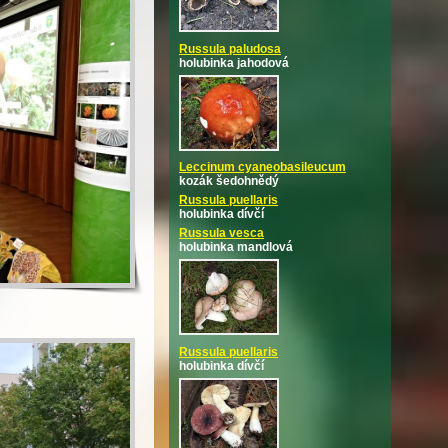
Russula paludosa
holubinka jahodová
Leccinum cyaneobasileucum
kozák šedohnědý
Russula puellaris
holubinka dívčí
Russula vesca
holubinka mandlová
Russula puellaris
holubinka dívčí