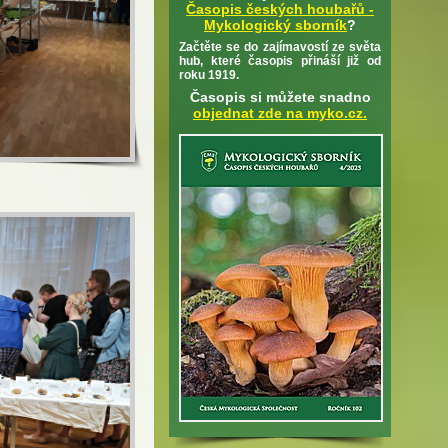
Časopis českých houbařů -
Mykologický sborník
?
Začtěte se do zajímavostí ze světa
hub, které časopis přináší již od
roku 1919.
Časopis si můžete snadno
objednat zde na myko.cz.