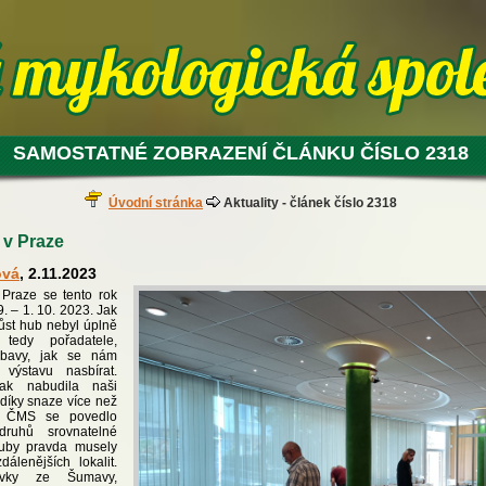
SAMOSTATNÉ ZOBRAZENÍ ČLÁNKU ČÍSLO 2318
Úvodní stránka
Aktuality - článek číslo 2318
v Praze
ová
, 2.11.2023
Praze se tento rok
9. – 1. 10. 2023. Jak
 růst hub nebyl úplně
tedy pořadatele,
obavy, jak se nám
ýstavu nasbírat.
šak nabudila naši
díky snaze více než
ů ČMS se povedlo
druhů srovnatelné
ouby pravda musely
álenějších lokalit.
ávky ze Šumavy,