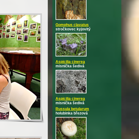
Gomphus clavatus
stročkovec kyjovitý
Aspicilia cinerea
misnička šedivá
Aspicilia cinerea
misnička šedivá
Russula betularum
holubinka březová