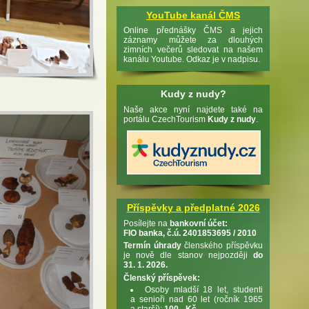
YouTube kanál ČMS
Online přednášky ČMS a jejich
záznamy můžete za dlouhých
zimních večerů sledovat na našem
kanálu Youtube. Odkaz je v nadpisu.
Kudy z nudy?
Naše akce nyní najdete také na
portálu CzechTourism
Kudy z nudy
.
Příspěvky a předplatné 2026
Posílejte na
bankovní účet:
FIO banka, č.ú. 2401853695 / 2010
Termín úhrady
členského příspěvku
je nově dle stanov nejpozději
do
31. 1. 2026.
Členský příspěvek:
Osoby mladší 18 let, studenti
a senioři nad 60 let (ročník 1965
a starší):
100,- Kč