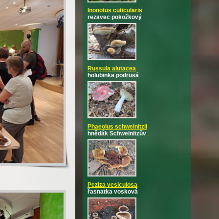
Inonotus cuticularis
rezavec pokožkový
Russula alutacea
holubinka podrusá
Phaeolus schweinitzii
hnědák Schweinitzův
Peziza vesiculosa
řasnatka vosková