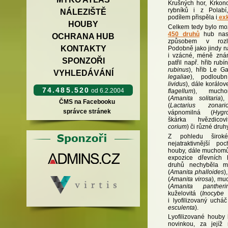
Krušných hor, Krkono
rybníků i z Polabí
NÁLEZIŠTĚ
podílem přispěla i
exk
HOUBY
Celkem tedy bylo mo
450 druhů
hub nasb
OCHRANA HUB
způsobem v rozlič
KONTAKTY
Podobně jako jindy n
i vzácné, méně zná
SPONZOŘI
patřil např. hřib rubí
rubinus
), hřib Le Ga
VYHLEDÁVÁNÍ
legaliae
), podloub
lividus
), dále korálov
74.485.520
od 6.2.2004
flagellum
), mucho
(
Amanita solitaria
),
ČMS na Facebooku
(
Lactarius
zonari
správce stránek
vápnomilná (
Hygr
škárka hvězdicov
corium
) či různé druh
Z pohledu široké
nejatraktivnější poc
houby, dále muchomůr
expozice dřevních 
druhů nechyběla m
(
Amanita phalloides
)
(
Amanita virosa
), mu
(
Amanita pantheri
kuželovitá (
Inocybe 
i lyofilizovaný uchá
esculenta
).
Lyofilizované houby 
novinkou, za jejíž 