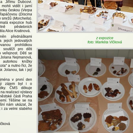
a Jiřímu Dubcovi.
 mohli vidět i jarní
enku českou (
Verpa
chřapáčovou (
Discina
y smržů (
Morchella
).
 malá expozice hub
tně pěstebních
tila Alice Kratinová.
něn přednáškami
z expozice
 jejich jedovatých
foto: Markéta Vlčková
ovanou prohlídkou
í soutěží pro děti
 veřejnost. Dětí se
a Jolana Nejmanová,
 autorkou knížky
ola" a nutno říci, že
k Jolanou, tak i její
ejména v první den
lký zájem byl i o
ídky. ČMS děkuje
i na realizaci výstavy
 městské části Praha
zemí. Těšíme se na
tošní nám ukázal, že
 i za velmi slabého
Vlčková