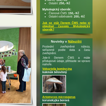
Ostatní:
250,- Kč
Mykologický sborník:
Členové ČMS:
150,- Kč
Ostatní odběratelé:
200,- Kč
Jak se stát členem ČMS nebo si
objednat časopis Mykologický
sborník?
Novinky v
Nálezišti
Poslední zveřejněné nálezy,
seřazené podle data a času
zveřejnění.
Jste-li členem ČMS a máte
přístupové údaje, přihlaste se vpravo
nahoře.
Volvariella bombycina
kukmák bělovlnný
Artomyces microsporus
korunokyjka borová