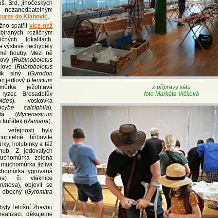
š, Brd, jihočeských
, nezanedbatelným
urze do Klánovic
.
žno spatřit
více než
íraných rozličným
ných lokalitách.
a výstavě nechyběly
mé houby. Mezi ně
nový
(Rubinoboletus
lové (
Rubroboletus
ník siný (
Gyrodon
ec jedlový (
Hericium
z přípravy sálu
můrka ježohlavá
foto Markéta Vlčková
 ryzec Bresadolův
oides
), voskovka
ocybe calciphila
),
itá (
Mycenastrum
y kuřátek (
Ramaria
).
 veřejnosti byly
hopitelně hřibovité
ky, holubinky a též
hub. Z jedovatých
uchomůrka zelená
, muchomůrka jízlivá
chomůrka tygrovaná
na
) či vláknice
rimosa
), objevil se
č obecný (
Gyromitra
byly letošní žhavou
realizaci děkujeme