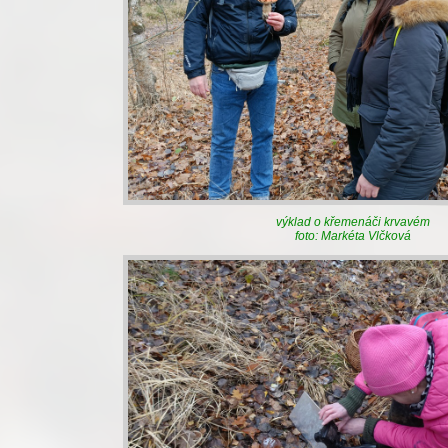
výklad o křemenáči krvavém
foto: Markéta Vlčková