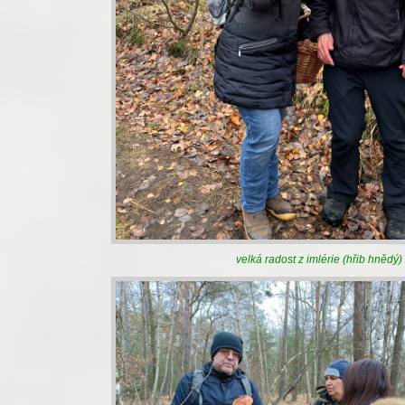
velká radost z imlérie (hřib hnědý)