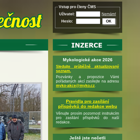
Vstup pro členy ČMS
Uživatel:
Nemám!
Heslo:
OK
Mykologické akce 2026
Sledujte průběžně aktualizovaný
seznam.
Pozvánky a propozice Vámi
pořádaných akcí zasílejte na adresu
myko-akce@myko.cz
.
Pravidla pro zasílání
příspěvků do redakce webu
Věnujte prosím pozornost instrukcím
pro zasílání příspěvků do naší
redakce.
Ještě jste nečetli