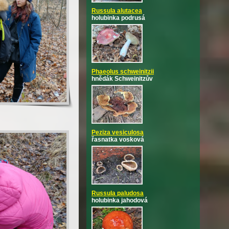
Russula alutacea
holubinka podrusá
Phaeolus schweinitzii
hnědák Schweinitzův
Peziza vesiculosa
řasnatka vosková
Russula paludosa
holubinka jahodová