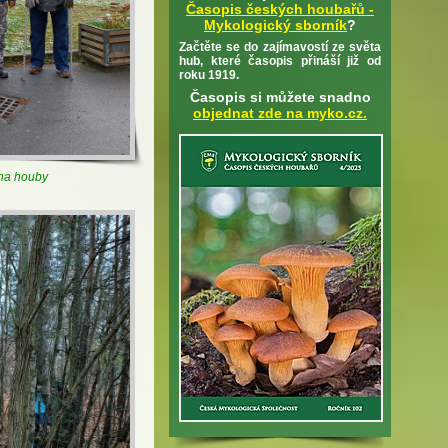
Časopis českých houbařů -
Mykologický sborník
?
Začtěte se do zajímavostí ze světa
hub, které časopis přináší již od
roku 1919.
Časopis si můžete snadno
objednat zde na myko.cz.
 na houby