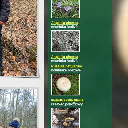
Aspicilia cinerea
misnička šedivá
Aspicilia cinerea
misnička šedivá
Russula betularum
holubinka březová
Inonotus cuticularis
rezavec pokožkový