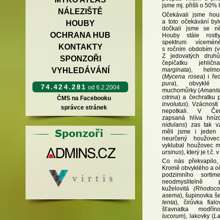
jsme mj. přišli o 50%
NÁLEZIŠTĚ
Očekávali jsme hou
a toto očekávání by
HOUBY
dočkali jsme se ně
OCHRANA HUB
Houby stále rostl
spektrum vícemén
KONTAKTY
s ročním obdobím (
Z jedovatých druhů
SPONZOŘI
čepičatku jehlič
marginata
), helmo
VYHLEDÁVÁNÍ
(
Mycena rosea
) i ře
pura
), obvyklé p
74.424.281
od 6.2.2004
muchomůrky (
Amanit
citrina
) a čechratku 
ČMS na Facebooku
involutus
). Vzácnosti
správce stránek
nepotkali. V Če
zapsaná hlíva hnízd
nidulans
) zas tak v
měli jsme i jeden v
neurčený houžove
vyklubal houžovec m
ursinus
), který je t.č.
Co nás překvapilo,
Kromě obvyklého a 
podzimního sortim
neodmyslitelně 
kuželovitá
(Rhodoco
asema
), šupinovka š
lenta
), čirůvka fial
šťavnatka modří
lucorum
), lakovky (
La