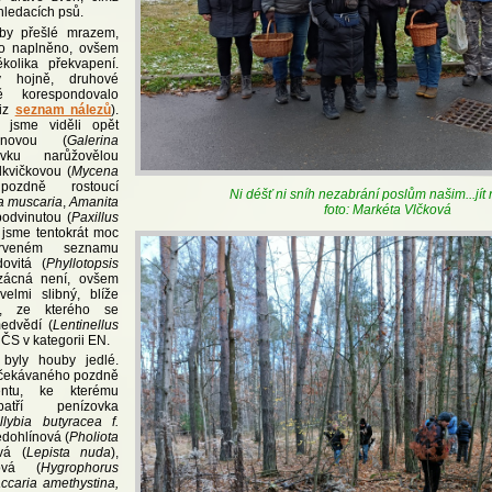
 hledacích psů.
by přešlé mrazem,
lo naplněno, ovšem
kolika překvapení.
y hojně, druhové
ě korespondovalo
viz
seznam nálezů
).
 jsme viděli opět
nanovou (
Galerina
vku narůžovělou
dkvičkovou (
Mycena
ozdně rostoucí
Ni déšť ni sníh nezabrání poslům našim...jít
a muscaria
,
Amanita
foto: Markéta Vlčková
podvinutou (
Paxillus
 jsme tentokrát moc
rveném seznamu
ovitá (
Phyllotopsis
zácná není, ovšem
elmi slibný, blíže
c, ze kterého se
edvědí (
Lentinellus
 v ČS v kategorii EN.
 byly houby jedlé.
očekávaného pozdně
entu, ke kterému
patří penízovka
llybia butyracea f.
edohlínová (
Pholiota
ová (
Lepista nuda
),
nová (
Hygrophorus
ccaria amethystina,