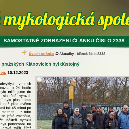
SAMOSTATNÉ ZOBRAZENÍ ČLÁNKU ČÍSLO 2338
Úvodní stránka
Aktuality - článek číslo 2338
pražských Klánovicích byl důstojný
ová
, 10.12.2023
obvyklých zimních
razila o 24 hodin
bylo milé, jsme do
 statečně vyrazili.
ce“ byla plus mínus
ší než před dvěma
 asi tak 45 minut po
h metrech – z toho
 se ještě zmenšila,
 někteří vyrazili
byli ponecháni na
 dravé zvěři, čímž