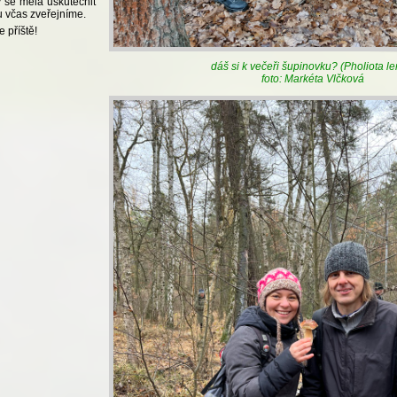
y se měla uskutečnit
 včas zveřejníme.
 příště!
dáš si k večeři šupinovku? (Pholiota le
foto: Markéta Vlčková