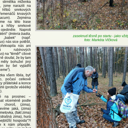
i strmělka mlženka
), jsme narazili na
 hřibů smrkových
řemenáčů krvavých
iacum
). Zejména
sme na této trase
 a hřiby smrkové
ojediněle. Naproti
érií“ (
Imleria badia
,
zaseknutí těsně po startu - jako vžd
„babek“ (např.
foto: Markéta Vlčková
us
) nás sice potěšil,
překvapila nás ani
ů rubínových
us
) na "téměř" cílové
ajně doufal, že by tam
 měly bohužel jiný
en by šel vyjádřit
ceme").
ka všem líbila, byť
o, počasí celkově
sky přátelské a konce
hli (protože vééélký
).
né na prosinec –
hat víceméně podle
, choroš, (zima),
evíme jaká, (zima)
ametovka, (fakt zima)
(strašná zima), hurá
ejbližší hospoda“?!
e k nám připojíte.