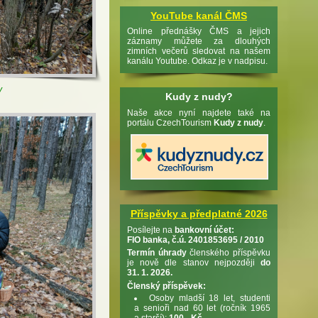
YouTube kanál ČMS
Online přednášky ČMS a jejich
záznamy můžete za dlouhých
zimních večerů sledovat na našem
kanálu Youtube. Odkaz je v nadpisu.
y
Kudy z nudy?
Naše akce nyní najdete také na
portálu CzechTourism
Kudy z nudy
.
Příspěvky a předplatné 2026
Posílejte na
bankovní účet:
FIO banka, č.ú. 2401853695 / 2010
Termín úhrady
členského příspěvku
je nově dle stanov nejpozději
do
31. 1. 2026.
Členský příspěvek:
Osoby mladší 18 let, studenti
a senioři nad 60 let (ročník 1965
a starší):
100,- Kč