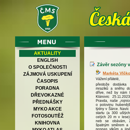
AKTUALITY
ENGLISH
Závěr sezóny v 
O SPOLEČNOSTI
Markéta Vlčk
ZÁJMOVÁ USKUPENÍ
Vážení přátelé,
ČASOPIS
přestože dodávka 
PORADNA
mrazíků a sněhu do
dříve, než by nám 
DŘEVOKAZNÉ
Klánovic 25.11.2023
Pravda, naše „rojni
PŘEDNÁŠKY
o polovinu hubeněj
MYKO AKCE
týdny v Šárce. Navíc
startu (a 300 ušlýc
FOTOSOUTĚŽ
celých 20 m v lese)
neb se obávám, že
KNIHOVNA
špatným směrem a 
pospas vlkům a jiné
MYKO ATLAS