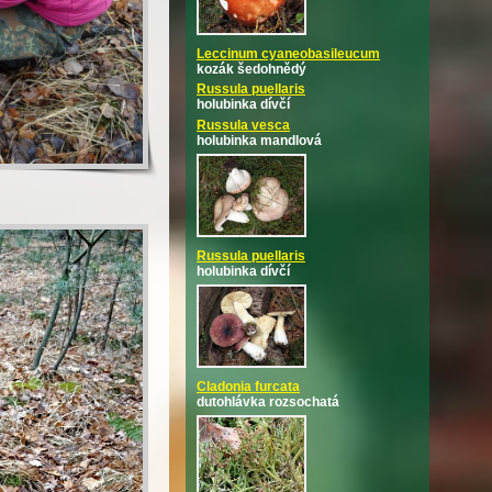
Leccinum cyaneobasileucum
kozák šedohnědý
Russula puellaris
holubinka dívčí
Russula vesca
holubinka mandlová
Russula puellaris
holubinka dívčí
Cladonia furcata
dutohlávka rozsochatá