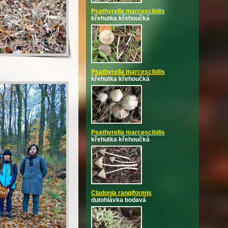
Psathyrella marcescibilis
křehutka křehoučká
Psathyrella marcescibilis
křehutka křehoučká
Psathyrella marcescibilis
křehutka křehoučká
Cladonia rangiformis
dutohlávka bodavá