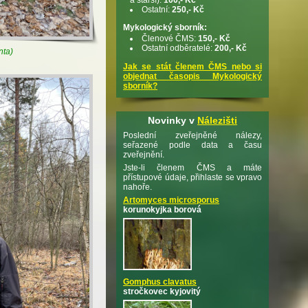
Ostatní:
250,- Kč
Mykologický sborník:
Členové ČMS:
150,- Kč
Ostatní odběratelé:
200,- Kč
nta)
Jak se stát členem ČMS nebo si
objednat časopis Mykologický
sborník?
Novinky v
Nálezišti
Poslední zveřejněné nálezy,
seřazené podle data a času
zveřejnění.
Jste-li členem ČMS a máte
přístupové údaje, přihlaste se vpravo
nahoře.
Artomyces microsporus
korunokyjka borová
Gomphus clavatus
stročkovec kyjovitý