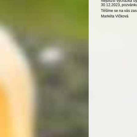
Nejbližší vycházka b
30.12.2023, pozvánku
Těšíme se na vás zase
Markéta Vlčková