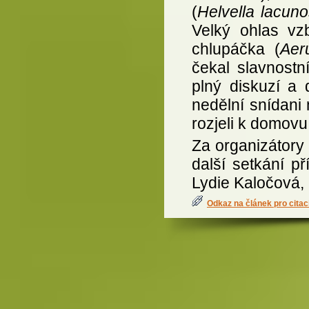
(
Helvella lacun
Velký ohlas vz
chlupáčka (
Aer
čekal slavnost
plný diskuzí a 
nedělní snídani 
rozjeli k domovu
Za organizátor
další setkání př
Lydie Kaločová,
Odkaz na článek pro citac