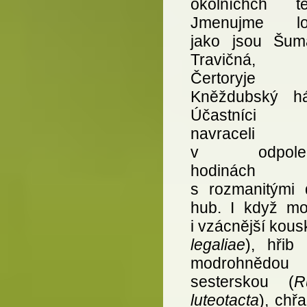
okolníchch te
Jmenujme lok
jako jsou Šumá
Travičná,
Čertoryje 
Kněždubský há
Účastníci
navraceli
v odpoled
hodinách
s rozmanitými 
hub. I když mo
i vzácnější kous
legaliae
), hřib
modrohnědou
sesterskou (
R
luteotacta
), chř