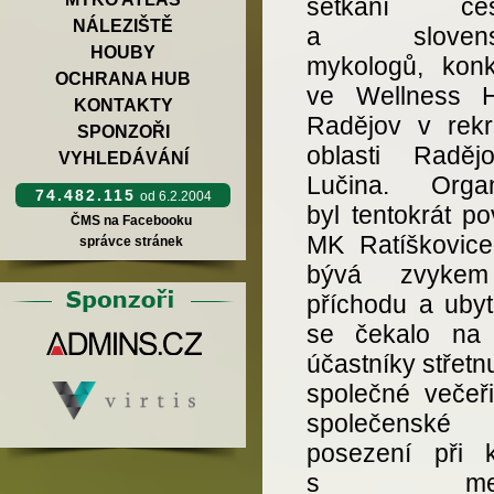
setkání čes
NÁLEZIŠTĚ
a slovens
HOUBY
mykologů, konk
OCHRANA HUB
ve Wellness H
KONTAKTY
Radějov v rekr
SPONZOŘI
oblasti Radě
VYHLEDÁVÁNÍ
Lučina. Organ
74.482.115
od 6.2.2004
byl tentokrát p
ČMS na Facebooku
MK Ratíškovice
správce stránek
bývá zvyke
příchodu a ubyt
se čekalo na 
účastníky střetnu
společné večeři
společenské
posezení při k
s menš