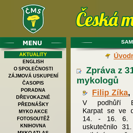
SAM
AKTUALITY
Úvodn
ENGLISH
Zpráva z 31
O SPOLEČNOSTI
ZÁJMOVÁ USKUPENÍ
mykologů
ČASOPIS
PORADNA
Filip Zíka
,
DŘEVOKAZNÉ
V podhůří Bí
PŘEDNÁŠKY
Karpat se ve 
MYKO AKCE
14. - 16. 6.
FOTOSOUTĚŽ
uskutečnilo 31.
KNIHOVNA
MYKO ATLAS