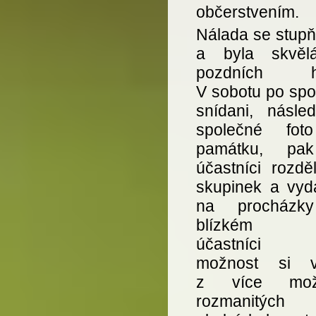
občerstvením.
Nálada se stupň
a byla skvěl
pozdních ho
V sobotu po spo
snídani, násled
společné fot
památku, pa
účastníci rozděl
skupinek a vyda
na procházk
blízkém ok
účastníci 
možnost si v
z více možn
rozmanitých