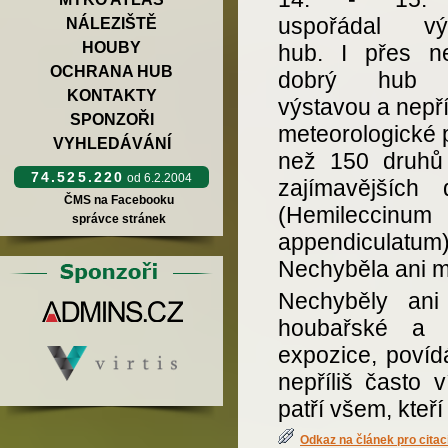
uspořádal vý
NÁLEZIŠTĚ
HOUBY
hub. I přes nep
OCHRANA HUB
dobrý hub 
KONTAKTY
výstavou a nepř
SPONZOŘI
meteorologické p
VYHLEDÁVÁNÍ
než 150 druhů 
74.525.220
od 6.2.2004
zajímavějších
ČMS na Facebooku
(Hemileccinum
správce stránek
appendiculatum
Nechyběla ani m
Nechyběly ani
houbařské a m
expozice, povíd
nepříliš často
patří všem, kteří
Odkaz na článek pro citac