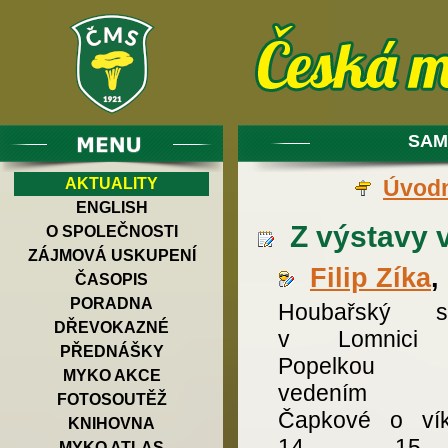
SAM
AKTUALITY
Úvodn
ENGLISH
Z výstavy v
O SPOLEČNOSTI
ZÁJMOVÁ USKUPENÍ
Filip Zíka
,
ČASOPIS
PORADNA
Houbařský sp
DŘEVOKAZNÉ
v Lomnici
PŘEDNÁŠKY
Popelkou 
MYKO AKCE
vedením J
FOTOSOUTĚŽ
Čapkové o ví
KNIHOVNA
14. - 15. 
MYKO ATLAS