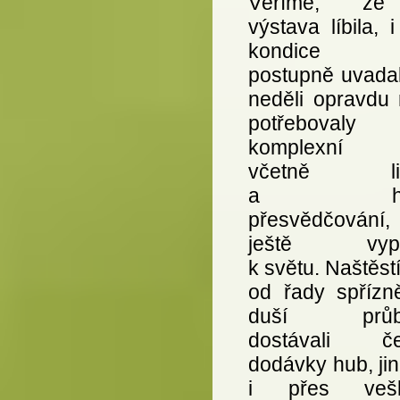
Věříme, ž
výstava líbila, 
kondice 
postupně uvadal
neděli opravdu 
potřebovaly
komplexní p
včetně lift
a hod
přesvědčování
ještě vypa
k světu. Naštěst
od řady spřízn
duší průb
dostávali če
dodávky hub, ji
i přes vešk