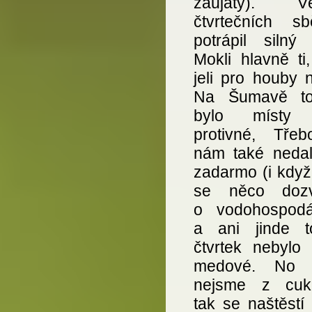
zaujatý). Vě
čtvrtečních sb
potrápil silný 
Mokli hlavně ti,
jeli pro houby n
Na Šumavě to
bylo místy 
protivné, Třeb
nám také nedal
zadarmo (i když
se něco dozv
o vodohospodář
a ani jinde 
čtvrtek nebylo 
medové. No 
nejsme z cuk
tak se naštěstí