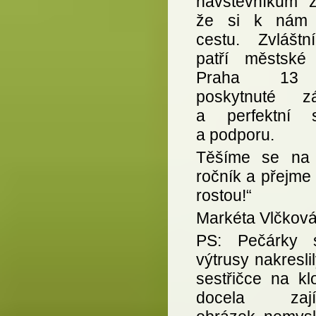
návštěvníkům z
že si k nám 
cestu. Zvláštn
patří městské 
Praha 13
poskytnuté z
a perfektní s
a podporu.
Těšíme se na 
ročník a přejme 
rostou!“
Markéta Vlčkov
PS: Pečárky 
výtrusy nakresli
sestřičce na kl
docela zají