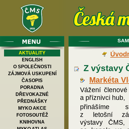
SAM
AKTUALITY
Úvodn
ENGLISH
Z výstavy 
O SPOLEČNOSTI
ZÁJMOVÁ USKUPENÍ
Markéta V
ČASOPIS
PORADNA
Vážení členov
DŘEVOKAZNÉ
a příznivci hub,
PŘEDNÁŠKY
přinášíme st
MYKO AKCE
z letošní zář
FOTOSOUTĚŽ
výstavy ČMS, 
KNIHOVNA
MYKO ATLAS