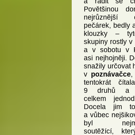
a radit se cho
Povětšinou don
nejrůznější 
pečárek, bedly 
klouzky – tyt
skupiny rostly v
a v sobotu v 
asi nejhojněji. D
snažily určovat
v
poznávačce
,
tentokrát čítal
9 druhů a 
celkem jednod
Docela jim t
a vůbec nejšiko
byl nejml
soutěžící, kte