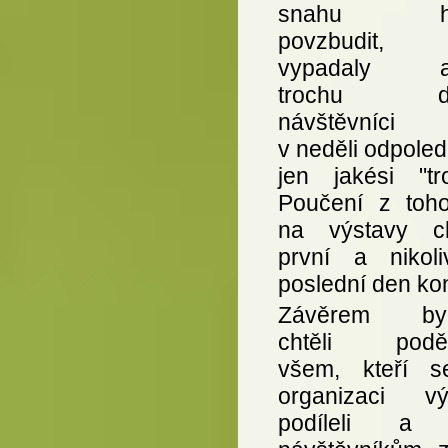
snahu ho
povzbudit,
vypadaly a
trochu do
návštěvníci v
v neděli odpole
jen jakési "tro
Poučení z toho
na výstavy c
první a nikol
poslední den ko
Závěrem by
chtěli poděk
všem, kteří 
organizaci vý
podíleli a 