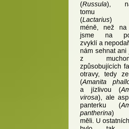
(
Russula
), na
tomu ry
(
Lactarius
) b
méně, než na 
jsme na po
zvyklí a nepodař
nám sehnat ani 
z muchomů
způsobujících fa
otravy, tedy ze
(
Amanita phall
a jízlivou (
Am
virosa
), ale as
panterku (
Am
pantherina
) j
měli. U ostatníc
bylo tak n