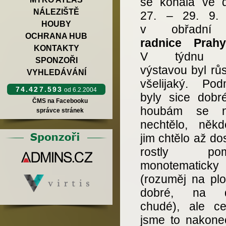
se konala ve 
NÁLEZIŠTĚ
27. – 29. 9.
HOUBY
v obřadní 
OCHRANA HUB
radnice Prah
KONTAKTY
V týdnu p
SPONZOŘI
výstavou byl rů
VYHLEDÁVÁNÍ
všelijaký. Pod
74.427.593
od 6.2.2004
byly sice dobré
ČMS na Facebooku
houbám se n
správce stránek
nechtělo, něk
jim chtělo až dos
rostly pom
monotematicky
(rozuměj na plo
dobré, na d
chudé), ale ce
jsme to nakonec