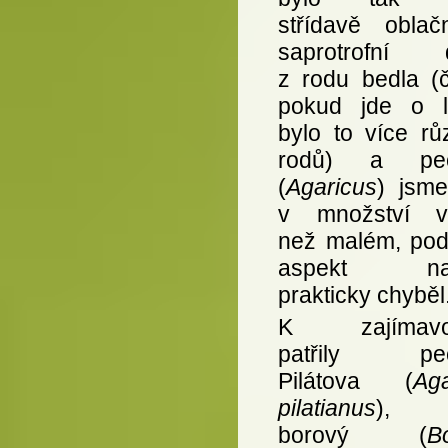
střídavě obla
saprotrofní 
z rodu bedla (č
pokud jde o la
bylo to více rů
rodů) a peč
(
Agaricus
) jsme
v množství v
než malém, pod
aspekt na
prakticky chyběl
K zajímavo
patřily peč
Pilátova (
Aga
pilatianus
), 
borový (
B