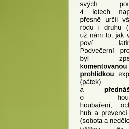
svých pou
4 letech nap
přesně určil v
rodu i druhu (p
už nám to, jak 
poví latins
Podvečerní pr
byl zpest
k
omentovanou
prohlídkou
exp
(pátek)
a
předná
o houbá
houbaření, oc
hub a prevenci 
(sobota a neděle