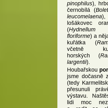
pinophilus
), hrb
černobílá (
Bole
leucomelaena
),
lošákovec ora
(
Hydnellum
floriforme
) a něj
kuřátka (
Ram
včetně kuř
horských (
Ra
largentii
).
Houbařskou
po
jsme dočasně 
(tedy Karmelits
přesunuli prá
výstavu. Naštěs
lidi moc nez