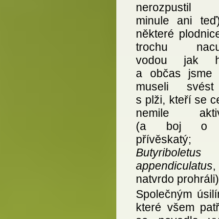
nerozpustil 
minule ani teď)
některé plodnic
trochu nacu
vodou jak h
a občas jsme
museli svést
s plži, kteří se 
nemile aktiv
(a boj o 
přívěskatý;
Butyriboletus
appendiculatus
,
natvrdo prohráli)
Společným úsilí
které všem patř