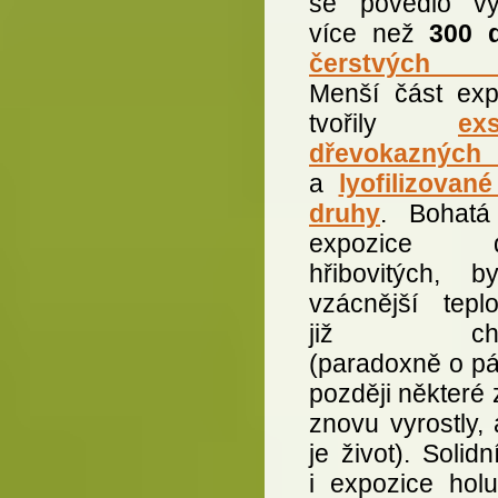
se povedlo vys
více než
300 
čerstvých 
Menší část exp
tvořily
exs
dřevokazných
a
lyofilizované
druhy
. Bohatá
expozice d
hřibovitých, b
vzácnější teplo
již chyb
(paradoxně o pá
později některé 
znovu vyrostly, 
je život). Solidn
i expozice holu