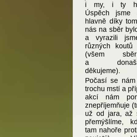
i my, i ty h
Úspěch jsme sl
hlavně díky tom
nás na sběr byl
a vyrazili js
různých koutů
(všem sběr
a donaše
děkujeme).
Počasí se nám 
trochu mstí a př
akcí nám pon
znepříjemňuje (t
už od jara, až 
přemýšlíme, k
tam nahoře prot