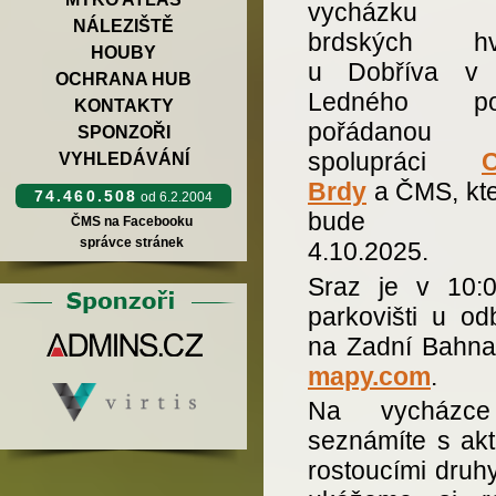
vycházku
NÁLEZIŠTĚ
brdských hv
HOUBY
u Dobříva v 
OCHRANA HUB
Ledného pot
KONTAKTY
pořádanou
SPONZOŘI
spolupráci
VYHLEDÁVÁNÍ
Brdy
a ČMS, kte
74.460.508
od 6.2.2004
bude ko
ČMS na Facebooku
správce stránek
4.10.2025.
Sraz je v 10:
parkovišti u od
na Zadní Bahn
mapy.com
.
Na vycházc
seznámíte s akt
rostoucími druh