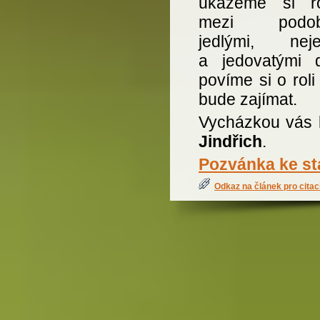
ukážeme si ro
mezi podob
jedlými, neje
a jedovatými d
povíme si o rol
bude zajímat.
Vycházkou vás
Jindřich
.
Pozvánka ke st
Odkaz na článek pro citac