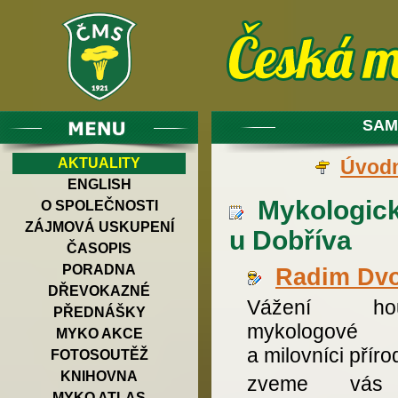
SAM
AKTUALITY
Úvodn
ENGLISH
Mykologick
O SPOLEČNOSTI
ZÁJMOVÁ USKUPENÍ
u Dobříva
ČASOPIS
PORADNA
Radim Dv
DŘEVOKAZNÉ
Vážení houb
PŘEDNÁŠKY
mykologové
MYKO AKCE
a milovníci příro
FOTOSOUTĚŽ
KNIHOVNA
zveme vás
MYKO ATLAS