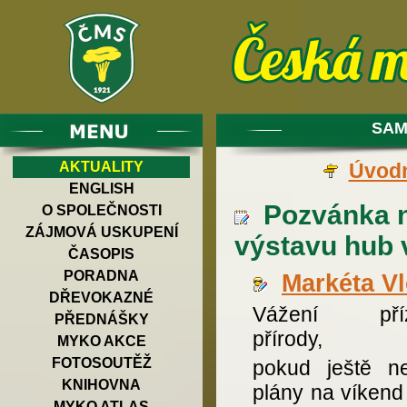
SAM
AKTUALITY
Úvodn
ENGLISH
Pozvánka n
O SPOLEČNOSTI
ZÁJMOVÁ USKUPENÍ
výstavu hub 
ČASOPIS
PORADNA
Markéta V
DŘEVOKAZNÉ
Vážení přízn
PŘEDNÁŠKY
přírody,
MYKO AKCE
FOTOSOUTĚŽ
pokud ještě n
KNIHOVNA
plány na víkend
MYKO ATLAS