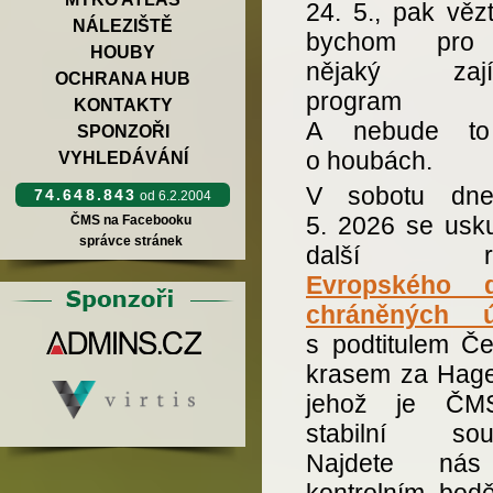
24. 5., pak věz
NÁLEZIŠTĚ
bychom pro
HOUBY
nějaký zají
OCHRANA HUB
program m
KONTAKTY
A nebude to
SPONZOŘI
o houbách.
VYHLEDÁVÁNÍ
V sobotu dne
74.648.843
od 6.2.2004
5. 2026 se usku
ČMS na Facebooku
správce stránek
další roč
Evropského 
chráněných ú
s podtitulem Č
krasem za Hag
jehož je ČMS
stabilní souč
Najdete ná
kontrolním bod