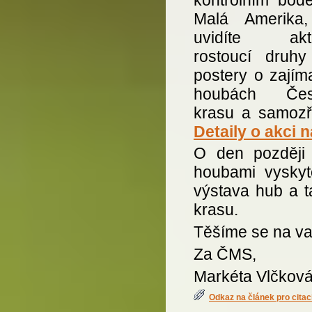
Malá Amerika
uvidíte aktu
rostoucí druhy
postery o zajím
houbách Čes
krasu a samozře
Detaily o akci 
O den později
houbami vyskyt
výstava hub a 
krasu.
Těšíme se na va
Za ČMS,
Markéta Vlčkov
Odkaz na článek pro citac