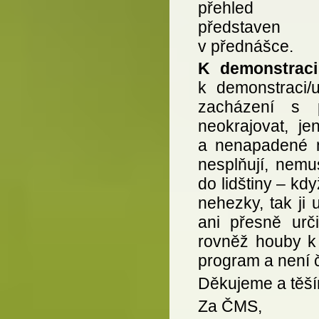
přehled b
představen
v přednášce.
K demonstrac
k demonstraci/u
zacházení s p
neokrajovat, j
a nenapadené m
nesplňují, nemu
do lidštiny – k
nehezky, tak ji
ani přesně urč
rovněž houby k 
program a není 
Děkujeme a těší
Za ČMS,