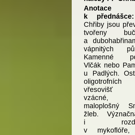
Anotace
k přednášc
Chřiby jsou pře
tvořeny buči
a dubohabřina
vápnitých pů
Kamenné pot
Vlčák nebo Pam
u Padlých. Ost
oligotrofních
vřesovišť 
vzácné, n
maloplošný S
žleb. Význač
i rozdíln
v mykoflóře, 