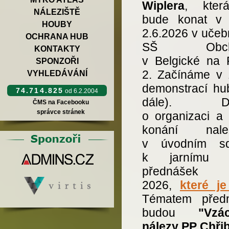
Wiplera
, kter
NÁLEZIŠTĚ
bude konat v 
HOUBY
2.6.2026 v učeb
OCHRANA HUB
SŠ Obcho
KONTAKTY
v Belgické na 
SPONZOŘI
2. Začínáme v 
VYHLEDÁVÁNÍ
demonstrací hub
74.714.825
od 6.2.2004
dále). Det
ČMS na Facebooku
správce stránek
o organizaci a 
konání nalez
v úvodním sd
k jarnímu c
přednášek
2026,
které j
Tématem před
budou
"Vzácn
nálezy PP Chři