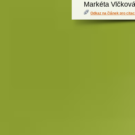
Markéta Vlčkov
Odkaz na článek pro citac