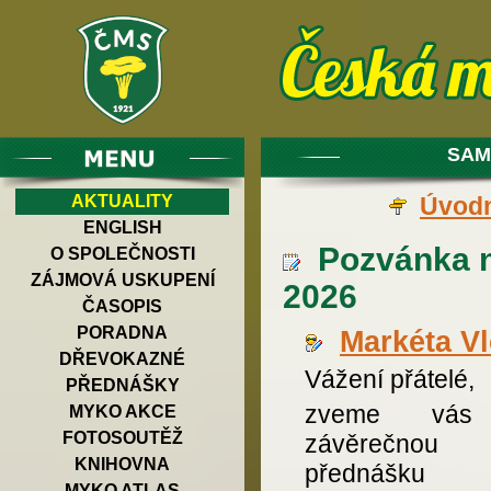
SAM
AKTUALITY
Úvodn
ENGLISH
Pozvánka n
O SPOLEČNOSTI
ZÁJMOVÁ USKUPENÍ
2026
ČASOPIS
PORADNA
Markéta V
DŘEVOKAZNÉ
Vážení přátelé,
PŘEDNÁŠKY
zveme vás
MYKO AKCE
FOTOSOUTĚŽ
závěrečnou j
KNIHOVNA
přednáš
MYKO ATLAS