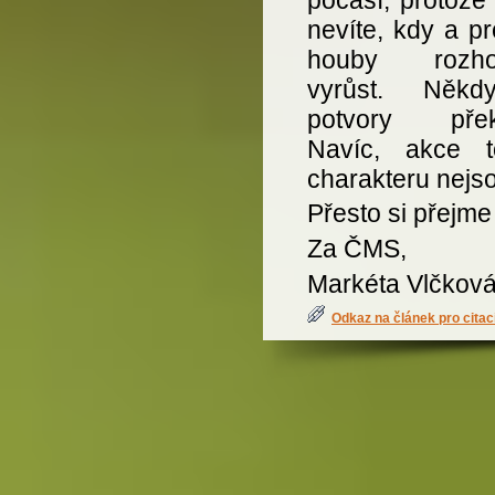
nevíte, kdy a p
houby rozho
vyrůst. Někd
potvory přek
Navíc, akce t
charakteru nejs
Přesto si přejme 
Za ČMS,
Markéta Vlčkov
Odkaz na článek pro citac