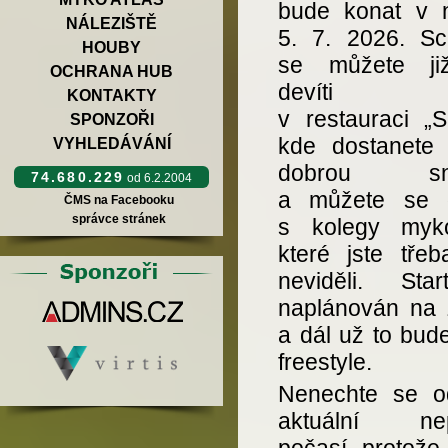
bude konat v n
NÁLEZIŠTĚ
5. 7. 2026. Sc
HOUBY
se můžete ji
OCHRANA HUB
devíti ho
KONTAKTY
v restauraci „S
SPONZOŘI
kde dostanete 
VYHLEDÁVÁNÍ
dobrou sní
74.680.229
od 6.2.2004
a můžete se d
ČMS na Facebooku
správce stránek
s kolegy myko
které jste třeb
neviděli. Sta
naplánován na 
a dál už to bud
freestyle.
Nenechte se od
aktuální nep
počasí, protože