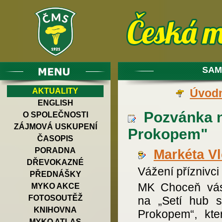
SAM
AKTUALITY
Úvodn
ENGLISH
Pozvánka na
O SPOLEČNOSTI
ZÁJMOVÁ USKUPENÍ
Prokopem"
ČASOPIS
PORADNA
Markéta V
DŘEVOKAZNÉ
Vážení příznivci
PŘEDNÁŠKY
MK Choceň vá
MYKO AKCE
FOTOSOUTĚŽ
na „Setí hub s
KNIHOVNA
Prokopem“, kte
MYKO ATLAS