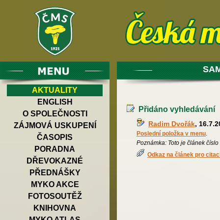
SAM
AKTUALITY
ENGLISH
Přidáno vyhledávání
O SPOLEČNOSTI
Radim Dvořák
, 16.7.
ZÁJMOVÁ USKUPENÍ
Poslední položka v menu
.
ČASOPIS
Poznámka: Toto je článek číslo
PORADNA
Odkaz na článek pro citac
DŘEVOKAZNÉ
PŘEDNÁŠKY
MYKO AKCE
FOTOSOUTĚŽ
KNIHOVNA
MYKO ATLAS