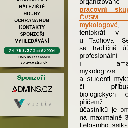
organizované
NÁLEZIŠTĚ
pracovní sku
HOUBY
ČVSM Ml
OCHRANA HUB
mykologové
,
KONTAKTY
tentokrát v 
SPONZOŘI
u Tachova. Se
VYHLEDÁVÁNÍ
se tradičně úč
74.753.272
od 6.2.2004
profesionální
ČMS na Facebooku
i amatér
správce stránek
mykologové
a studenti myko
či příbuz
biologických o
přičemž 
účastníků je o
na maximálně 39
Letošního setká