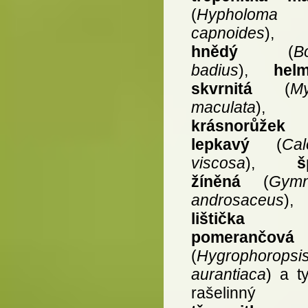
(
Hypholoma
capnoides
)
hnědý
(
B
badius
),
hel
skvrnitá
(
M
maculata
),
krásnorůžek
lepkavý
(
Cal
viscosa
),
š
žíněná
(
Gymn
androsaceus
),
lištička
pomerančová
(
Hygrophoropsi
aurantiaca
) a t
rašelinný 