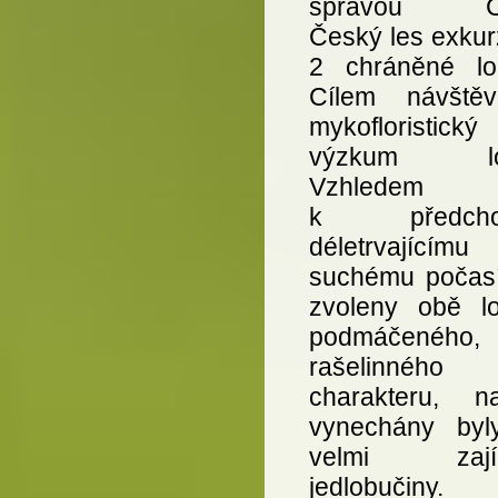
správou C
Český les exkur
2 chráněné loka
Cílem návště
mykofloristický
výzkum loka
Vzhledem
k předcho
déletrvajícímu
suchému počasí
zvoleny obě lok
podmáčeného,
rašelinného
charakteru, n
vynechány byl
velmi zají
jedlobučiny.