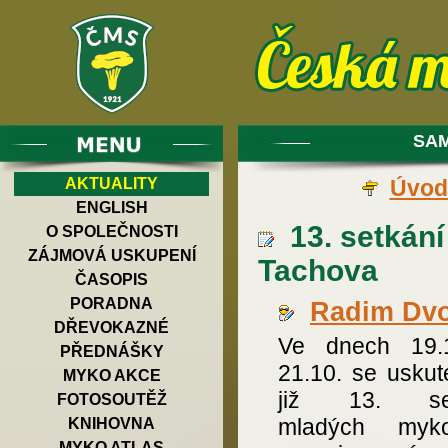
SAM
AKTUALITY
Úvod
ENGLISH
13. setkání
O SPOLEČNOSTI
ZÁJMOVÁ USKUPENÍ
Tachova
ČASOPIS
PORADNA
Radim Dv
DŘEVOKAZNÉ
Ve dnech 19.
PŘEDNÁŠKY
21.10. se uskut
MYKO AKCE
již 13. set
FOTOSOUTĚŽ
mladých myko
KNIHOVNA
MYKO ATLAS