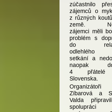
zúčastnilo př
zájemců o myko
z různých koutů
země. Něk
zájemci měli bo
problém s dop
do relati
odlehlého m
setkání a nedor
naopak dora
4 přátelé
Slovenska.
Organizátoři 
Zíbarová a S
Valda připravi
spoluprác