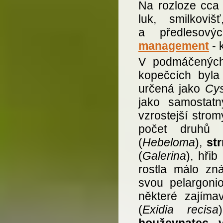
Na rozloze cca
luk, smilkoviš
a předlesový
management
- 
V podmáčených
kopečcích byla
určená jako
Cys
jako samostat
vzrostejší stro
počet druhů
(
Hebeloma
),
st
(
Galerina
), hři
rostla málo z
svou pelargoni
některé zajíma
(
Exidia recisa