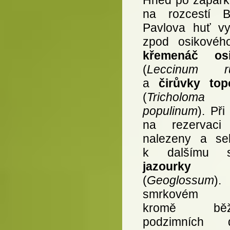
na rozcestí B
Pavlova huť vy
zpod osikového 
křemenáč osi
(
Leccinum r
a
čirůvky top
(
Tricholoma
populinum
). Při
na rezervaci
nalezeny a se
k dalšímu st
jazourky
(
Geoglossum
)
smrkovém 
kromě běž
podzimních d