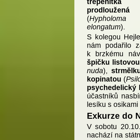
třepenitka
prodloužená
(
Hypholoma
elongatum
).
S kolegou Hejl
nám podařilo z
k brzkému návr
špičku listovou
nuda
),
strmělk
kopinatou
(
Psil
psychedelický
účastníků nasbí
lesíku s osikami
Exkurze do 
V sobotu 20.10
nachází na státn