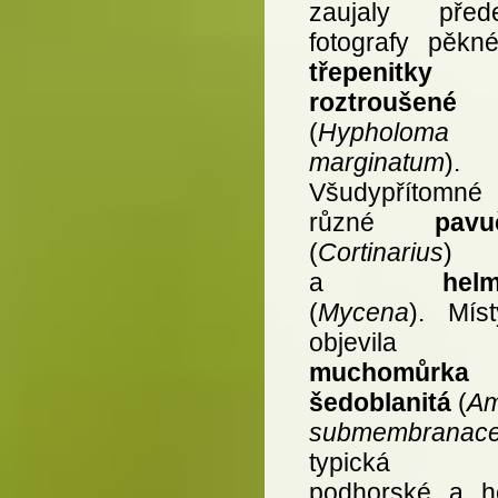
zaujaly před
fotografy pěkné
třepenitky
roztroušené
(
Hypholoma
marginatum
).
Všudypřítomné
různé
pavu
(
Cortinarius
)
a
hel
(
Mycena
). Mís
objevila
muchomůrka
šedoblanitá
(
Am
submembranac
typická 
podhorské a h