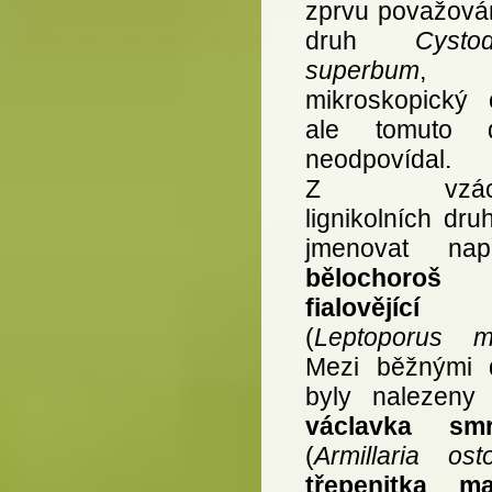
zprvu považová
druh
Cysto
superbum
,
mikroskopický 
ale tomuto d
neodpovídal.
Z vzácn
lignikolních dru
jmenovat např
bělochoroš
fialovějící
(
Leptoporus mo
Mezi běžnými 
byly nalezeny 
václavka smr
(
Armillaria ost
třepenitka m