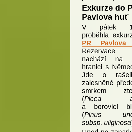
Exkurze do 
Pavlova huť
V pátek 19
proběhla exkur
PR Pavlova
Rezervace
nachází na s
hranici s Něme
Jde o rašelin
zalesněné před
smrkem ztep
(
Picea ab
a borovicí bl
(
Pinus unci
subsp. uliginosa
Hned po zapark