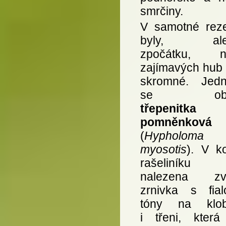
smrčiny.
V samotné reze
byly, ale
zpočátku, ná
zajímavých hub 
skromné. Jedno
se objev
třepenitka
pomněnková
(
Hypholoma
myosotis
). V k
rašeliníku 
nalezena zvl
zrnivka s fial
tóny na klob
i třeni, která