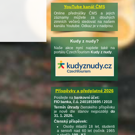
YouTube kanál ČMS
Online přednášky ČMS a jejich
záznamy můžete za dlouhých
zimních večerů sledovat na našem
kanálu Youtube. Odkaz je v nadpisu.
Kudy z nudy?
Naše akce nyní najdete také na
portálu CzechTourism
Kudy z nudy
.
Příspěvky a předplatné 2026
Posílejte na
bankovní účet:
FIO banka, č.ú. 2401853695 / 2010
Termín úhrady
členského příspěvku
je nově dle stanov nejpozději
do
31. 1. 2026.
Členský příspěvek:
Osoby mladší 18 let, studenti
a senioři nad 60 let (ročník 1965
a starší):
100,- Kč