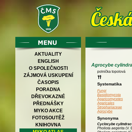
AKTUALITY
ENGLISH
Agrocybe cylindr
O SPOLEČNOSTI
polnička topolová
ZÁJMOVÁ USKUPENÍ
ČASOPIS
Systematika
PORADNA
Fungi
Basidiomycota
DŘEVOKAZNÉ
Agaricomycetes
PŘEDNÁŠKY
Agaricales
Strophariaceae
MYKO AKCE
Agrocybe
FOTOSOUTĚŽ
Synonyma
Cyclocybe cylindra
KNIHOVNA
Pholiota aegerita
(V. 
MYKO ATLAS