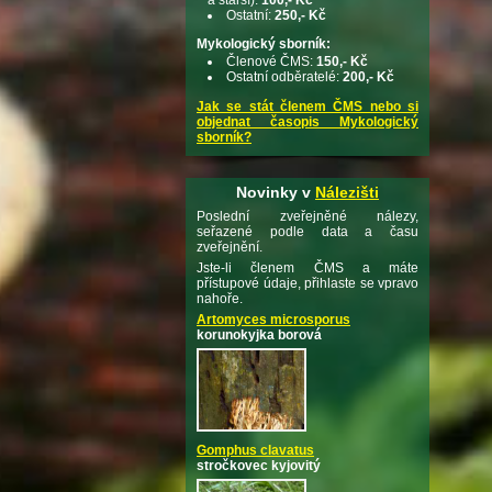
Ostatní:
250,- Kč
Mykologický sborník:
Členové ČMS:
150,- Kč
Ostatní odběratelé:
200,- Kč
Jak se stát členem ČMS nebo si
objednat časopis Mykologický
sborník?
Novinky v
Nálezišti
Poslední zveřejněné nálezy,
seřazené podle data a času
zveřejnění.
Jste-li členem ČMS a máte
přístupové údaje, přihlaste se vpravo
nahoře.
Artomyces microsporus
korunokyjka borová
Gomphus clavatus
stročkovec kyjovitý