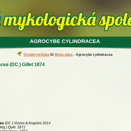
AGROCYBE CYLINDRACEA
Úvodní stránka
Myko atlas
- Agrocybe cylindracea
acea
(DC.) Gillet 1874
cea
(DC.) Vizzini & Angelini 2014
Brig.) Quél. 1872