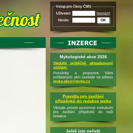
Vstup pro členy ČMS
Uživatel:
Nemám!
Heslo:
OK
Mykologické akce 2026
Sledujte průběžně aktualizovaný
seznam.
Pozvánky a propozice Vámi
pořádaných akcí zasílejte na adresu
myko-akce@myko.cz
.
Pravidla pro zasílání
příspěvků do redakce webu
Věnujte prosím pozornost instrukcím
pro zasílání příspěvků do naší
redakce.
Ještě jste nečetli