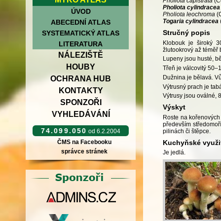
Pholiota capistrata
(C
Pholiota cylindracea
ÚVOD
Pholiota leochroma
(
Togaria cylindracea
ABECEDNÍ ATLAS
Stručný popis
SYSTEMATICKÝ ATLAS
Klobouk je široký 3
LITERATURA
žlutookrový až téměř 
NÁLEZIŠTĚ
Lupeny jsou husté, bě
HOUBY
Třeň je válcovitý 50
Dužnina je bělavá. Vů
OCHRANA HUB
Výtrusný prach je ta
KONTAKTY
Výtrusy jsou oválné, 
SPONZOŘI
Výskyt
VYHLEDÁVÁNÍ
Roste na kořenových n
především středomoří
74.099.050
pilinách či štěpce.
od 6.2.2004
Kuchyňské využi
ČMS na Facebooku
správce stránek
Je jedlá.