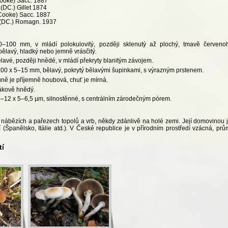
ooke) Sacc. 1887
(DC.) Gillet 1874
Cooke) Sacc. 1887
(DC.) Romagn. 1937
0–100 mm, v mládí polokulovitý, později sklenutý až plochý, tmavě červenohn
bělavý, hladký nebo jemně vrásčitý.
lavé, později hnědé, v mládí překryty blanitým závojem.
–100 x 5–15 mm, bělavý, pokrytý bělavými šupinkami, s výrazným prstenem.
ně je příjemně houbová, chuť je mírná.
bákově hnědý.
8–12 x 5–6,5 µm, silnostěnné, s centrálním zárodečným pórem.
ábězích a pařezech topolů a vrb, někdy zdánlivě na holé zemi. Její domovinou jso
 (Španělsko, Itálie atd.). V České republice je v přírodním prostředí vzácná, pr
tí