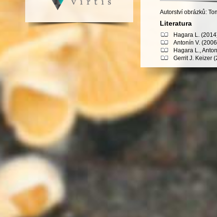
Autorství obrázků: T
Literatura
Hagara L. (2014)
Antonín V. (2006
Hagara L., Anton
Gerrit J. Keizer