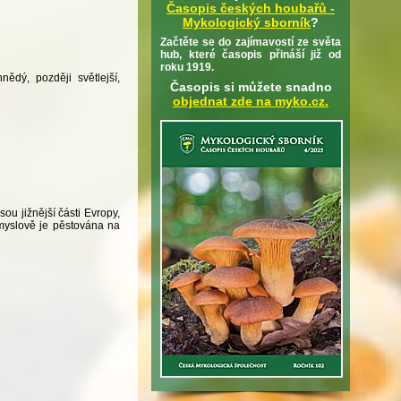
Časopis českých houbařů -
Mykologický sborník
?
Začtěte se do zajímavostí ze světa
hub, které časopis přináší již od
roku 1919.
ědý, později světlejší,
Časopis si můžete snadno
objednat zde na myko.cz.
u jižnější části Evropy,
ůmyslově je pěstována na