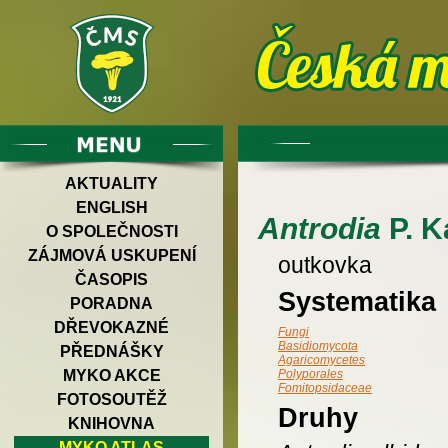
AKTUALITY
ENGLISH
Antrodia
P. K
O SPOLEČNOSTI
ZÁJMOVÁ USKUPENÍ
outkovka
ČASOPIS
Systematika
PORADNA
DŘEVOKAZNÉ
Fungi
Basidiomycota
PŘEDNÁŠKY
Agaricomycetes
MYKO AKCE
Polyporales
Fomitopsidaceae
FOTOSOUTĚŽ
Druhy
KNIHOVNA
MYKO ATLAS