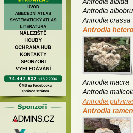
Antrodia albida
ÚVOD
Antrodia albobr
ABECEDNÍ ATLAS
Antrodia crassa
SYSTEMATICKÝ ATLAS
LITERATURA
Antrodia hete
NÁLEZIŠTĚ
HOUBY
OCHRANA HUB
KONTAKTY
SPONZOŘI
VYHLEDÁVÁNÍ
74.442.532
od 6.2.2004
Antrodia macra
ČMS na Facebooku
Antrodia malicol
správce stránek
Antrodia pulvin
Antrodia ramen