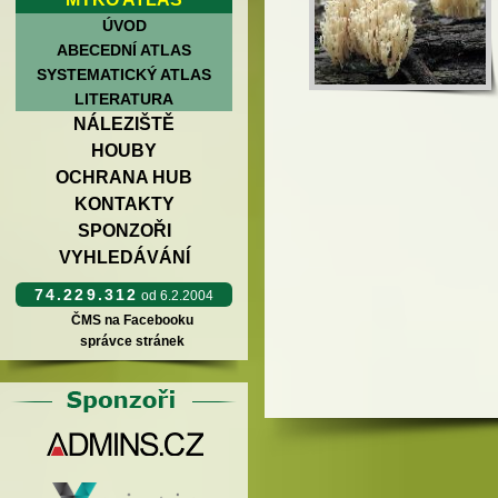
ÚVOD
ABECEDNÍ ATLAS
SYSTEMATICKÝ ATLAS
LITERATURA
NÁLEZIŠTĚ
HOUBY
OCHRANA HUB
KONTAKTY
SPONZOŘI
VYHLEDÁVÁNÍ
74.229.312
od 6.2.2004
ČMS na Facebooku
správce stránek