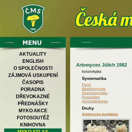
AKTUALITY
ENGLISH
Artomyces
Jülich 1982
O SPOLEČNOSTI
korunokyjka
ZÁJMOVÁ USKUPENÍ
Systematika
ČASOPIS
Fungi
PORADNA
Basidiomycota
Agaricomycetes
DŘEVOKAZNÉ
Russulales
Auriscalpiaceae
PŘEDNÁŠKY
Druhy
MYKO AKCE
Artomyces pyxidatus
FOTOSOUTĚŽ
KNIHOVNA
MYKO ATLAS