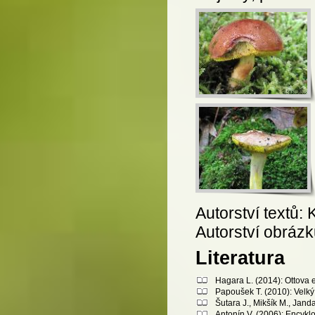
Autorství textů: 
Autorství obráz
Literatura
Hagara L. (2014): Ottova 
Papoušek T. (2010): Velký 
Šutara J., Mikšík M., Jand
Antonín V. (2006): Encykl