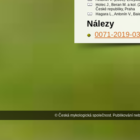
Holec J., Beran M. a kol.
České republiky, Praha
Hagara L., Antonín V., Bai
Nálezy
0071-2019-0
© Česká mykologická společnost. Publikování neb