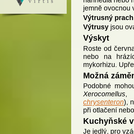
jemně ovocnou v
Výtrusný prach
Výtrusy
jsou ová
Výskyt
Roste od června 
nebo na hrází
mykorhizu. Upře
Možná zámě
Podobné mohou
Xerocomellus
,
chrysenteron
), 
při otlačení neb
Kuchyňské vy
Je jedlý, pro v