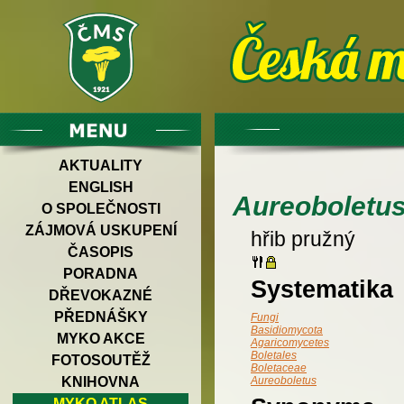
AKTUALITY
ENGLISH
Aureoboletus 
O SPOLEČNOSTI
ZÁJMOVÁ USKUPENÍ
hřib pružný
ČASOPIS
PORADNA
Systematika
DŘEVOKAZNÉ
PŘEDNÁŠKY
Fungi
Basidiomycota
MYKO AKCE
Agaricomycetes
Boletales
FOTOSOUTĚŽ
Boletaceae
KNIHOVNA
Aureoboletus
MYKO ATLAS