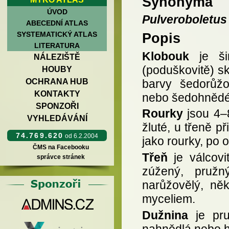
Synonyma
ÚVOD
Pulveroboletus 
ABECEDNÍ ATLAS
SYSTEMATICKÝ ATLAS
Popis
LITERATURA
Klobouk
je šir
NÁLEZIŠTĚ
(poduškovitě) sk
HOUBY
barvy šedorůž
OCHRANA HUB
KONTAKTY
nebo šedohnědé
SPONZOŘI
Rourky
jsou 4–8
VYHLEDÁVÁNÍ
žluté, u třeně p
74.769.620
od 6.2.2004
jako rourky, po 
ČMS na Facebooku
Třeň
je válcovi
správce stránek
zúžený, pružn
narůžovělý, ně
myceliem.
Dužnina
je pru
nahnědlá nebo h