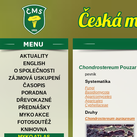
AKTUALITY
ENGLISH
Chondrostereum
Pouzar
O SPOLEČNOSTI
pevník
ZÁJMOVÁ USKUPENÍ
Systematika
ČASOPIS
Fungi
PORADNA
Basidiomycota
Agaricomycetes
DŘEVOKAZNÉ
Agaricales
Cyphellaceae
PŘEDNÁŠKY
Druhy
MYKO AKCE
Chondrostereum purpureum
FOTOSOUTĚŽ
KNIHOVNA
MYKO ATLAS