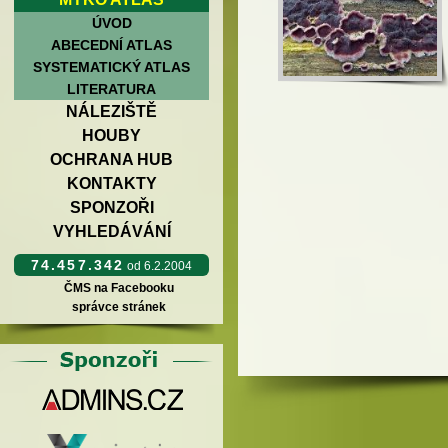
ÚVOD
ABECEDNÍ ATLAS
SYSTEMATICKÝ ATLAS
LITERATURA
NÁLEZIŠTĚ
HOUBY
OCHRANA HUB
KONTAKTY
SPONZOŘI
VYHLEDÁVÁNÍ
74.457.342
od 6.2.2004
ČMS na Facebooku
správce stránek