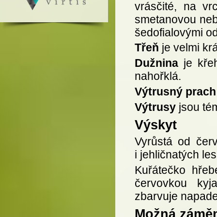
vrásčité, na vr
smetanovou nebo
šedofialovými od
Třeň
je velmi kr
Dužnina
je kře
nahořklá.
Výtrusný prach
Výtrusy
jsou tém
Výskyt
Vyrůstá od červ
i jehličnatých l
Kuřátečko hřeb
červovkou kyj
zbarvuje napade
Možná zámě