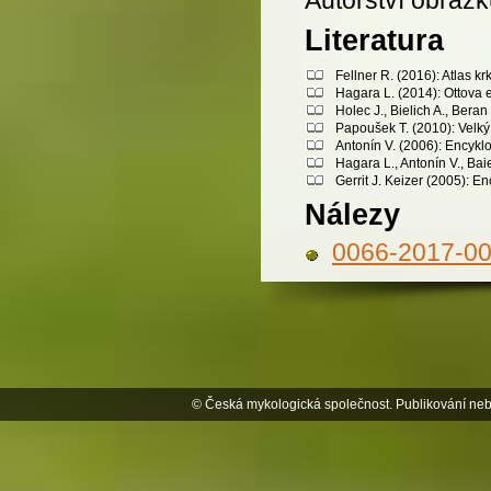
Literatura
Fellner R. (2016): Atlas 
Hagara L. (2014): Ottova 
Holec J., Bielich A., Bera
Papoušek T. (2010): Velký 
Antonín V. (2006): Encykl
Hagara L., Antonín V., Bai
Gerrit J. Keizer (2005): 
Nálezy
0066-2017-0
© Česká mykologická společnost. Publikování neb