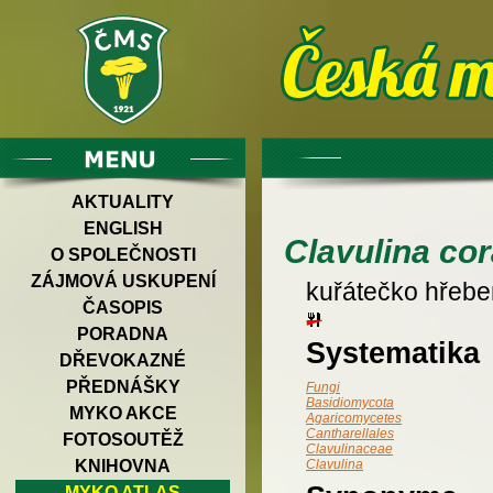
AKTUALITY
ENGLISH
Clavulina cor
O SPOLEČNOSTI
ZÁJMOVÁ USKUPENÍ
kuřátečko hřebe
ČASOPIS
PORADNA
Systematika
DŘEVOKAZNÉ
PŘEDNÁŠKY
Fungi
Basidiomycota
MYKO AKCE
Agaricomycetes
Cantharellales
FOTOSOUTĚŽ
Clavulinaceae
KNIHOVNA
Clavulina
MYKO ATLAS