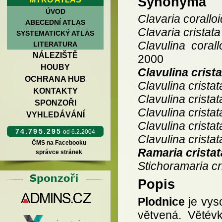
Synonyma
ÚVOD
Clavaria corallo
ABECEDNÍ ATLAS
Clavaria cristata
SYSTEMATICKÝ ATLAS
Clavulina corallo
LITERATURA
NÁLEZIŠTĚ
2000
HOUBY
Clavulina crista
OCHRANA HUB
Clavulina cristat
KONTAKTY
Clavulina cristat
SPONZOŘI
Clavulina cristat
VYHLEDÁVÁNÍ
Clavulina cristat
74.795.295
od 6.2.2004
Clavulina crista
ČMS na Facebooku
Ramaria cristat
správce stránek
Stichoramaria cr
Popis
Plodnice
je vys
větvená. Větévk