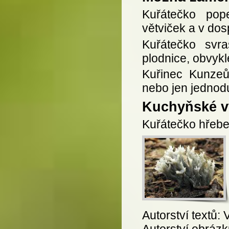
Kuřátečko pop
větviček a v dos
Kuřátečko svra
plodnice, obvykl
Kuřinec Kunzeů
nebo jen jednod
Kuchyňské vy
Kuřátečko hřeben
Autorství textů:
Autorství obrázk