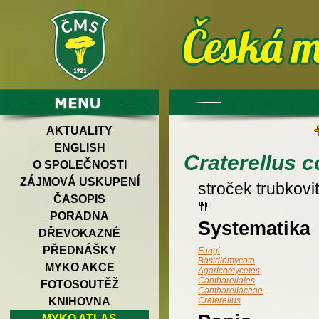
AKTUALITY
ENGLISH
Craterellus 
O SPOLEČNOSTI
ZÁJMOVÁ USKUPENÍ
stroček trubkovi
ČASOPIS
PORADNA
Systematika
DŘEVOKAZNÉ
PŘEDNÁŠKY
Fungi
Basidiomycota
MYKO AKCE
Agaricomycetes
Cantharellales
FOTOSOUTĚŽ
Cantharellaceae
KNIHOVNA
Craterellus
MYKO ATLAS