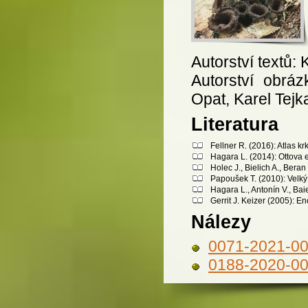
Autorství textů: 
Autorství obráz
Opat, Karel Tejk
Literatura
Fellner R. (2016): Atlas 
Hagara L. (2014): Ottova 
Holec J., Bielich A., Bera
Papoušek T. (2010): Velký 
Hagara L., Antonín V., Bai
Gerrit J. Keizer (2005): 
Nálezy
0071-2021-0
0188-2020-0