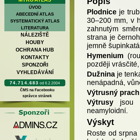
Popis
ÚVOD
Plodnice
je trub
ABECEDNÍ ATLAS
30–200 mm, v ho
SYSTEMATICKÝ ATLAS
zahnutým směre
LITERATURA
NÁLEZIŠTĚ
strana je černo
HOUBY
jemně šupinkatá
OCHRANA HUB
Hymenium
(rou
KONTAKTY
později vrásčité
SPONZOŘI
VYHLEDÁVÁNÍ
Dužnina
je tenk
nenápadná, vůn
74.714.683
od 6.2.2004
ČMS na Facebooku
Výtrusný prach
správce stránek
Výtrusy
jsou o
neamyloidní.
Výskyt
Roste od srpna d