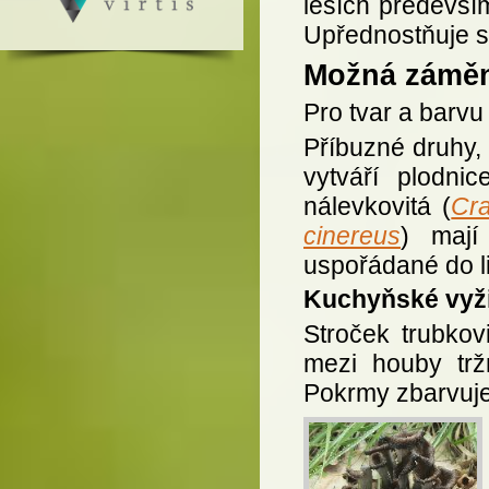
lesích předevší
Upřednostňuje st
Možná zámě
Pro tvar a barvu
Příbuzné druhy, 
vytváří plodni
nálevkovitá (
Cra
cinereus
) mají
uspořádané do li
Kuchyňské vyži
Stroček trubkov
mezi houby tržn
Pokrmy zbarvuje