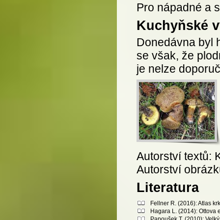
Pro nápadné a si
Kuchyňské vy
Donedávna byl h
se však, že plod
je nelze doporuč
Autorství textů: 
Autorství obrázk
Literatura
Fellner R. (2016): Atlas 
Hagara L. (2014): Ottova 
Papoušek T. (2010): Velký 