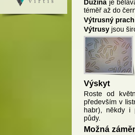
Dužina
je bělav
téměř až do čer
Výtrusný prach
Výtrusy
jsou šir
Výskyt
Roste od květn
především v list
habr), někdy i
půdy.
Možná zámě