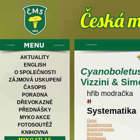
AKTUALITY
ENGLISH
Cyanoboletus
O SPOLEČNOSTI
Vizzini & Sim
ZÁJMOVÁ USKUPENÍ
ČASOPIS
hřib modračka
PORADNA
DŘEVOKAZNÉ
Systematika
PŘEDNÁŠKY
MYKO AKCE
Fungi
FOTOSOUTĚŽ
Basidiomycota
Agaricomycetes
KNIHOVNA
Boletales
Boletaceae
MYKO ATLAS