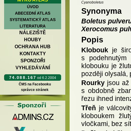
Cyanoboletus
ÚVOD
Synonyma
ABECEDNÍ ATLAS
SYSTEMATICKÝ ATLAS
Boletus pulver
LITERATURA
Xerocomus pul
NÁLEZIŠTĚ
Popis
HOUBY
OCHRANA HUB
Klobouk
je šir
KONTAKTY
s podehnutým o
SPONZOŘI
klobouku je žlu
VYHLEDÁVÁNÍ
později olysalá,
74.088.167
od 6.2.2004
Rourky
jsou až 
ČMS na Facebooku
s obdobně zbar
správce stránek
řezu ihned inten
Třeň
je válcovi
kloboukem žlut
vločkami, bez sí