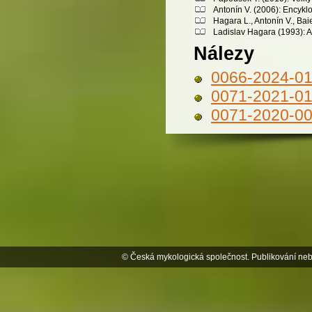
Antonín V. (2006): Encykl
Hagara L., Antonín V., Bai
Ladislav Hagara (1993): A
Nálezy
0066-2024-0
0071-2021-0
0071-2020-0
© Česká mykologická společnost. Publikování neb