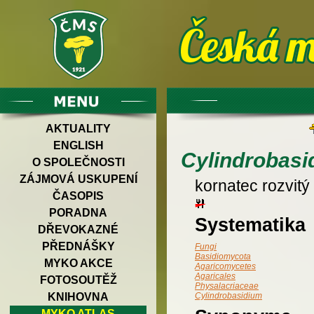
AKTUALITY
ENGLISH
Cylindrobasi
O SPOLEČNOSTI
ZÁJMOVÁ USKUPENÍ
kornatec rozvitý
ČASOPIS
PORADNA
Systematika
DŘEVOKAZNÉ
PŘEDNÁŠKY
Fungi
Basidiomycota
MYKO AKCE
Agaricomycetes
Agaricales
FOTOSOUTĚŽ
Physalacriaceae
KNIHOVNA
Cylindrobasidium
MYKO ATLAS