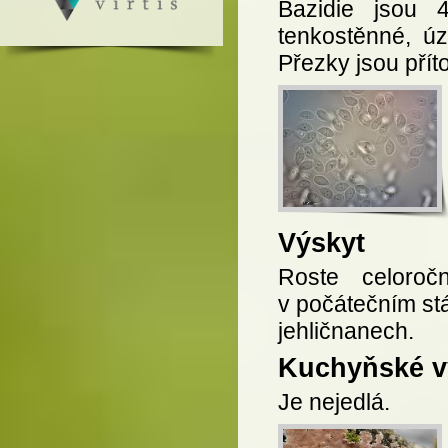
Bazidie jsou 
tenkostěnné, úz
Přezky jsou přít
Výskyt
Roste celoroč
v počátečním stá
jehličnanech.
Kuchyňské vy
Je nejedlá.