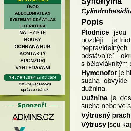
Synonyma
ÚVOD
Cylindrobasidi
ABECEDNÍ ATLAS
SYSTEMATICKÝ ATLAS
Popis
LITERATURA
Plodnice
jsou r
NÁLEZIŠTĚ
později jedno
HOUBY
nepravidelných 
OCHRANA HUB
KONTAKTY
odstávající o
SPONZOŘI
s bělovláknitým
VYHLEDÁVÁNÍ
Hymenofor
je h
74.794.394
od 6.2.2004
sucha obvykle r
ČMS na Facebooku
dužnina.
správce stránek
Dužnina
je dos
sucha nebo ve st
Výtrusný prach
Výtrusy
jsou kap