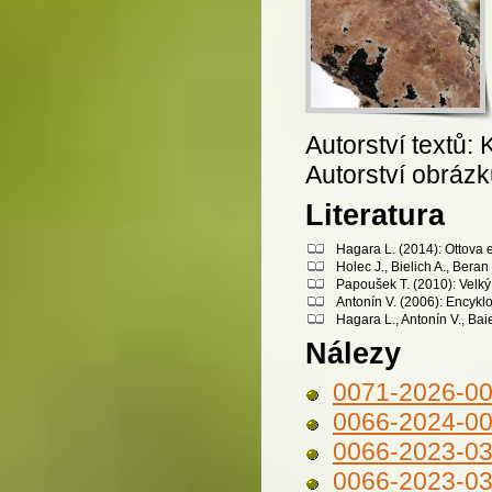
Autorství textů: 
Autorství obrázk
Literatura
Hagara L. (2014): Ottova 
Holec J., Bielich A., Bera
Papoušek T. (2010): Velký 
Antonín V. (2006): Encykl
Hagara L., Antonín V., Bai
Nálezy
0071-2026-0
0066-2024-0
0066-2023-0
0066-2023-0