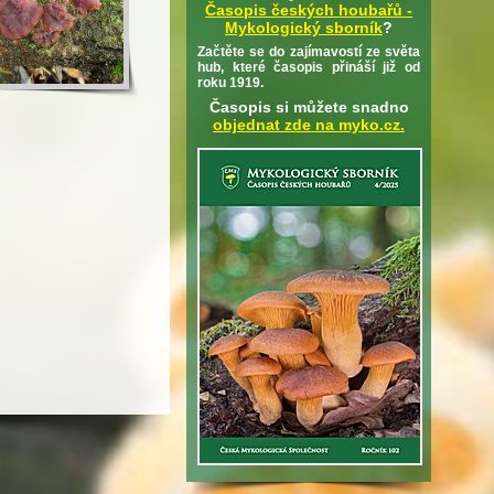
Časopis českých houbařů -
Mykologický sborník
?
Začtěte se do zajímavostí ze světa
hub, které časopis přináší již od
roku 1919.
Časopis si můžete snadno
objednat zde na myko.cz.