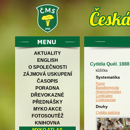
AKTUALITY
ENGLISH
Cytidia
Quél. 1888
O SPOLEČNOSTI
kůžička
ZÁJMOVÁ USKUPENÍ
Systematika
ČASOPIS
Fungi
PORADNA
Basidiomycota
Agaricomycetes
DŘEVOKAZNÉ
Corticiales
Corticiaceae
PŘEDNÁŠKY
Druhy
MYKO AKCE
Cytidia salicina
FOTOSOUTĚŽ
KNIHOVNA
MYKO ATLAS