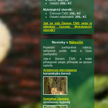
Ostatní:
250,- Kč
Mykologický sborník:
Členové ČMS:
150,- Kč
Ostatní odběratelé:
200,- Kč
Jak se stát členem ČMS nebo si
objednat časopis Mykologický
sborník?
Novinky v
Nálezišti
Poslední zveřejněné nálezy,
seřazené podle data a času
zveřejnění.
Jste-li členem ČMS a máte
přístupové údaje, přihlaste se vpravo
nahoře.
Artomyces microsporus
korunokyjka borová
Gomphus clavatus
stročkovec kyjovitý