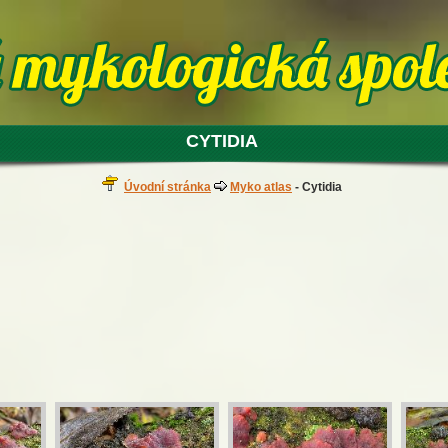
CYTIDIA
Úvodní stránka
Myko atlas
- Cytidia