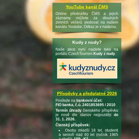
YouTube kanál ČMS
Online přednášky ČMS a jejich
záznamy můžete za dlouhých
zimních večerů sledovat na našem
kanálu Youtube. Odkaz je v nadpisu.
Kudy z nudy?
Naše akce nyní najdete také na
portálu CzechTourism
Kudy z nudy
.
Příspěvky a předplatné 2026
Posílejte na
bankovní účet:
FIO banka, č.ú. 2401853695 / 2010
Termín úhrady
členského příspěvku
je nově dle stanov nejpozději
do
31. 1. 2026.
Členský příspěvek:
Osoby mladší 18 let, studenti
a senioři nad 60 let (ročník 1965
a starší):
100,- Kč