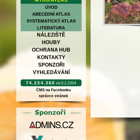
ÚVOD
ABECEDNÍ ATLAS
SYSTEMATICKÝ ATLAS
LITERATURA
NÁLEZIŠTĚ
HOUBY
OCHRANA HUB
KONTAKTY
SPONZOŘI
VYHLEDÁVÁNÍ
74.234.360
od 6.2.2004
ČMS na Facebooku
správce stránek