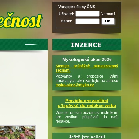
Vstup pro členy ČMS
Uživatel:
Nemám!
Heslo:
OK
Mykologické akce 2026
Sledujte průběžně aktualizovaný
seznam.
Pozvánky a propozice Vámi
pořádaných akcí zasílejte na adresu
myko-akce@myko.cz
.
Pravidla pro zasílání
příspěvků do redakce webu
Věnujte prosím pozornost instrukcím
pro zasílání příspěvků do naší
redakce.
Ještě jste nečetli