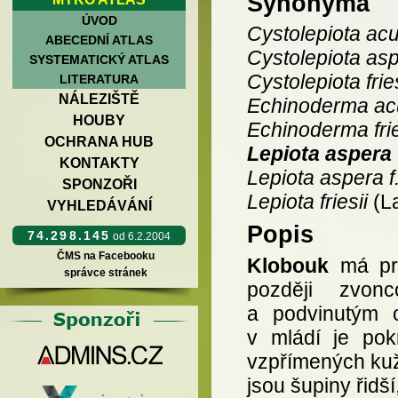
Synonyma
ÚVOD
Cystolepiota a
ABECEDNÍ ATLAS
Cystolepiota as
SYSTEMATICKÝ ATLAS
Cystolepiota fries
LITERATURA
NÁLEZIŠTĚ
Echinoderma a
HOUBY
Echinoderma frie
OCHRANA HUB
Lepiota aspera
KONTAKTY
Lepiota aspera f
SPONZOŘI
Lepiota friesii
(La
VYHLEDÁVÁNÍ
Popis
74.298.145
od 6.2.2004
ČMS na Facebooku
Klobouk
má prů
správce stránek
později zvon
a podvinutým 
v mládí je pok
vzpřímených kuž
jsou šupiny řidší