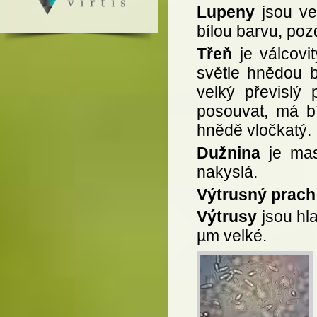
Lupeny
jsou ve
bílou barvu, poz
Třeň
je válcovi
světle hnědou ba
velký převislý 
posouvat, má b
hnědě vločkatý.
Dužnina
je mas
nakyslá.
Výtrusný prach
Výtrusy
jsou hla
µm velké.