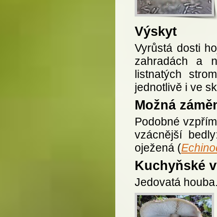
Výskyt
Vyrůstá dosti ho
zahradách a n
listnatých str
jednotlivě i ve s
Možná zámě
Podobné vzpříme
vzácnější bedly
oježená (
Echino
Kuchyňské vy
Jedovatá houba