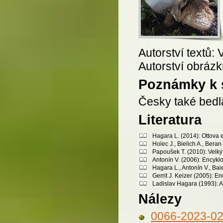
Autorství textů
Autorství obrázků
Poznámky k 
Česky také bedl
Literatura
Hagara L. (2014): Ottova 
Holec J., Bielich A., Bera
Papoušek T. (2010): Velký 
Antonín V. (2006): Encykl
Hagara L., Antonín V., Bai
Gerrit J. Keizer (2005): 
Ladislav Hagara (1993): A
Nálezy
0066-2023-0