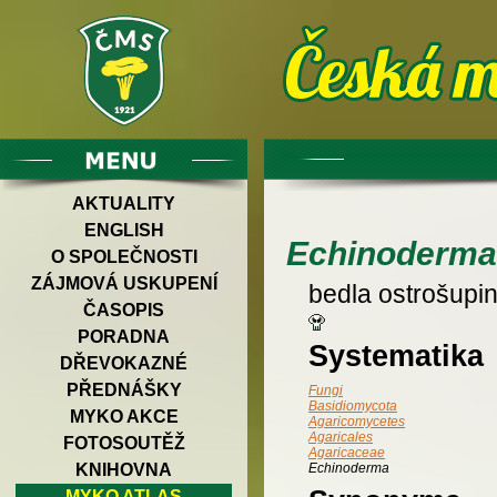
AKTUALITY
ENGLISH
Echinoderma
O SPOLEČNOSTI
ZÁJMOVÁ USKUPENÍ
bedla ostrošupi
ČASOPIS
PORADNA
Systematika
DŘEVOKAZNÉ
PŘEDNÁŠKY
Fungi
Basidiomycota
MYKO AKCE
Agaricomycetes
Agaricales
FOTOSOUTĚŽ
Agaricaceae
KNIHOVNA
Echinoderma
MYKO ATLAS