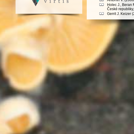
Holec J., Beran 
České republiky
Gerrit J. Keizer