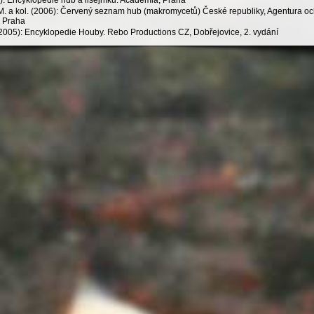
M. a kol. (2006): Červený seznam hub (makromycetů) České republiky, Agentura och
, Praha
 (2005): Encyklopedie Houby. Rebo Productions CZ, Dobřejovice, 2. vydání