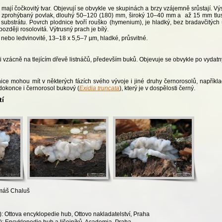
mají čočkovitý tvar. Objevují se obvykle ve skupinách a brzy vzájemně srůstají. V
) zprohýbaný povlak, dlouhý 50–120 (180) mm, široký 10–40 mm a až 15 mm tlust
k substrátu. Povrch plodnice tvoří rouško (hymenium), je hladký, bez bradavčitých
později rosolovitá. Výtrusný prach je bílý.
é nebo ledvinovité, 13–18 x 5,5–7 µm, hladké, průsvitné.
i vzácně na tlejícím dřevě listnáčů, především buků. Objevuje se obvykle po vydatn
ice mohou mít v některých fázích svého vývoje i jiné druhy černorosolů, napříkla
 dokonce i černorosol bukový (
Exidia truncata
), který je v dospělosti černý.
tí
omáš Chaluš
: Ottova encyklopedie hub, Ottovo nakladatelství, Praha
): Encyklopedie hub a lišejníků. Academia, Praha