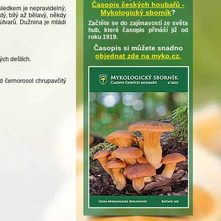
Časopis českých houbařů -
ýsledkem je nepravidelný,
Mykologický sborník
?
ý, bílý až bělavý, někdy
 útvarů. Dužnina je mládi
Začtěte se do zajímavostí ze světa
hub, které časopis přináší již od
roku 1919.
Časopis si můžete snadno
objednat zde na myko.cz.
ých deštích.
d černorosol chrupavčitý