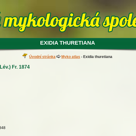
EXIDIA THURETIANA
Úvodní stránka
Myko atlas
- Exidia thuretiana
Lév.) Fr. 1874
848