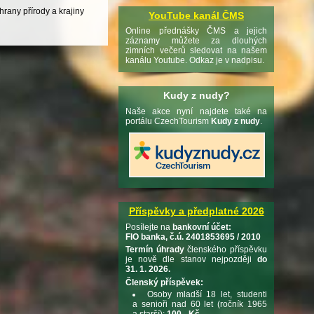
rany přírody a krajiny
YouTube kanál ČMS
Online přednášky ČMS a jejich
záznamy můžete za dlouhých
zimních večerů sledovat na našem
kanálu Youtube. Odkaz je v nadpisu.
Kudy z nudy?
Naše akce nyní najdete také na
portálu CzechTourism
Kudy z nudy
.
Příspěvky a předplatné 2026
Posílejte na
bankovní účet:
FIO banka, č.ú. 2401853695 / 2010
Termín úhrady
členského příspěvku
je nově dle stanov nejpozději
do
31. 1. 2026.
Členský příspěvek:
Osoby mladší 18 let, studenti
a senioři nad 60 let (ročník 1965
a starší):
100,- Kč