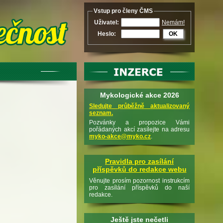
Vstup pro členy ČMS
Uživatel:
Nemám!
Heslo:
OK
Mykologické akce 2026
Sledujte průběžně aktualizovaný
seznam.
Pozvánky a propozice Vámi
pořádaných akcí zasílejte na adresu
myko-akce@myko.cz
.
Pravidla pro zasílání
příspěvků do redakce webu
Věnujte prosím pozornost instrukcím
pro zasílání příspěvků do naší
redakce.
Ještě jste nečetli