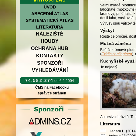
Velmi mladé plodnice 
ÚVOD
laločnatě (mozkovitě
ABECEDNÍ ATLAS
krémový, přiléhající 
dosti tuhá, voskovitá, 
SYSTEMATICKÝ ATLAS
Výtrusy jsou válcovit
LITERATURA
Výskyt
NÁLEZIŠTĚ
Roste celoročně, dost
HOUBY
Možná záměna
OCHRANA HUB
Bílé či krémové plodn
(
Exidia cartilaginea
),
KONTAKTY
Kuchyňské využi
SPONZOŘI
Je nejedlý.
VYHLEDÁVÁNÍ
74.582.274
od 6.2.2004
ČMS na Facebooku
správce stránek
Autorství obrázků: T
Literatura
Hagara L. (2014)
Antonín V. (2006