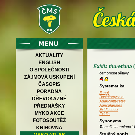
AKTUALITY
ENGLISH
Exidia thuretiana
(
O SPOLEČNOSTI
černorosol bělavý
ZÁJMOVÁ USKUPENÍ
ČASOPIS
Systematika
PORADNA
Fungi
Basidiomycota
DŘEVOKAZNÉ
Agaricomycetes
PŘEDNÁŠKY
Auriculariales
Exidiaceae
MYKO AKCE
Exidia
FOTOSOUTĚŽ
Synonyma
Tremella thuretiana
1
KNIHOVNA
Stručný popis
MYKO ATLAS