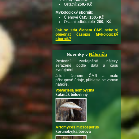
Ostatní:
250,- Kč
Mykologický sborník:
Členové ČMS:
150,- Kč
Ostatní odběratelé:
200,- Kč
Jak se stát členem ČMS nebo si
objednat časopis Mykologický
sborník?
Novinky v
Nálezišti
Poslední zveřejněné nálezy,
seřazené podle data a času
zveřejnění.
Jste-li členem ČMS a máte
přístupové údaje, přihlaste se vpravo
nahoře.
Volvariella bombycina
kukmák bělovlnný
Artomyces microsporus
korunokyjka borová