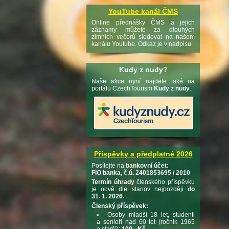
YouTube kanál ČMS
Online přednášky ČMS a jejich
záznamy můžete za dlouhých
zimních večerů sledovat na našem
kanálu Youtube. Odkaz je v nadpisu.
Kudy z nudy?
Naše akce nyní najdete také na
portálu CzechTourism
Kudy z nudy
.
Příspěvky a předplatné 2026
Posílejte na
bankovní účet:
FIO banka, č.ú. 2401853695 / 2010
Termín úhrady
členského příspěvku
je nově dle stanov nejpozději
do
31. 1. 2026.
Členský příspěvek:
Osoby mladší 18 let, studenti
a senioři nad 60 let (ročník 1965
a starší):
100,- Kč