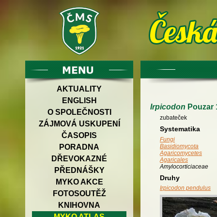
AKTUALITY
ENGLISH
Irpicodon
Pouzar 
O SPOLEČNOSTI
zubateček
ZÁJMOVÁ USKUPENÍ
Systematika
ČASOPIS
Fungi
PORADNA
Basidiomycota
Agaricomycetes
DŘEVOKAZNÉ
Agaricales
Amylocorticiaceae
PŘEDNÁŠKY
Druhy
MYKO AKCE
Irpicodon pendulus
FOTOSOUTĚŽ
KNIHOVNA
MYKO ATLAS