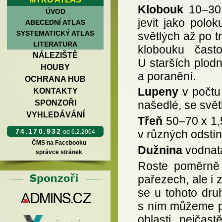
Klobouk
10–30 
ÚVOD
jevit jako polok
ABECEDNÍ ATLAS
SYSTEMATICKÝ ATLAS
světlých až po t
LITERATURA
klobouku často
NÁLEZIŠTĚ
U starších plod
HOUBY
a poranění.
OCHRANA HUB
Lupeny
v počtu 
KONTAKTY
SPONZOŘI
našedlé, se svět
VYHLEDÁVÁNÍ
Třeň
50–70 x 1,5
74.170.932
v různých odstí
od 6.2.2004
ČMS na Facebooku
Dužnina
vodnat
správce stránek
Roste poměrně 
pařezech, ale i 
se u tohoto dru
s ním můžeme pr
oblasti, nejčas