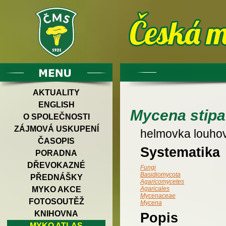
AKTUALITY
ENGLISH
Mycena stipa
O SPOLEČNOSTI
ZÁJMOVÁ USKUPENÍ
helmovka louho
ČASOPIS
Systematika
PORADNA
DŘEVOKAZNÉ
Fungi
Basidiomycota
PŘEDNÁŠKY
Agaricomycetes
MYKO AKCE
Agaricales
Mycenaceae
FOTOSOUTĚŽ
Mycena
KNIHOVNA
Popis
MYKO ATLAS