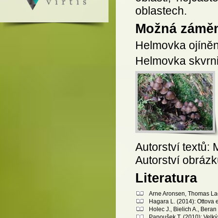
oblastech.
Možná zámě
Helmovka ojíněn
Helmovka skvrni
Autorství textů:
Autorství obráz
Literatura
Arne Aronsen, Thomas Lae
Hagara L. (2014): Ottova 
Holec J., Bielich A., Bera
Papoušek T. (2010): Velký 