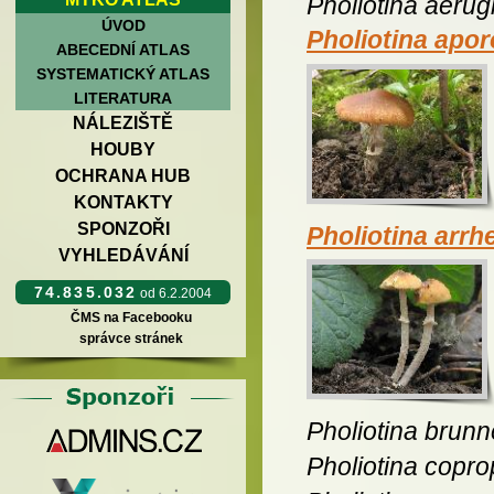
Pholiotina aerug
ÚVOD
Pholiotina apo
ABECEDNÍ ATLAS
SYSTEMATICKÝ ATLAS
LITERATURA
NÁLEZIŠTĚ
HOUBY
OCHRANA HUB
KONTAKTY
SPONZOŘI
Pholiotina arrhe
VYHLEDÁVÁNÍ
74.835.032
od 6.2.2004
ČMS na Facebooku
správce stránek
Pholiotina brun
Pholiotina copro