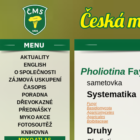
AKTUALITY
ENGLISH
Pholiotina
Fa
O SPOLEČNOSTI
ZÁJMOVÁ USKUPENÍ
sametovka
ČASOPIS
Systematika
PORADNA
DŘEVOKAZNÉ
Fungi
Basidiomycota
PŘEDNÁŠKY
Agaricomycetes
MYKO AKCE
Agaricales
Bolbitiaceae
FOTOSOUTĚŽ
Druhy
KNIHOVNA
MYKO ATLAS