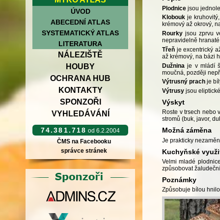
Plodnice
jsou jednole
ÚVOD
Klobouk
je kruhovitý
ABECEDNÍ ATLAS
krémový až okrový, na
SYSTEMATICKÝ ATLAS
Rourky
jsou zprvu ve
nepravidelně hranaté 
LITERATURA
Třeň
je excentrický a
NÁLEZIŠTĚ
až krémový, na bázi h
Dužnina
je v mládí š
HOUBY
moučná, později nepř
OCHRANA HUB
Výtrusný prach
je bíl
KONTAKTY
Výtrusy
jsou eliptick
SPONZOŘI
Výskyt
Roste v trsech nebo 
VYHLEDÁVÁNÍ
stromů (buk, javor, du
74.381.718
Možná záměna
od 6.2.2004
Je prakticky nezaměni
ČMS na Facebooku
správce stránek
Kuchyňské využi
Velmi mladé plodnice
způsobovat žaludeční
Poznámky
Způsobuje bílou hnil