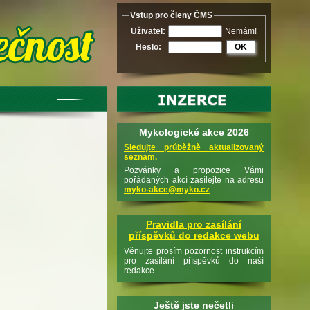
Vstup pro členy ČMS
Uživatel:
Nemám!
Heslo:
OK
Mykologické akce 2026
Sledujte průběžně aktualizovaný
seznam.
Pozvánky a propozice Vámi
pořádaných akcí zasílejte na adresu
myko-akce@myko.cz
.
Pravidla pro zasílání
příspěvků do redakce webu
Věnujte prosím pozornost instrukcím
pro zasílání příspěvků do naší
redakce.
Ještě jste nečetli