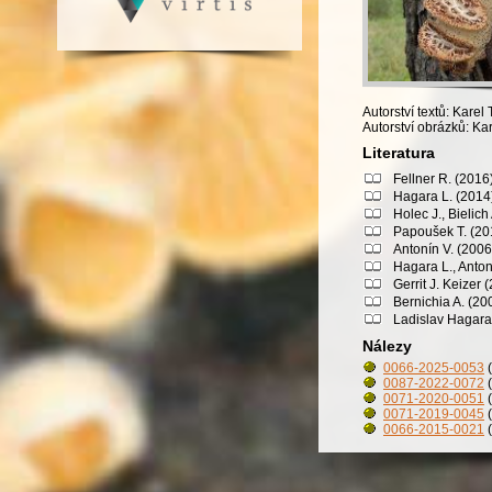
Autorství textů: Karel 
Autorství obrázků: Kar
Literatura
Fellner R. (2016
Hagara L. (2014)
Holec J., Bielic
Papoušek T. (201
Antonín V. (2006
Hagara L., Anton
Gerrit J. Keizer
Bernichia A. (20
Ladislav Hagara 
Nálezy
0066-2025-0053
(
0087-2022-0072
(
0071-2020-0051
(
0071-2019-0045
(
0066-2015-0021
(