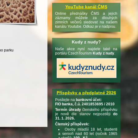
YouTube kanál ČMS
Online přednášky ČMS a jejich
záznamy můžete za dlouhých
zimních večerů sledovat na našem
kanálu Youtube. Odkaz je v nadpisu.
Kudy z nudy?
Naše akce nyní najdete také na
ho parku
portálu CzechTourism
Kudy z nudy
.
Příspěvky a předplatné 2026
Posílejte na
bankovní účet:
FIO banka, č.ú. 2401853695 / 2010
Termín úhrady
členského příspěvku
je nově dle stanov nejpozději
do
31. 1. 2026.
Členský příspěvek:
Osoby mladší 18 let, studenti
a senioři nad 60 let (ročník 1965
a starší):
100,- Kč