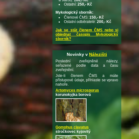
Ostatní:
250,- Kč
Mykologický sborník:
Členové ČMS:
150,- Kč
Ostatní odběratelé:
200,- Kč
Jak se stát členem ČMS nebo si
objednat časopis Mykologický
sborník?
Novinky v
Nálezišti
Poslední zveřejněné nálezy,
seřazené podle data a času
zveřejnění.
Jste-li členem ČMS a máte
přístupové údaje, přihlaste se vpravo
nahoře.
Artomyces microsporus
korunokyjka borová
Gomphus clavatus
stročkovec kyjovitý