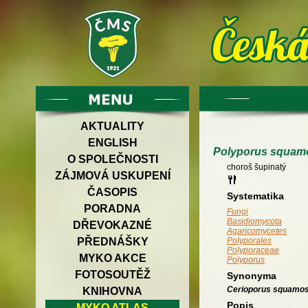
AKTUALITY
ENGLISH
Polyporus squam
O SPOLEČNOSTI
choroš šupinatý
ZÁJMOVÁ USKUPENÍ
ČASOPIS
Systematika
PORADNA
Fungi
Basidiomycota
DŘEVOKAZNÉ
Agaricomycetes
PŘEDNÁŠKY
Polyporales
Polyporaceae
MYKO AKCE
Polyporus
FOTOSOUTĚŽ
Synonyma
Cerioporus squamo
KNIHOVNA
Popis
MYKO ATLAS