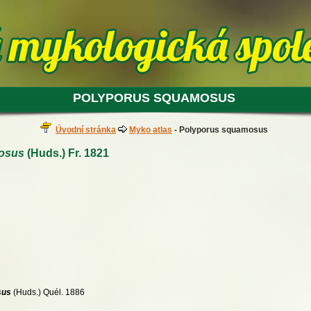
POLYPORUS SQUAMOSUS
Úvodní stránka
Myko atlas
- Polyporus squamosus
osus
(Huds.) Fr. 1821
sus
(Huds.) Quél. 1886