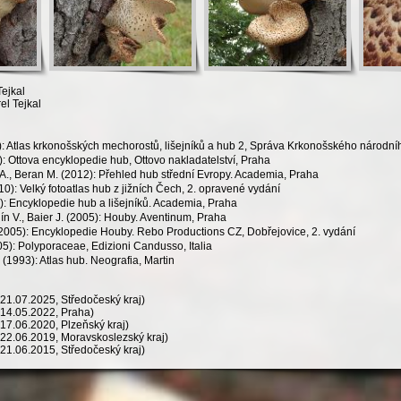
Tejkal
el Tejkal
): Atlas krkonošských mechorostů, lišejníků a hub 2, Správa Krkonošského národní
: Ottova encyklopedie hub, Ottovo nakladatelství, Praha
h A., Beran M. (2012): Přehled hub střední Evropy. Academia, Praha
0): Velký fotoatlas hub z jižních Čech, 2. opravené vydání
): Encyklopedie hub a lišejníků. Academia, Praha
ín V., Baier J. (2005): Houby. Aventinum, Praha
 (2005): Encyklopedie Houby. Rebo Productions CZ, Dobřejovice, 2. vydání
05): Polyporaceae, Edizioni Candusso, Italia
(1993): Atlas hub. Neografia, Martin
21.07.2025, Středočeský kraj)
14.05.2022, Praha)
17.06.2020, Plzeňský kraj)
22.06.2019, Moravskoslezský kraj)
21.06.2015, Středočeský kraj)