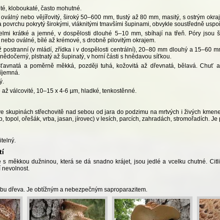
té, kloboukaté, často mohutné.
, oválný nebo vějířovitý, široký 50–600 mm, tlustý až 80 mm, masitý, s ostrým okra
 povrchu pokrytý širokými, vláknitými tmavšími šupinami, obvykle soustředně usp
lmi krátké a jemné, v dospělosti dlouhé 5–10 mm, sbíhají na třeň. Póry jsou 
nebo oválné, bílé až krémové, s drobně pilovitým okrajem.
ž postranní (v mládí, zřídka i v dospělosti centrální), 20–80 mm dlouhý a 15–60 m
nědočerný, plstnatý až šupinatý, v horní části s hnědavou síťkou.
ťavnatá a poměrně měkká, později tuhá, kožovitá až dřevnatá, bělavá. Chuť 
íjemná.
ý.
é až válcovité, 10–15 x 4-6 µm, hladké, tenkostěnné.
ve skupinách střechovitě nad sebou od jara do podzimu na mrtvých i živých kmene
b, topol, ořešák, vrba, jasan, jírovec) v lesích, parcích, zahradách, stromořadích. J
telný.
tí
 s měkkou dužninou, která se dá snadno krájet, jsou jedlé a vcelku chutné. Ci
 nevolnost.
obu dřeva. Je obtížným a nebezpečným saproparazitem.