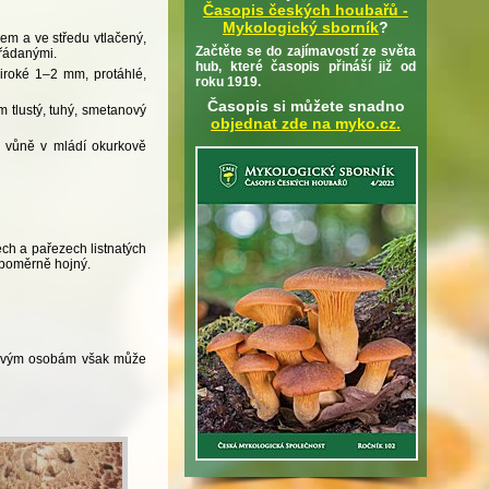
Časopis českých houbařů -
Mykologický sborník
?
jem a ve středu vtlačený,
Začtěte se do zajímavostí ze světa
ořádanými.
hub, které časopis přináší již od
široké 1–2 mm, protáhlé,
roku 1919.
Časopis si můžete snadno
m tlustý, tuhý, smetanový
objednat zde na myko.cz.
a vůně v mládí okurkově
ch a pařezech listnatých
e poměrně hojný.
tlivým osobám však může