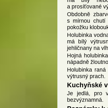
má bílý nebo
a prosíťované vý
Obdobně zbarve
s mírnou chutí
pokožku klobou
Holubinka vodna
má bílý výtrus
jehličnany na vl
Hojná holubinka
nápadně žloutnou
Holubinka raná 
výtrusný prach.
Kuchyňské vy
Je jedlá, pro 
bezvýznamná.