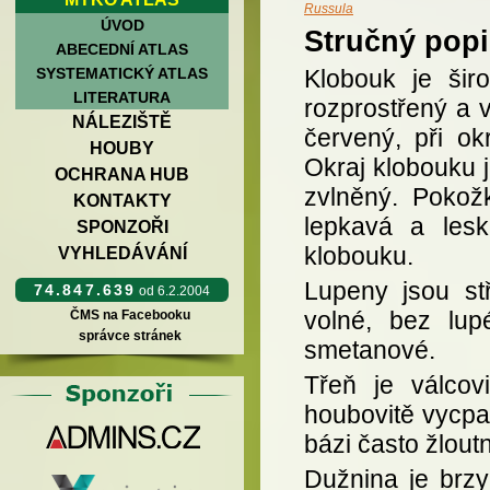
Russula
ÚVOD
Stručný popi
ABECEDNÍ ATLAS
SYSTEMATICKÝ ATLAS
Klobouk je šir
LITERATURA
rozprostřený a 
NÁLEZIŠTĚ
červený, při okr
HOUBY
Okraj klobouku 
OCHRANA HUB
zvlněný. Pokož
KONTAKTY
lepkavá a lesk
SPONZOŘI
klobouku.
VYHLEDÁVÁNÍ
Lupeny jsou st
74.847.639
od 6.2.2004
volné, bez lup
ČMS na Facebooku
správce stránek
smetanové.
Třeň je válcov
houbovitě vycpan
bázi často žlou
Dužnina je brzy