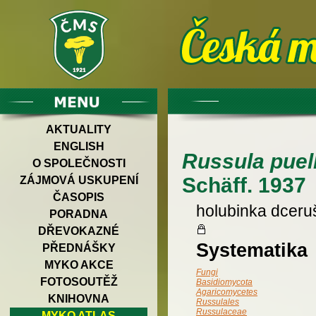
AKTUALITY
ENGLISH
Russula puel
O SPOLEČNOSTI
Schäff. 1937
ZÁJMOVÁ USKUPENÍ
ČASOPIS
holubinka dceru
PORADNA
DŘEVOKAZNÉ
Systematika
PŘEDNÁŠKY
MYKO AKCE
Fungi
FOTOSOUTĚŽ
Basidiomycota
Agaricomycetes
KNIHOVNA
Russulales
Russulaceae
MYKO ATLAS