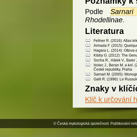
Poznámky k 
Podle
Sarnari
Rhodellinae
.
Literatura
Fellner R. (2016): Atlas 
Armada F. (2015): Quelque
Hagara L. (2014): Ottova 
Kibby G. (2012): The Genu
Socha R., Hálek V., Baier 
Holec J., Beran M. a kol.
České republiky, Praha
Sarnari M. (2005): Monogra
Galli R. (1996): Le Russule
Znaky v klíčí
Klíč k určování 
© Česká mykologická společnost. Publikování neb