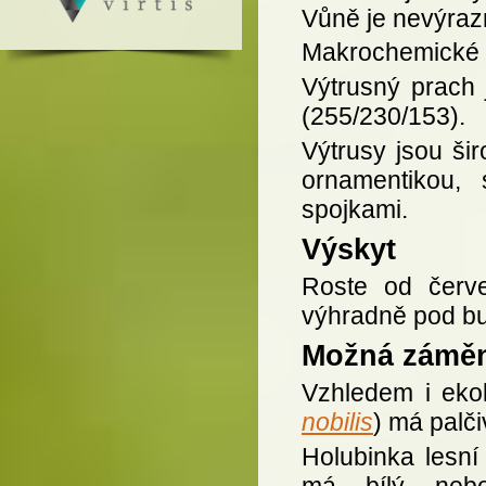
Vůně je nevýrazn
Makrochemické r
Výtrusný prach
(255/230/153).
Výtrusy jsou ši
ornamentikou, 
spojkami.
Výskyt
Roste od červe
výhradně pod bu
Možná zámě
Vzhledem i eko
nobilis
) má palči
Holubinka lesní