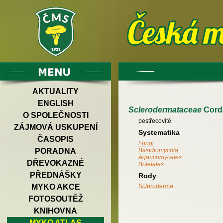
AKTUALITY
ENGLISH
Sclerodermataceae
Cord
O SPOLEČNOSTI
pestřecovité
ZÁJMOVÁ USKUPENÍ
Systematika
ČASOPIS
Fungi
PORADNA
Basidiomycota
Agaricomycetes
DŘEVOKAZNÉ
Boletales
PŘEDNÁŠKY
Rody
Scleroderma
MYKO AKCE
FOTOSOUTĚŽ
KNIHOVNA
MYKO ATLAS