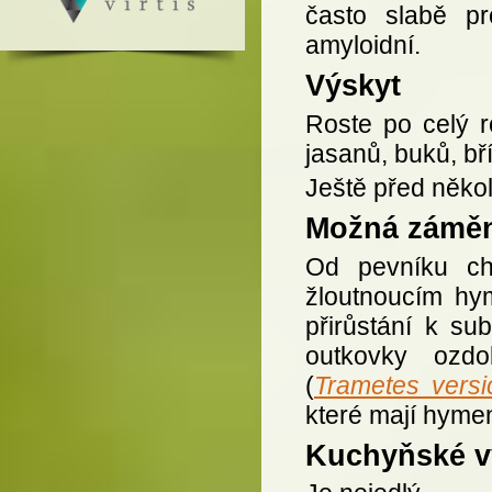
často slabě pr
amyloidní.
Výskyt
Roste po celý r
jasanů, buků, bří
Ještě před někol
Možná zámě
Od pevníku ch
žloutnoucím hy
přirůstání k su
outkovky ozd
(
Trametes versi
které mají hyme
Kuchyňské vy