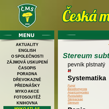
AKTUALITY
ENGLISH
Stereum sub
O SPOLEČNOSTI
ZÁJMOVÁ USKUPENÍ
pevník plstnatý
ČASOPIS
PORADNA
Systematika
DŘEVOKAZNÉ
PŘEDNÁŠKY
Fungi
Basidiomycota
MYKO AKCE
Agaricomycetes
Russulales
FOTOSOUTĚŽ
Stereaceae
KNIHOVNA
Stereum
MYKO ATLAS