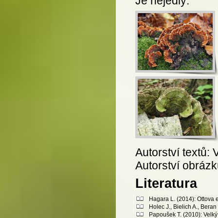
Je nejedlý.
Autorství textů:
Autorství obráz
Literatura
Hagara L. (2014): Ottova 
Holec J., Bielich A., Bera
Papoušek T. (2010): Velký 