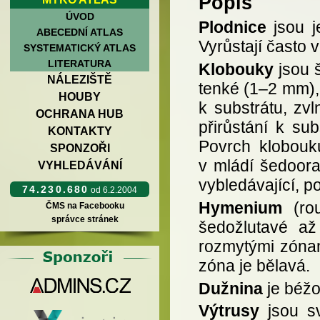
Popis
ÚVOD
Plodnice
jsou j
ABECEDNÍ ATLAS
Vyrůstají často 
SYSTEMATICKÝ ATLAS
LITERATURA
Klobouky
jsou 
NÁLEZIŠTĚ
tenké (1–2 mm), 
HOUBY
k substrátu, zv
OCHRANA HUB
přirůstání k su
KONTAKTY
Povrch klobouk
SPONZOŘI
v mládí šedoora
VYHLEDÁVÁNÍ
vybledávající, p
74.230.680
od 6.2.2004
Hymenium
(ro
ČMS na Facebooku
správce stránek
šedožlutavé až
rozmytými zónam
zóna je bělavá.
Dužnina
je béžo
Výtrusy
jsou sv