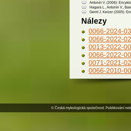
Antonín V. (2006): Encykl
Hagara L., Antonín V., Bai
Gerrit J. Keizer (2005): 
Nálezy
0066-2024-0
0066-2022-0
0013-2022-0
0066-2022-0
0071-2021-0
0066-2010-0
© Česká mykologická společnost. Publikování neb