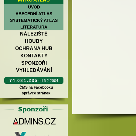
ÚVOD
ABECEDNÍ ATLAS
SYSTEMATICKÝ ATLAS
LITERATURA
NÁLEZIŠTĚ
HOUBY
OCHRANA HUB
KONTAKTY
SPONZOŘI
VYHLEDÁVÁNÍ
74.081.235
od 6.2.2004
ČMS na Facebooku
správce stránek