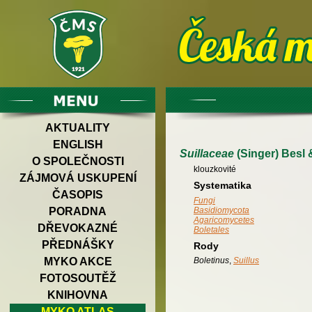
AKTUALITY
ENGLISH
Suillaceae
(Singer) Besl 
O SPOLEČNOSTI
klouzkovité
ZÁJMOVÁ USKUPENÍ
Systematika
ČASOPIS
Fungi
PORADNA
Basidiomycota
Agaricomycetes
DŘEVOKAZNÉ
Boletales
PŘEDNÁŠKY
Rody
Boletinus
,
Suillus
MYKO AKCE
FOTOSOUTĚŽ
KNIHOVNA
MYKO ATLAS