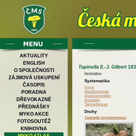
AKTUALITY
ENGLISH
Tapinella
E.-J. Gilbert 19
O SPOLEČNOSTI
čechratice
ZÁJMOVÁ USKUPENÍ
Systematika
ČASOPIS
Fungi
PORADNA
Basidiomycota
Agaricomycetes
DŘEVOKAZNÉ
Boletales
Tapinellaceae
PŘEDNÁŠKY
Druhy
MYKO AKCE
Tapinella atrotomentosa
FOTOSOUTĚŽ
KNIHOVNA
MYKO ATLAS