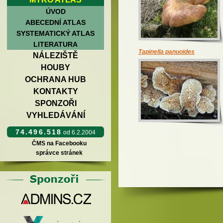
ÚVOD
ABECEDNÍ ATLAS
SYSTEMATICKÝ ATLAS
LITERATURA
Tapinella panuoides
NÁLEZIŠTĚ
HOUBY
OCHRANA HUB
KONTAKTY
SPONZOŘI
VYHLEDÁVÁNÍ
74.496.518
od 6.2.2004
ČMS na Facebooku
správce stránek