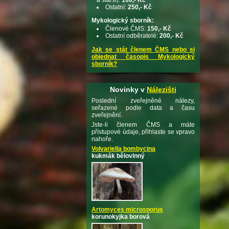
Ostatní:
250,- Kč
Mykologický sborník:
Členové ČMS:
150,- Kč
Ostatní odběratelé:
200,- Kč
Jak se stát členem ČMS nebo si
objednat časopis Mykologický
sborník?
Novinky v
Nálezišti
Poslední zveřejněné nálezy,
seřazené podle data a času
zveřejnění.
Jste-li členem ČMS a máte
přístupové údaje, přihlaste se vpravo
nahoře.
Volvariella bombycina
kukmák bělovlnný
Artomyces microsporus
korunokyjka borová