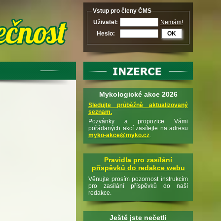
Vstup pro členy ČMS
Uživatel:
Nemám!
Heslo:
OK
Mykologické akce 2026
Sledujte průběžně aktualizovaný
seznam.
Pozvánky a propozice Vámi
pořádaných akcí zasílejte na adresu
myko-akce@myko.cz
.
Pravidla pro zasílání
příspěvků do redakce webu
Věnujte prosím pozornost instrukcím
pro zasílání příspěvků do naší
redakce.
Ještě jste nečetli