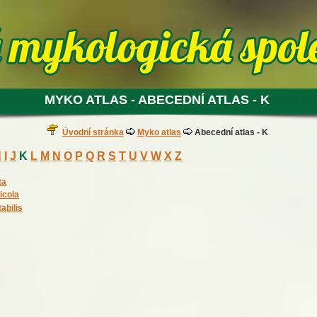
MYKO ATLAS - ABECEDNÍ ATLAS - K
Úvodní stránka
Myko atlas
Abecední atlas - K
H
I
J
K
L
M
N
O
P
Q
R
S
T
U
V
W
X
Z
ta
icola
bilis