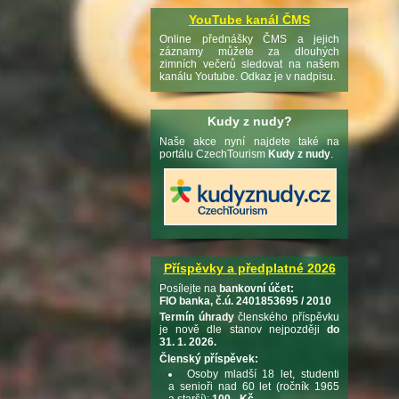
YouTube kanál ČMS
Online přednášky ČMS a jejich
záznamy můžete za dlouhých
zimních večerů sledovat na našem
kanálu Youtube. Odkaz je v nadpisu.
Kudy z nudy?
Naše akce nyní najdete také na
portálu CzechTourism
Kudy z nudy
.
Příspěvky a předplatné 2026
Posílejte na
bankovní účet:
FIO banka, č.ú. 2401853695 / 2010
Termín úhrady
členského příspěvku
je nově dle stanov nejpozději
do
31. 1. 2026.
Členský příspěvek:
Osoby mladší 18 let, studenti
a senioři nad 60 let (ročník 1965
a starší):
100,- Kč