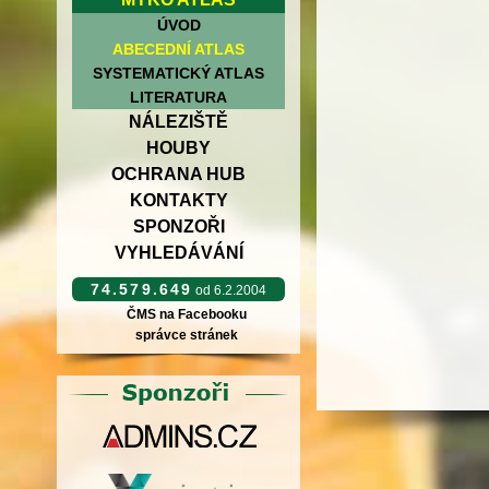
ÚVOD
ABECEDNÍ ATLAS
SYSTEMATICKÝ ATLAS
LITERATURA
NÁLEZIŠTĚ
HOUBY
OCHRANA HUB
KONTAKTY
SPONZOŘI
VYHLEDÁVÁNÍ
74.579.649
od 6.2.2004
ČMS na Facebooku
správce stránek