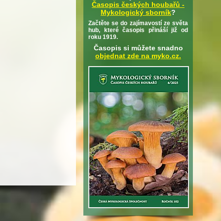
Časopis českých houbařů -
Mykologický sborník
?
Začtěte se do zajímavostí ze světa
hub, které časopis přináší již od
roku 1919.
Časopis si můžete snadno
objednat zde na myko.cz.