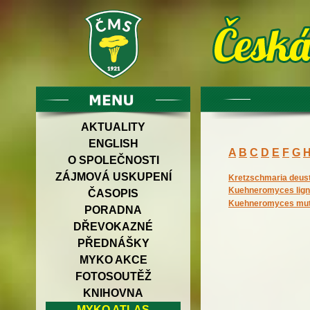
AKTUALITY
ENGLISH
A
B
C
D
E
F
G
O SPOLEČNOSTI
ZÁJMOVÁ USKUPENÍ
Kretzschmaria deus
Kuehneromyces lign
ČASOPIS
Kuehneromyces muta
PORADNA
DŘEVOKAZNÉ
PŘEDNÁŠKY
MYKO AKCE
FOTOSOUTĚŽ
KNIHOVNA
MYKO ATLAS