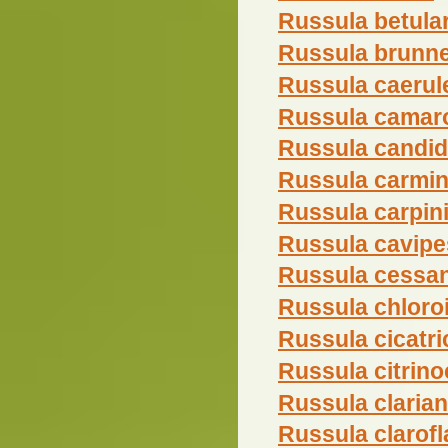
Russula betul
Russula brunne
Russula caerul
Russula camar
Russula candi
Russula carmin
Russula carpin
Russula cavipe
Russula cessa
Russula chloro
Russula cicatri
Russula citrino
Russula claria
Russula clarofl