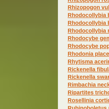
Rhizopogon vul
Rhodocollybia 
Rhodocollybia 
Rhodocollybia 
Rhodocybe ge
Rhodocybe pop
Rhodonia place
Rhytisma acer
Rickenella fibu
Rickenella swar
Rimbachia nec
Ripartites tric
Rosellinia cort
Rubinoboletus 