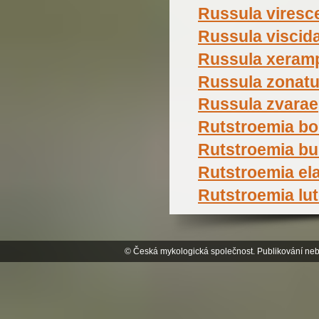
Russula viresc
Russula viscid
Russula xeramp
Russula zonatu
Russula zvarae
Rutstroemia bo
Rutstroemia bu
Rutstroemia ela
Rutstroemia lu
© Česká mykologická společnost. Publikování neb