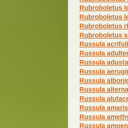
Rubroboletus l
Rubroboletus leg
Rubroboletus 
Rubroboletus 
Russula acrifol
Russula adulte
Russula adust
Russula aerugi
Russula alboni
Russula altern
Russula alutac
Russula amari
Russula ameth
Russula amoen