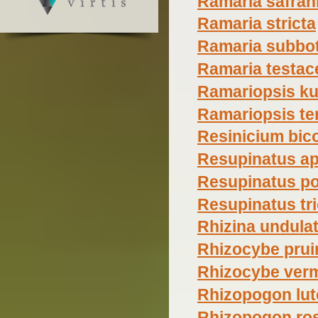
Ramaria safran
Ramaria stricta
Ramaria subbot
Ramaria testac
Ramariopsis ku
Ramariopsis t
Resinicium bico
Resupinatus ap
Resupinatus po
Resupinatus tri
Rhizina undula
Rhizocybe pru
Rhizocybe verm
Rhizopogon lut
Rhizopogon ro