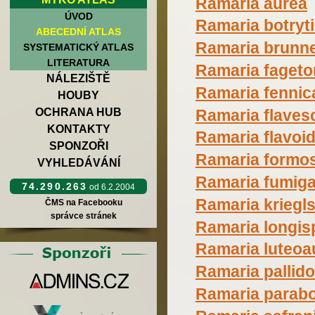
Ramaria aurea
ÚVOD
Ramaria botryt
ABECEDNÍ ATLAS
Ramaria brunn
SYSTEMATICKÝ ATLAS
LITERATURA
Ramaria faget
NÁLEZIŠTĚ
Ramaria fennic
HOUBY
Ramaria flaves
OCHRANA HUB
KONTAKTY
Ramaria flavoi
SPONZOŘI
Ramaria formo
VYHLEDÁVÁNÍ
Ramaria fumiga
74.290.263
od 6.2.2004
Ramaria kriegls
ČMS na Facebooku
správce stránek
Ramaria longis
Ramaria luteoa
Ramaria pallid
Ramaria parabo