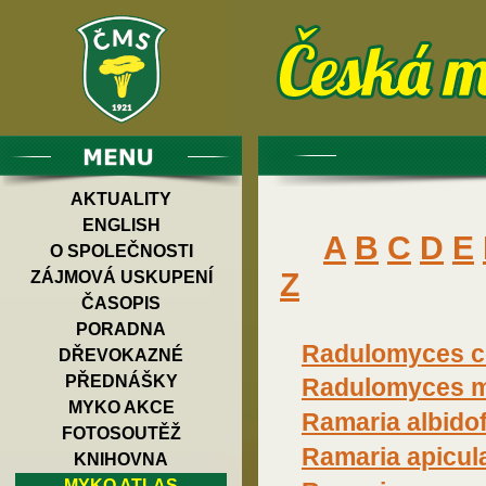
AKTUALITY
ENGLISH
A
B
C
D
E
O SPOLEČNOSTI
Z
ZÁJMOVÁ USKUPENÍ
ČASOPIS
PORADNA
Radulomyces c
DŘEVOKAZNÉ
PŘEDNÁŠKY
Radulomyces m
MYKO AKCE
Ramaria albido
FOTOSOUTĚŽ
Ramaria apicul
KNIHOVNA
MYKO ATLAS