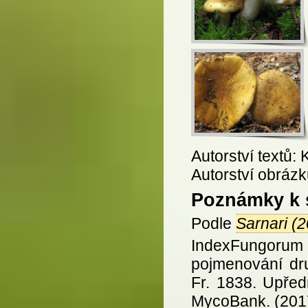
Autorství textů: 
Autorství obrázk
Poznámky k 
Podle
Sarnari (
IndexFungor
pojmenování dr
Fr. 1838. Upře
MycoBank. (201