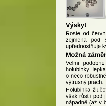
Výskyt
Roste od června
zejména pod s
upřednostňuje k
Možná zámě
Velmi podobné
holubinky lepk
o něco robustněj
výtrusný prach.
Holubinka žlučo
však růst i pod 
nápadně (až v ba