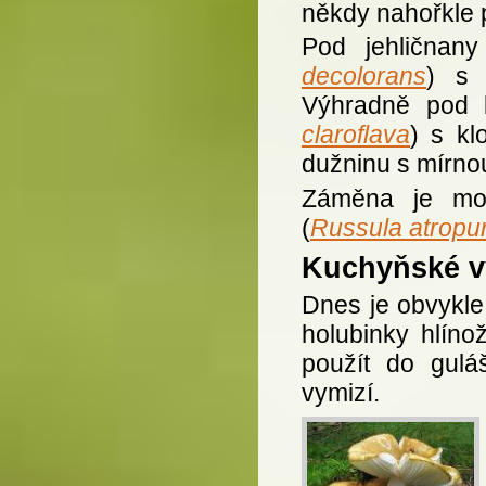
někdy nahořkle 
Pod jehličnan
decolorans
) s 
Výhradně pod 
claroflava
) s kl
dužninu s mírnou
Záměna je mož
(
Russula atropu
Kuchyňské vy
Dnes je obvykle 
holubinky hlínož
použít do gulá
vymizí.