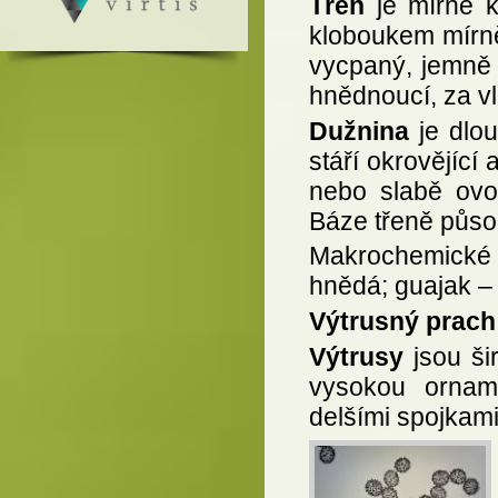
Třeň
je mírně k
kloboukem mírně
vycpaný, jemně 
hnědnoucí, za v
Dužnina
je dlou
stáří okrovějící
nebo slabě ovo
Báze třeně půs
Makrochemické 
hnědá; guajak –
Výtrusný prach
Výtrusy
jsou ši
vysokou orname
delšími spojkami