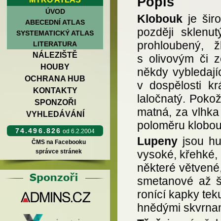
Popis
ÚVOD
Klobouk
je širo
ABECEDNÍ ATLAS
později sklenu
SYSTEMATICKÝ ATLAS
prohloubený, ž
LITERATURA
NÁLEZIŠTĚ
s olivovým či z
HOUBY
někdy vybledají
OCHRANA HUB
v dospělosti k
KONTAKTY
laločnatý. Poko
SPONZOŘI
matná, za vlhka 
VYHLEDÁVÁNÍ
poloměru klobou
74.496.826
od 6.2.2004
Lupeny
jsou hu
ČMS na Facebooku
správce stránek
vysoké, křehké, 
některé větvené
smetanové až š
ronící kapky tek
hnědými skvrna