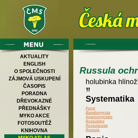
AKTUALITY
ENGLISH
Russula ochr
O SPOLEČNOSTI
ZÁJMOVÁ USKUPENÍ
holubinka hlínož
ČASOPIS
PORADNA
Systematika
DŘEVOKAZNÉ
PŘEDNÁŠKY
Fungi
Basidiomycota
MYKO AKCE
Agaricomycetes
Russulales
FOTOSOUTĚŽ
Russulaceae
KNIHOVNA
Russula
MYKO ATLAS