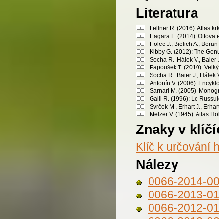
Literatura
Fellner R. (2016): Atlas 
Hagara L. (2014): Ottova 
Holec J., Bielich A., Bera
Kibby G. (2012): The Genu
Socha R., Hálek V., Baier 
Papoušek T. (2010): Velký 
Socha R., Baier J., Hálek
Antonín V. (2006): Encykl
Sarnari M. (2005): Monogra
Galli R. (1996): Le Russule
Svrček M., Erhart J., Erh
Melzer V. (1945): Atlas Ho
Znaky v klíčí
Klíč k určování 
Nálezy
0066-2014-0
0066-2013-0
0066-2012-0