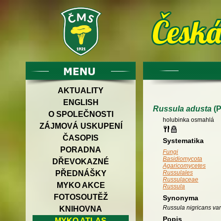
AKTUALITY
ENGLISH
Russula adusta
(P
O SPOLEČNOSTI
holubinka osmahlá
ZÁJMOVÁ USKUPENÍ
ČASOPIS
Systematika
PORADNA
Fungi
Basidiomycota
DŘEVOKAZNÉ
Agaricomycetes
PŘEDNÁŠKY
Russulales
Russulaceae
MYKO AKCE
Russula
FOTOSOUTĚŽ
Synonyma
Russula nigricans var
KNIHOVNA
Popis
MYKO ATLAS