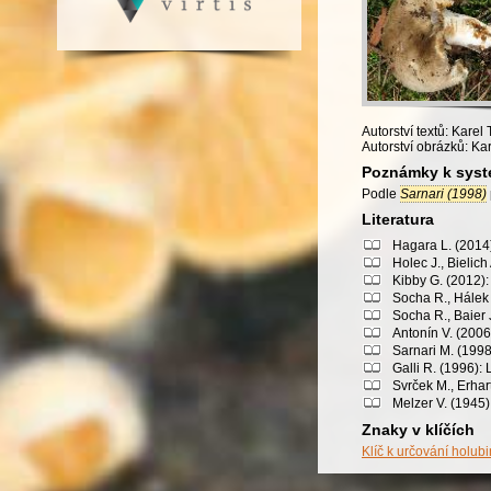
Autorství textů: Karel 
Autorství obrázků: Kar
Poznámky k syst
Podle
Sarnari (1998)
Literatura
Hagara L. (2014)
Holec J., Bielic
Kibby G. (2012):
Socha R., Hálek 
Socha R., Baier 
Antonín V. (2006
Sarnari M. (1998
Galli R. (1996): 
Svrček M., Erhar
Melzer V. (1945)
Znaky v klíčích
Klíč k určování holub