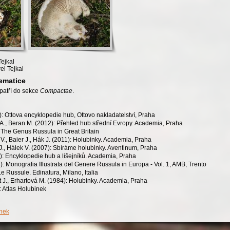
Tejkal
el Tejkal
ematice
patří do sekce
Compactae
.
: Ottova encyklopedie hub, Ottovo nakladatelství, Praha
h A., Beran M. (2012): Přehled hub střední Evropy. Academia, Praha
 The Genus Russula in Great Britain
V., Baier J., Hák J. (2011): Holubinky. Academia, Praha
J., Hálek V. (2007): Sbíráme holubinky. Aventinum, Praha
): Encyklopedie hub a lišejníků. Academia, Praha
): Monografia Illustrata del Genere Russula in Europa - Vol. 1, AMB, Trento
Le Russule. Edinatura, Milano, Italia
t J., Erhartová M. (1984): Holubinky. Academia, Praha
: Atlas Holubinek
inek