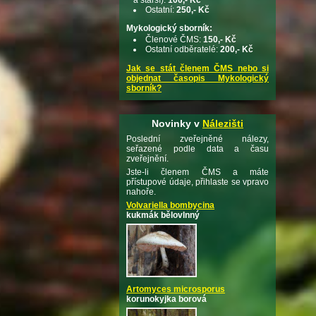
Ostatní:
250,- Kč
Mykologický sborník:
Členové ČMS:
150,- Kč
Ostatní odběratelé:
200,- Kč
Jak se stát členem ČMS nebo si
objednat časopis Mykologický
sborník?
Novinky v
Nálezišti
Poslední zveřejněné nálezy,
seřazené podle data a času
zveřejnění.
Jste-li členem ČMS a máte
přístupové údaje, přihlaste se vpravo
nahoře.
Volvariella bombycina
kukmák bělovlnný
Artomyces microsporus
korunokyjka borová