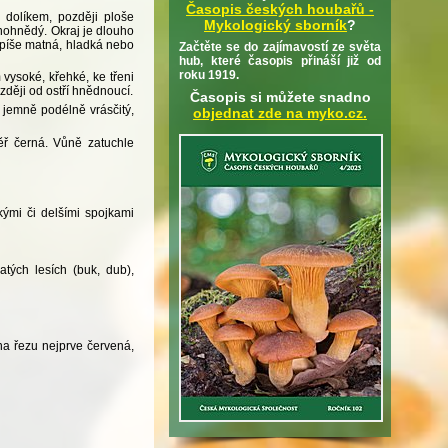
Časopis českých houbařů -
 dolíkem, později ploše
Mykologický sborník
?
rnohnědý. Okraj je dlouho
spíše matná, hladká nebo
Začtěte se do zajímavostí ze světa
hub, které časopis přináší již od
roku 1919.
ysoké, křehké, ke třeni
ději od ostří hnědnoucí.
Časopis si můžete snadno
 jemně podélně vrásčitý,
objednat zde na myko.cz.
ěř černá. Vůně zatuchle
ými či delšími spojkami
atých lesích (buk, dub),
na řezu nejprve červená,