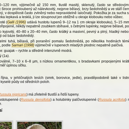
0–120 mm, výjimečně až 150 mm, tlustě masitý, sklenutý, často se středovým
 široce prohloubený až nálevkovitý, nejprve bělavý, brzy šedohnědý a ve stáří če
ý, v dospělosti často zvlněný nebo nepravidelně laločnatý. Pokožka je za sucha 
hka lepkavá a lesklá, ji lze sloupnout jen obtížně u okraje klobouku nebo vůbec.
sté (
Galli (1996)
udává hustotu lupenů 9–12 na 1 cm okraje klobouku), 5–15 mm v
řipojené, někdy nepatrně zoubkem sbíhavé, s četnými lupénky, nejprve bělavé, poz
o kyjovitý, 40–80 x 20–40 mm, často krátký a masivní, pevný a plný, hladký nebo
ěji od báze šedohnědý.
elmi tuhá, bělavá, při poranění pomalu šedohnědá, po několika hodinách tém
, podle
Sarnari (1998)
výjimečně v lupenech mladých plodnic nepatrně palčivá.
: guajak – rychle a středně intenzivně modrá.
ý (1a).
oválné, 7–10 x 6–8 µm, s nízkou ornamentikou, s bradavkami propojenými krátk
éměř úplnou síťku.
íjna, v jehličnatých lesích (smrk, borovice, jedle), pravděpodobně také v listn
 kyselé půdy od středních poloh.
ussula nigricans
) má zřetelně tlustší a řidší lupeny.
ustolupenné (
Russula densifolia
) a holubinky palčivolupenné (
Russula acrifolia
) 
e.
tí