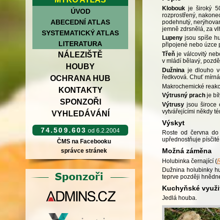
Klobouk
je široký 5
ÚVOD
rozprostřený, nakonec
ABECEDNÍ ATLAS
podehnutý, nerýhovan
jemně zdrsnělá, za vl
SYSTEMATICKÝ ATLAS
Lupeny
jsou spíše hu
LITERATURA
připojené nebo úzce p
NÁLEZIŠTĚ
Třeň
je válcovitý neb
v mládí bělavý, pozd
HOUBY
Dužnina
je dlouho v
ředkvová. Chuť mírná
OCHRANA HUB
Makrochemické reakce
KONTAKTY
Výtrusný prach
je bíl
SPONZOŘI
Výtrusy
jsou široce 
vytvářejícími někdy t
VYHLEDÁVÁNÍ
Výskyt
74.509.603
od 6.2.2004
Roste od června do ř
upřednostňuje písčité
ČMS na Facebooku
Možná záměna
správce stránek
Holubinka černající (
R
Dužnina holubinky h
teprve později hnědn
Kuchyňské využi
Jedlá houba.