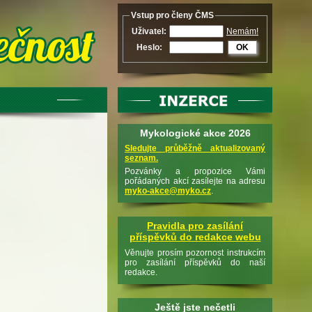
Vstup pro členy ČMS
Uživatel:
Nemám!
Heslo:
OK
Mykologické akce 2026
Sledujte průběžně aktualizovaný
seznam.
Pozvánky a propozice Vámi
pořádaných akcí zasílejte na adresu
myko-akce@myko.cz
.
Pravidla pro zasílání
příspěvků do redakce webu
Věnujte prosím pozornost instrukcím
pro zasílání příspěvků do naší
redakce.
Ještě jste nečetli