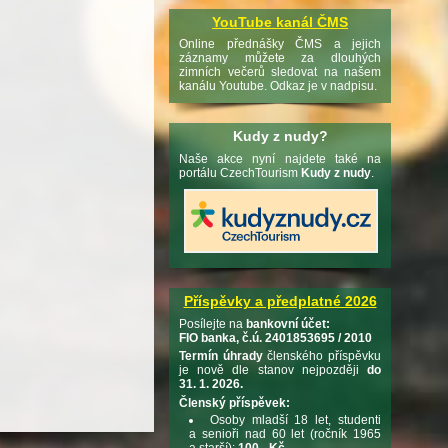
YouTube kanál ČMS
Online přednášky ČMS a jejich
záznamy můžete za dlouhých
zimních večerů sledovat na našem
kanálu Youtube. Odkaz je v nadpisu.
Kudy z nudy?
Naše akce nyní najdete také na
portálu CzechTourism
Kudy z nudy
.
Příspěvky a předplatné 2026
Posílejte na
bankovní účet:
FIO banka, č.ú. 2401853695 / 2010
Termín úhrady
členského příspěvku
je nově dle stanov nejpozději
do
31. 1. 2026.
Členský příspěvek:
Osoby mladší 18 let, studenti
a senioři nad 60 let (ročník 1965
a starší):
100,- Kč