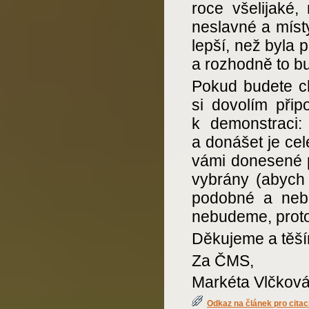
roce všelijaké,
neslavné a míst
lepší, než byla 
a rozhodně to bu
Pokud budete ch
si dovolím při
k demonstraci: 
a donášet je ce
vámi donesené p
vybrány (abych 
podobné a nebo
nebudeme, protož
Děkujeme a těší
Za ČMS,
Markéta Vlčkov
Odkaz na článek pro citac