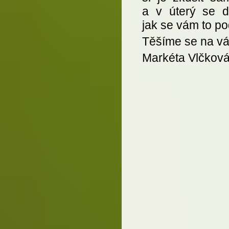
a v úterý se do
jak se vám to po
Těšíme se na vá
Markéta Vlčkov