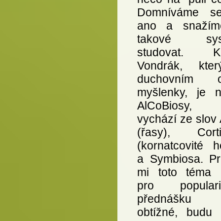
Domníváme se
ano a snažím
takové sys
studovat. Ko
Vondrák, kte
duchovním o
myšlenky, je n
AlCoBiosy,
vychází ze slov
(řasy), Corti
(kornatcovité h
a Symbiosa. Pr
mi toto téma p
pro populari
přednášku 
obtížné, budu 