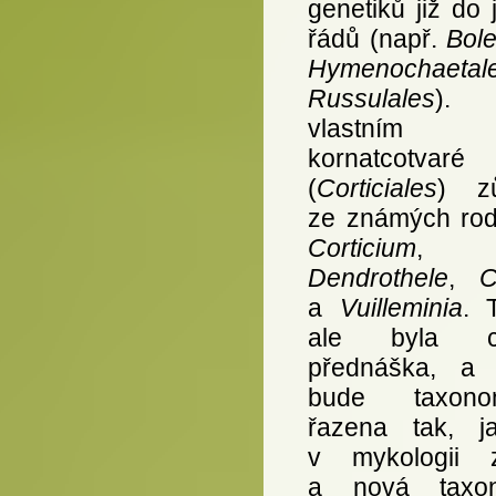
genetiků již do 
řádů (např.
Bole
Hymenochaetal
Russulales
).
vlastním 
kornatcotvaré
(
Corticiales
) zů
ze známých rod
Corticium
,
Dendrothele
,
C
a
Vuilleminia
. 
ale byla c
přednáška, a 
bude taxonom
řazena tak, j
v mykologii z
a nová taxon