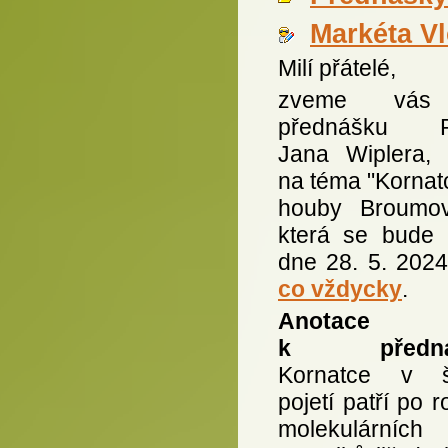
Markéta V
Milí přátelé,
zveme vás
přednášku R
Jana Wiplera, 
na téma "Kornat
houby Broumov
která se bude 
dne 28. 5. 202
co vždycky
.
Anotace
k přednáš
Kornatce v š
pojetí patří po 
molekulárních