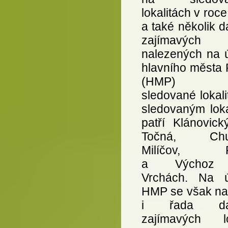
lokalitách v roc
a také několik d
zajímavých 
nalezených na 
hlavního města 
(HMP) m
sledované lokali
sledovaným loka
patří Klánovick
Točná, Chuc
Milíčov, Pe
a Výchoz
Vrchách. Na 
HMP se však na
i řada dal
zajímavých lok