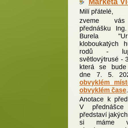
Markéta V
Milí přátelé,
zveme vá
přednášku Ing. 
Burela "Urč
kloboukatých 
rodů - lup
světlovýtrusé - 3
která se bude
dne 7. 5. 20
obvyklém mís
obvyklém čase
.
Anotace k před
V přednášce 
představí jakýc
si máme vš