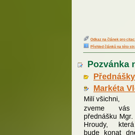
Odkaz na článek pro citac
Přehled článků na této st
Pozvánka n
Přednášky
Markéta V
Milí všichni,
zveme vás
přednášku Mgr. 
Hroudy, kter
bude konat dn