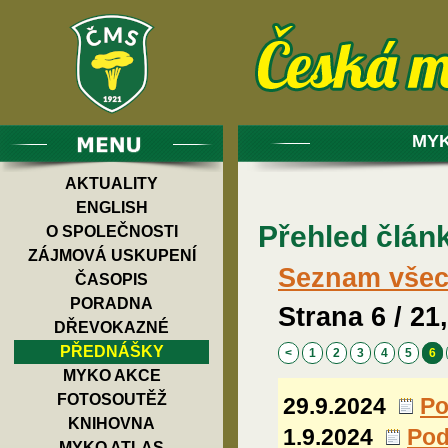
MYK
AKTUALITY
ENGLISH
Přehled člán
O SPOLEČNOSTI
ZÁJMOVÁ USKUPENÍ
Seznam všech
ČASOPIS
PORADNA
Strana 6 / 21,
DŘEVOKAZNÉ
PŘEDNÁŠKY
<
1
2
3
4
5
6
MYKO AKCE
FOTOSOUTĚŽ
29.9.2024
Po
KNIHOVNA
1.9.2024
Pod
MYKO ATLAS