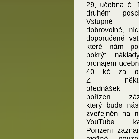
29, učebna č. 
druhém posch
Vstupné
dobrovolné, ni
doporučené vst
které nám po
pokrýt nákla
pronájem učebny
40 kč za os
Z někter
přednášek 
pořízen záz
který bude nás
zveřejněn na 
YouTube kan
Pořízení zázna
možné pouz