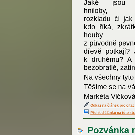
Jaké jsou 
hniloby, tl
rozkladu či jak
kdo říká, zkrát
houby děl
z původně pevné
dřevě potkají?
k druhému? A n
bezobratlé, zatí
Na všechny tyto
Těšíme se na vá
Markéta Vlčkov
Odkaz na článek pro citac
Přehled článků na této st
Pozvánka n