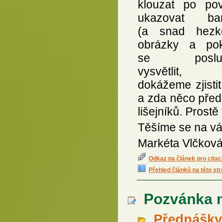
klouzat po pov
ukazovat bar
(a snad hezk
obrázky a po
se posluc
vysvětlit,
dokážeme zjistit
a zda něco před
lišejníků. Prost
Těšíme se na vá
Markéta Vlčkov
Odkaz na článek pro citac
Přehled článků na této st
Pozvánka n
Přednášky