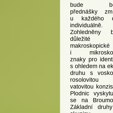
bude bě
přednášky zm
u každého d
individuálně.
Zohledněny b
důležité
makroskopické
i mikroskop
znaky pro identi
s ohledem na ek
druhu s voskov
rosolovito
vatovitou konzis
Plodnic vyskytu
se na Broumo
Základní druhy