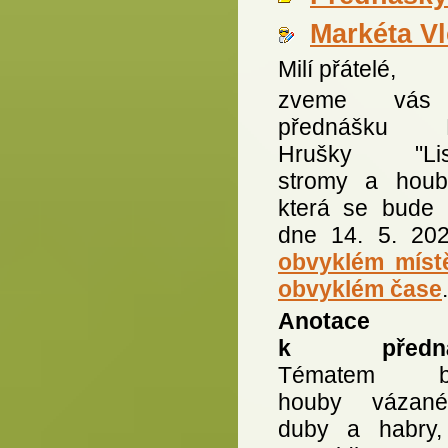
Markéta V
Milí přátelé,
zveme vás
přednášku P
Hrušky "List
stromy a houb
která se bude 
dne 14. 5. 2
obvyklém míst
obvyklém čase
.
Anotace
k předná
Tématem b
houby vázan
duby a habry,