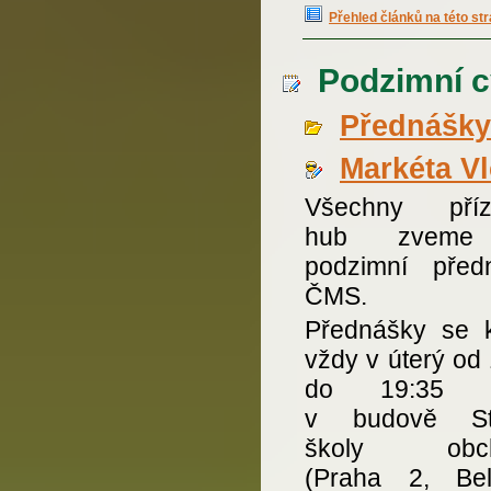
Přehled článků na této st
Podzimní c
Přednášky
Markéta V
Všechny příz
hub zveme
podzimní před
ČMS.
Přednášky se k
vždy v úterý od
do 19:35 h
v budově Stř
školy obch
(Praha 2, Bel