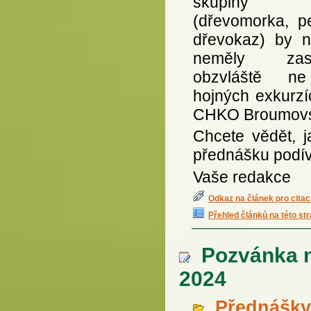
skupiny 
(dřevomorka, pe
dřevokaz) by n
neměly zasko
obzvláště n
hojných exkurzí
CHKO Broumovs
Chcete vědět, j
přednášku podív
Vaše redakce
Odkaz na článek pro citac
Přehled článků na této st
Pozvánka n
2024
Přednášky