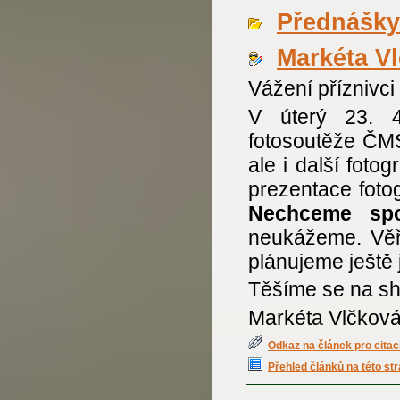
Přednášky
Markéta V
Vážení příznivc
V úterý 23. 4
fotosoutěže ČMS
ale i další foto
prezentace fotog
Nechceme spo
neukážeme. Věř
plánujeme ještě
Těšíme se na sh
Markéta Vlčkov
Odkaz na článek pro citac
Přehled článků na této st