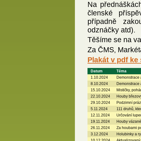
Na přednáškách 
členské příspě
případně zakou
odznáčky atd).
Těšíme se na va
Za ČMS, Markét
Plakát v pdf ke 
Datum
Téma
1.10.2024
Demonstrace a
8.10.2024
Demonstrace a
15.10.2024
Mističky, pohár
22.10.2024
Houby březový
29.10.2024
Podzimní práz
5.11.2024
111 druhů, kt
12.11.2024
Určování lupe
19.11.2024
Houby vázané
26.11.2024
Za houbami po
3.12.2024
Holubinky a r
10.12.2024
Aktualizovaný