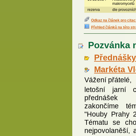
makromycetů
rezerva
dle provozníc
Odkaz na článek pro citac
Přehled článků na této st
Pozvánka n
Přednášky
Markéta V
Vážení přátelé,
letošní jarní c
přednášek
zakončíme té
"Houby Prahy 2
Tématu se chopi
nejpovolaněší, 