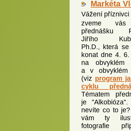
Markéta V
Vážení příznivci
zveme vás
přednášku R
Jiřího Kubá
Ph.D., která se
konat dne 4. 6.
na obvyklém 
a v obvyklém
(viz
program ja
cyklu předná
Tématem před
je "Alkobióza".
nevíte co to je
vám ty ilust
fotografie přip