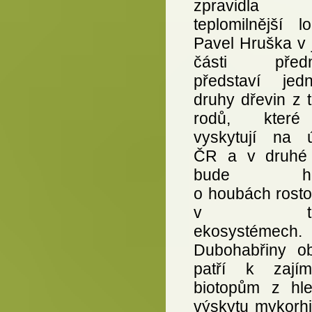
zpravidla
teplomilnější lok
Pavel Hruška v 
části předn
představí jedno
druhy dřevin z 
rodů, kter
vyskytují na 
ČR a v druhé 
bude hovo
o houbách rosto
v těch
ekosystémech.
Dubohabřiny o
patří k zají
biotopům z hle
výskytu mykorhi