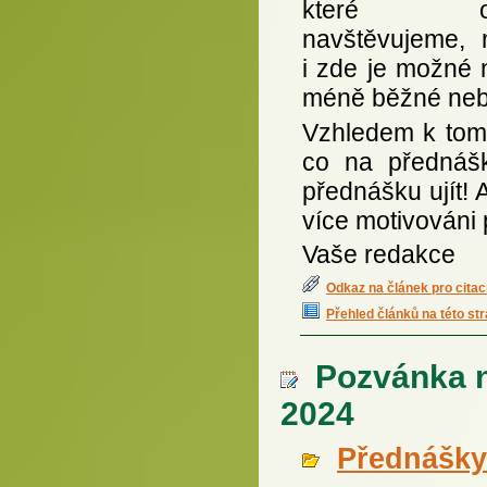
které ob
navštěvujeme, 
i zde je možné 
méně běžné neb
Vzhledem k tomu
co na přednášk
přednášku ujít! 
více motivováni př
Vaše redakce
Odkaz na článek pro citac
Přehled článků na této st
Pozvánka na
2024
Přednášky