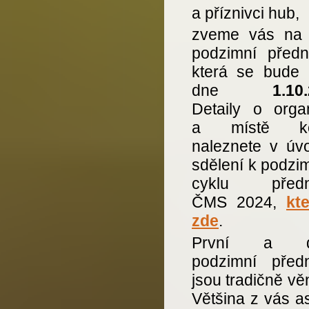
a příznivci hub,
zveme vás na 
podzimní předn
která se bude 
dne
1.10
Detaily o organ
a místě ko
naleznete v úv
sdělení k podzi
cyklu předn
ČMS 2024,
kt
zde
.
První a d
podzimní před
jsou tradičně v
Většina z vás as