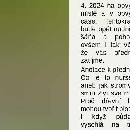
4. 2024 na obv
místě a v obv
čase. Tentokr
bude opět nudn
šáňa a pohoš
ovšem i tak vě
že vás předn
zaujme.
Anotace k předn
Co je to nurs
aneb jak stromy
smrti živí své 
Proč dřevní 
mohou tvořit plo
i když půd
vyschlá na t