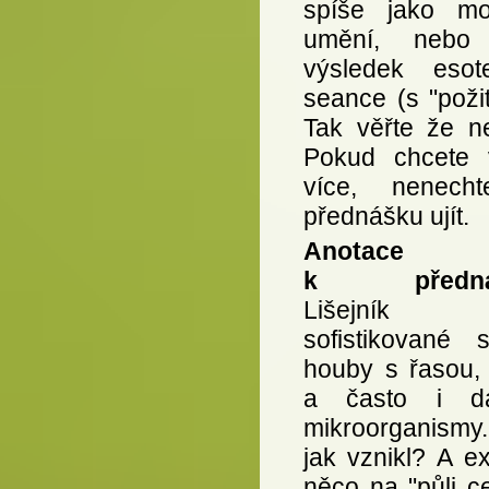
spíše jako mo
umění, nebo 
výsledek esote
seance (s "poži
Tak věřte že ne
Pokud chcete 
více, nenech
přednášku ujít.
Anotace
k přednáš
Lišejník
sofistikované s
houby s řasou, 
a často i da
mikroorganismy
jak vznikl? A ex
něco na "půli c