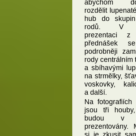
abychom dok
rozdělit lupenat
hub do skupi
rodů. V d
prezentaci z
přednášek s
podrobněji zam
rody centrálním
a sbíhavými lupe
na strmělky, šťa
voskovky, kali
a další.
Na fotografiích
jsou tři houby,
budou v ú
prezentovány. 
si je zkusit sam