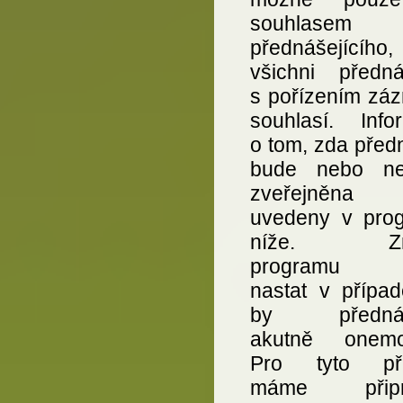
souhlasem
přednášejícího,
všichni přednáš
s pořízením zá
souhlasí. Info
o tom, zda před
bude nebo ne
zveřejněna 
uvedeny v pro
níže. Zm
programu 
nastat v případ
by přednáše
akutně onemo
Pro tyto pří
máme připr