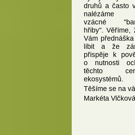
druhů a často v
nalézáme n
vzácné "bar
hřiby". Věříme,
Vám přednáška
líbit a že zá
přispěje k pov
o nutnosti oc
těchto cen
ekosystémů.
Těšíme se na vá
Markéta Vlčkov