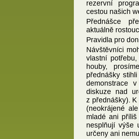
rezervní prog
cestou našich w
Přednášce př
aktuálně rostou
Pravidla pro don
Návštěvníci mo
vlastní potřebu
houby, prosím
přednášky stihli
demonstrace v
diskuze nad ur
z přednášky). K
(neokrájené ale
mladé ani příli
nesplňují výše 
určeny ani nemus