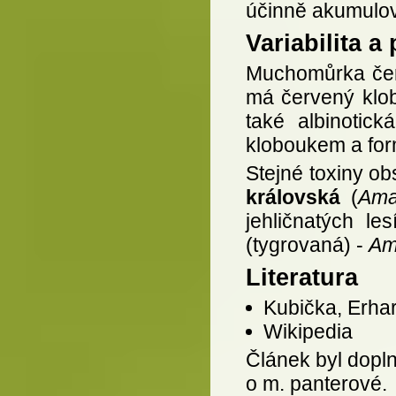
účinně akumulov
Variabilita a
Muchomůrka červe
má červený klobo
také albinotic
kloboukem a form
Stejné toxiny ob
královská
(
Ama
jehličnatých l
(tygrovaná) -
Am
Literatura
Kubička, Erhar
Wikipedia
Článek byl dopln
o m. panterové.