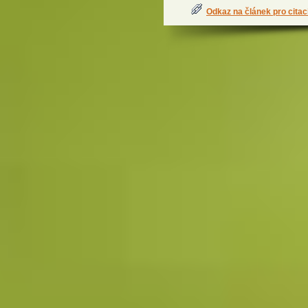
Odkaz na článek pro citac