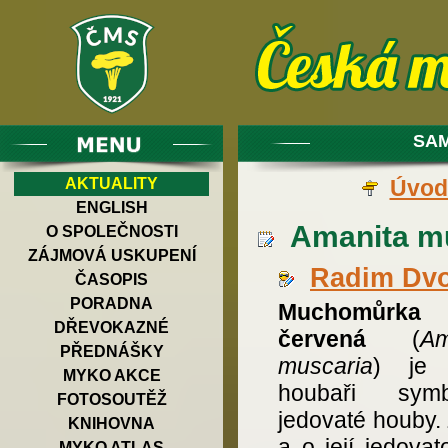
SAM
AKTUALITY
Úvod
ENGLISH
Amanita mu
O SPOLEČNOSTI
ZÁJMOVÁ USKUPENÍ
Radim Dv
ČASOPIS
PORADNA
Muchom
ůrka
DŘEVOKAZNÉ
červená
(
Am
PŘEDNÁŠKY
muscaria
) je 
MYKO AKCE
houbaři symb
FOTOSOUTĚŽ
jedovaté houby. 
KNIHOVNA
a o její jedovato
MYKO ATLAS