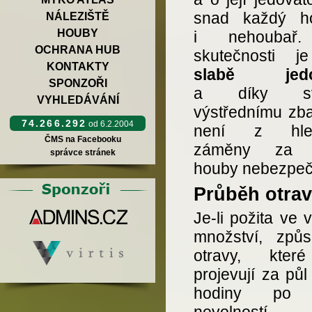
snad každý h
NÁLEZIŠTĚ
HOUBY
i nehoubař
OCHRANA HUB
skutečnosti j
KONTAKTY
slabě jedo
SPONZOŘI
a díky sv
VYHLEDÁVÁNÍ
výstřednímu zba
74.266.292
od 6.2.2004
není z hled
ČMS na Facebooku
záměny za j
správce stránek
houby nebezpeč
Průběh otrav
Je-li požita ve 
množství, způs
otravy, kter
projevují za půl 
hodiny po j