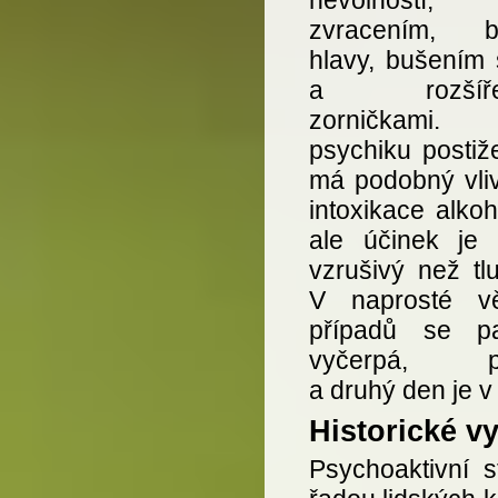
nevolností,
zvracením, bo
hlavy, bušením 
a rozšíře
zorničkami
psychiku postiž
má podobný vliv
intoxikace alko
ale účinek je 
vzrušivý než tl
V naprosté vě
případů se pa
vyčerpá, pr
a druhý den je v
Historické vy
Psychoaktivní 