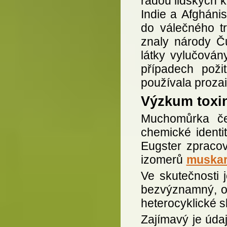
řadou lidských ku
Indie a Afghánis
do válečného tr
znaly národy Ču
látky vylučován
případech poži
používala prozai
Výzkum toxi
Muchomůrka čer
chemické identi
Eugster zpraco
izomerů
muskar
Ve skutečnosti 
bezvýznamný, ot
heterocyklické s
Zajímavý je úda