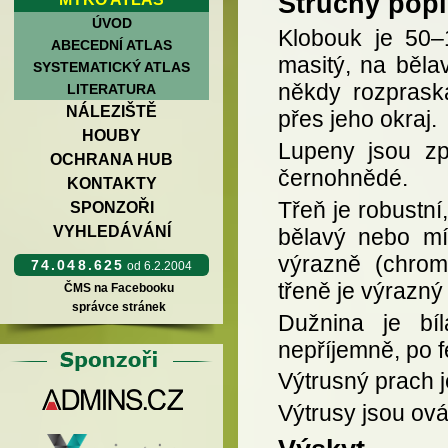
Stručný popi
ÚVOD
Klobouk je 50–1
ABECEDNÍ ATLAS
masitý, na běla
SYSTEMATICKÝ ATLAS
někdy rozprask
LITERATURA
NÁLEZIŠTĚ
přes jeho okraj.
HOUBY
Lupeny jsou zp
OCHRANA HUB
černohnědé.
KONTAKTY
Třeň je robustní,
SPONZOŘI
VYHLEDÁVÁNÍ
bělavý nebo mír
výrazně (chrom
74.048.625
od 6.2.2004
třeně je výrazný
ČMS na Facebooku
správce stránek
Dužnina je bíl
nepříjemně, po f
Výtrusný prach 
Výtrusy jsou ová