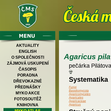
AKTUALITY
ENGLISH
Agaricus pila
O SPOLEČNOSTI
ZÁJMOVÁ USKUPENÍ
pečárka Pilátov
ČASOPIS
PORADNA
Systematika
DŘEVOKAZNÉ
PŘEDNÁŠKY
Fungi
Basidiomycota
MYKO AKCE
Agaricomycetes
Agaricales
FOTOSOUTĚŽ
Agaricaceae
KNIHOVNA
Agaricus
MYKO ATLAS