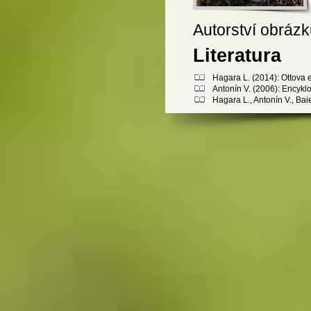
Autorství obráz
Literatura
Hagara L. (2014): Ottova 
Antonín V. (2006): Encykl
Hagara L., Antonín V., Bai