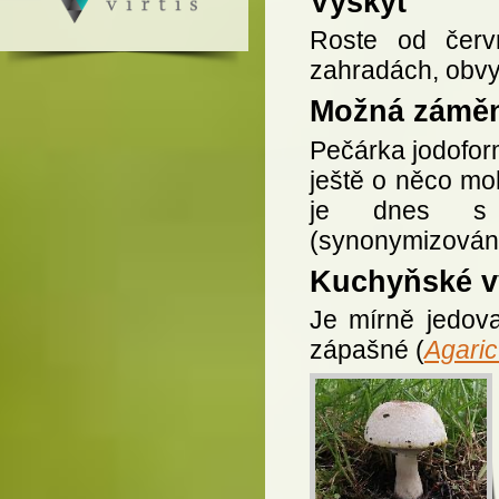
Výskyt
Roste od červn
zahradách, obvy
Možná zámě
Pečárka jodofor
ještě o něco moh
je dnes s p
(synonymizován
Kuchyňské vy
Je mírně jedova
zápašné (
Agari