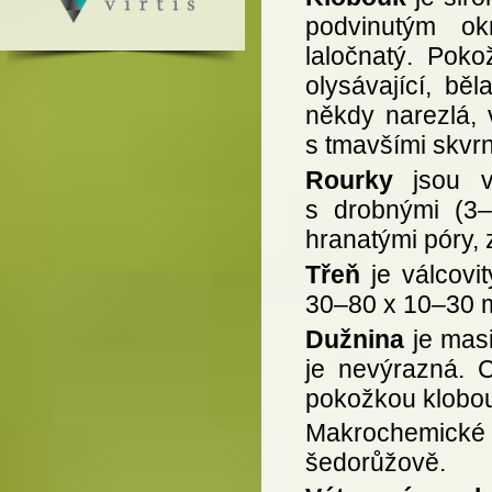
podvinutým ok
laločnatý. Poko
olysávající, bě
někdy narezlá, 
s tmavšími skvr
Rourky
jsou v
s drobnými (3–
hranatými póry, 
Třeň
je válcovi
30–80 x 10–30 mm
Dužnina
je masi
je nevýrazná. 
pokožkou klobo
Makrochemické
šedorůžově.