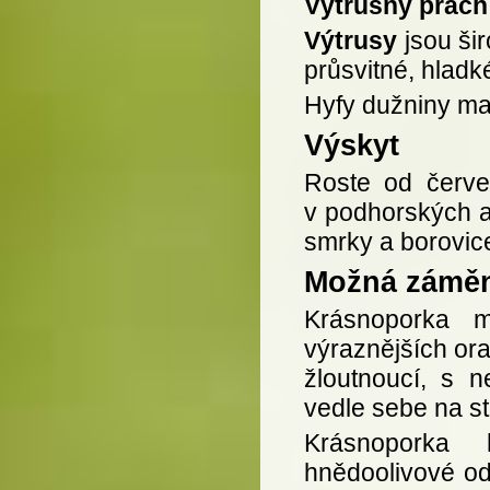
Výtrusný prach
Výtrusy
jsou šir
průsvitné, hladk
Hyfy dužniny maj
Výskyt
Roste od červen
v podhorských a 
smrky a borovic
Možná zámě
Krásnoporka m
výraznějších ora
žloutnoucí, s 
vedle sebe na ste
Krásnoporka 
hnědoolivové od