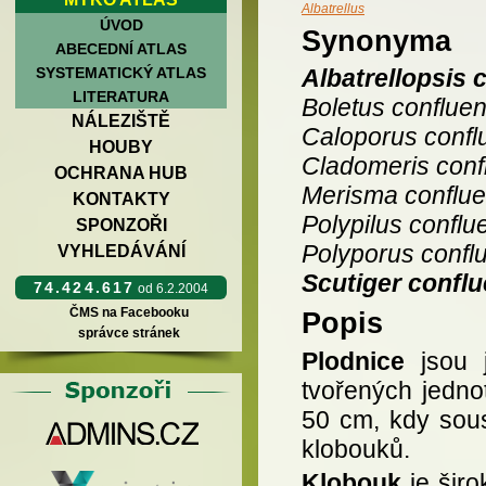
Albatrellus
ÚVOD
Synonyma
ABECEDNÍ ATLAS
SYSTEMATICKÝ ATLAS
Albatrellopsis 
LITERATURA
Boletus conflue
NÁLEZIŠTĚ
Caloporus confl
HOUBY
Cladomeris conf
OCHRANA HUB
Merisma conflu
KONTAKTY
Polypilus conflu
SPONZOŘI
Polyporus confl
VYHLEDÁVÁNÍ
Scutiger confl
74.424.617
od 6.2.2004
ČMS na Facebooku
Popis
správce stránek
Plodnice
jsou j
tvořených jedno
50 cm, kdy sous
klobouků.
Klobouk
je šir