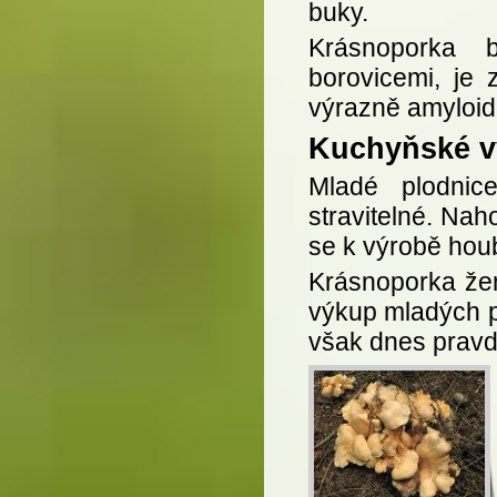
buky.
Krásnoporka 
borovicemi, je
výrazně amyloidn
Kuchyňské vy
Mladé plodnic
stravitelné. Nah
se k výrobě hou
Krásnoporka žem
výkup mladých p
však dnes prav