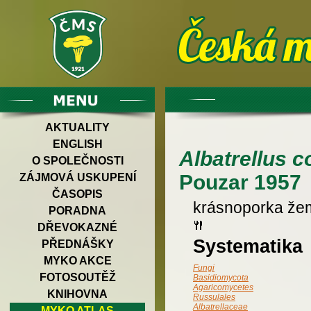
AKTUALITY
ENGLISH
Albatrellus c
O SPOLEČNOSTI
Pouzar 1957
ZÁJMOVÁ USKUPENÍ
ČASOPIS
krásnoporka že
PORADNA
DŘEVOKAZNÉ
Systematika
PŘEDNÁŠKY
MYKO AKCE
Fungi
FOTOSOUTĚŽ
Basidiomycota
Agaricomycetes
KNIHOVNA
Russulales
Albatrellaceae
MYKO ATLAS