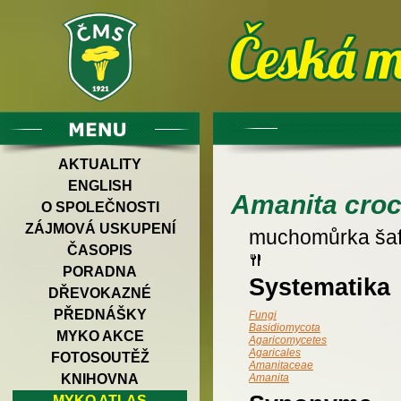
AKTUALITY
ENGLISH
Amanita cro
O SPOLEČNOSTI
ZÁJMOVÁ USKUPENÍ
muchomůrka ša
ČASOPIS
PORADNA
Systematika
DŘEVOKAZNÉ
PŘEDNÁŠKY
Fungi
Basidiomycota
MYKO AKCE
Agaricomycetes
Agaricales
FOTOSOUTĚŽ
Amanitaceae
KNIHOVNA
Amanita
MYKO ATLAS