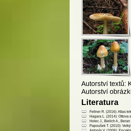
Autorství textů: 
Autorství obráz
Literatura
Fellner R. (2016): Atlas 
Hagara L. (2014): Ottova 
Holec J., Bielich A., Bera
Papoušek T. (2010): Velký 
Antonín V. (2006): Encykl