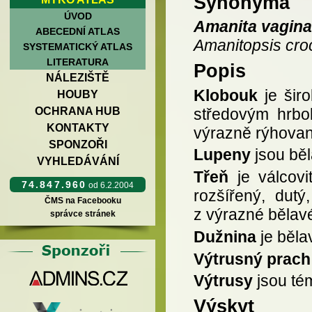
Synonyma
ÚVOD
Amanita vagina
ABECEDNÍ ATLAS
Amanitopsis cro
SYSTEMATICKÝ ATLAS
LITERATURA
Popis
NÁLEZIŠTĚ
Klobouk
je širo
HOUBY
středovým hrbol
OCHRANA HUB
KONTAKTY
výrazně rýhovaný
SPONZOŘI
Lupeny
jsou běl
VYHLEDÁVÁNÍ
Třeň
je válcov
74.847.960
od 6.2.2004
rozšířený, dutý
ČMS na Facebooku
z výrazné bělav
správce stránek
Dužnina
je běla
Výtrusný prach
Výtrusy
jsou tém
Výskyt