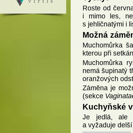
Roste od června 
i mimo les, ne
s jehličnatými i 
Možná zámě
Muchomůrka šafr
kterou při setká
Muchomůrka ry
nemá šupinatý t
oranžových odst
Záměna je možn
(sekce
Vaginata
Kuchyňské vy
Je jedlá, ale
a vyžaduje delší