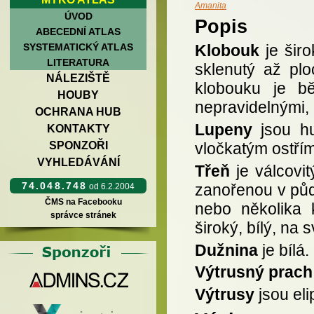
Amanita
ÚVOD
Popis
ABECEDNÍ ATLAS
SYSTEMATICKÝ ATLAS
Klobouk
je širo
LITERATURA
sklenutý až plo
NÁLEZIŠTĚ
klobouku je bě
HOUBY
nepravidelnými,
OCHRANA HUB
Lupeny
jsou hu
KONTAKTY
SPONZOŘI
vločkatým ostřím
VYHLEDÁVÁNÍ
Třeň
je válcovi
74.048.748
zanořenou v půdě
od 6.2.2004
ČMS na Facebooku
nebo několika 
správce stránek
široký, bílý, na 
Dužnina
je bílá
Výtrusný prach
Výtrusy
jsou eli