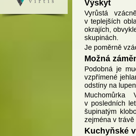
Výskyt
Vyrůstá vzácn
v teplejších obl
okrajích, obvykl
skupinách.
Je poměrně vzác
Možná zámě
Podobná je mu
vzpřímené jehla
odstíny na lupe
Muchomůrka Vi
v posledních le
šupinatým klobo
zejména v trávě
Kuchyňské vy