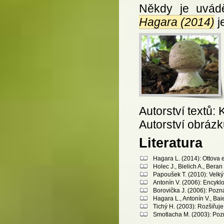
Někdy je uvádě
Hagara (2014)
j
Autorství textů:
Autorství obrázk
Literatura
Hagara L. (2014): Ottova 
Holec J., Bielich A., Bera
Papoušek T. (2010): Velký 
Antonín V. (2006): Encykl
Borovička J. (2006): Poz
Hagara L., Antonín V., Bai
Tichý H. (2003): Rozšiřuj
Smotlacha M. (2003): Poz