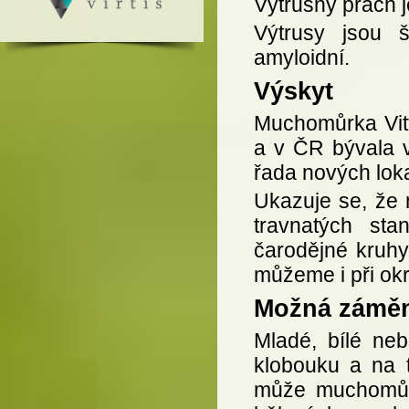
Výtrusný prach je
Výtrusy jsou š
amyloidní.
Výskyt
Muchomůrka Vitt
a v ČR bývala v
řada nových loka
Ukazuje se, že 
travnatých sta
čarodějné kruhy
můžeme i při okr
Možná zámě
Mladé, bílé ne
klobouku a na t
může muchomůrka