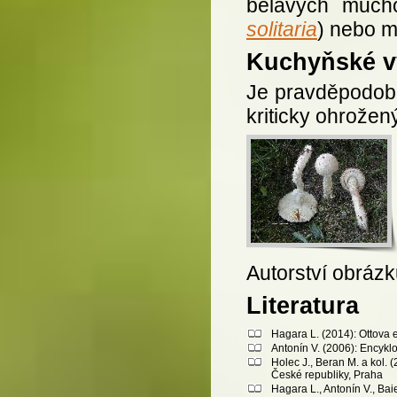
bělavých much
solitaria
) nebo m
Kuchyňské vy
Je pravděpodobn
kriticky ohrožen
Autorství obráz
Literatura
Hagara L. (2014): Ottova 
Antonín V. (2006): Encykl
Holec J., Beran M. a kol.
České republiky, Praha
Hagara L., Antonín V., Bai