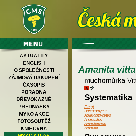
AKTUALITY
ENGLISH
Amanita vitta
O SPOLEČNOSTI
ZÁJMOVÁ USKUPENÍ
muchomůrka Vitt
ČASOPIS
PORADNA
Systematika
DŘEVOKAZNÉ
PŘEDNÁŠKY
Fungi
Basidiomycota
MYKO AKCE
Agaricomycetes
Agaricales
FOTOSOUTĚŽ
Amanitaceae
KNIHOVNA
Amanita
MYKO ATLAS