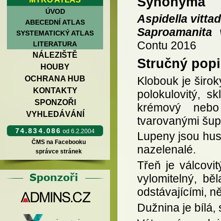
Synonyma
ÚVOD
Aspidella vittad
ABECEDNÍ ATLAS
Saproamanita v
SYSTEMATICKÝ ATLAS
Contu 2016
LITERATURA
NÁLEZIŠTĚ
Stručný popi
HOUBY
Klobouk je širok
OCHRANA HUB
KONTAKTY
polokulovitý, s
SPONZOŘI
krémový nebo 
VYHLEDÁVÁNÍ
tvarovanými šup
74.834.086
od 6.2.2004
Lupeny jsou hus
ČMS na Facebooku
nazelenalé.
správce stránek
Třeň je válcovi
vylomitelný, b
odstávajícími, n
Dužnina je bílá,