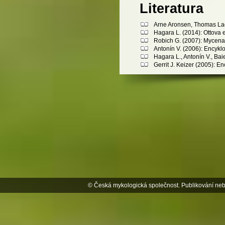
Literatura
Arne Aronsen, Thomas Lae
Hagara L. (2014): Ottova 
Robich G. (2007): Mycena 
Antonín V. (2006): Encykl
Hagara L., Antonín V., Bai
Gerrit J. Keizer (2005): 
© Česká mykologická společnost. Publikování neb