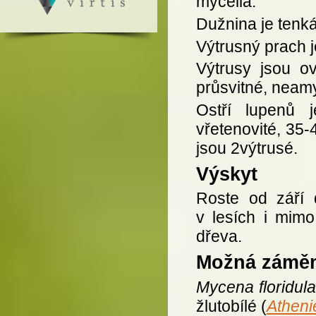
mycelia.
Dužnina je tenká
Výtrusný prach je
Výtrusy jsou o
průsvitné, neamy
Ostří lupenů j
vřetenovité, 35-
jsou 2výtrusé.
Výskyt
Roste od září 
v lesích i mimo
dřeva.
Možná zámě
Mycena floridula
žlutobílé (
Athenie