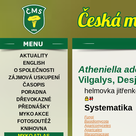
AKTUALITY
ENGLISH
Atheniella ad
O SPOLEČNOSTI
Vilgalys, Des
ZÁJMOVÁ USKUPENÍ
ČASOPIS
helmovka jitřen
PORADNA
DŘEVOKAZNÉ
Systematika
PŘEDNÁŠKY
MYKO AKCE
Fungi
FOTOSOUTĚŽ
Basidiomycota
Agaricomycetes
KNIHOVNA
Agaricales
Marasmiaceae
MYKO ATLAS