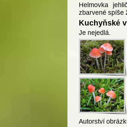
Helmovka jehli
zbarvené spíše 
Kuchyňské vy
Je nejedlá.
Autorství obráz