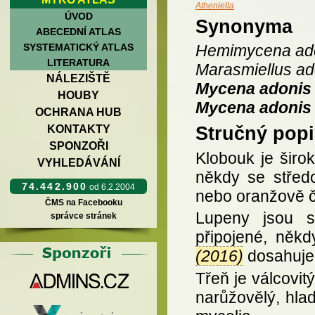
Atheniella
ÚVOD
Synonyma
ABECEDNÍ ATLAS
SYSTEMATICKÝ ATLAS
Hemimycena ad
LITERATURA
Marasmiellus ad
NÁLEZIŠTĚ
Mycena adonis
HOUBY
Mycena adonis 
OCHRANA HUB
KONTAKTY
Stručný popi
SPONZOŘI
Klobouk je širo
VYHLEDÁVÁNÍ
někdy se střed
74.442.900
od 6.2.2004
nebo oranžově če
ČMS na Facebooku
Lupeny jsou sp
správce stránek
připojené, něk
(2016)
dosahuje 
Třeň je válcovit
narůžovělý, hla