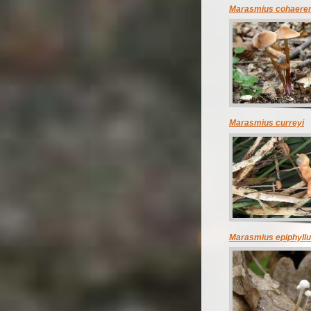
Marasmius cohaere
Marasmius curreyi
Marasmius epiphyll