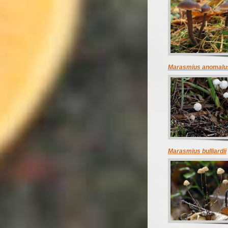
Marasmius anomalu
Marasmius bulliardii