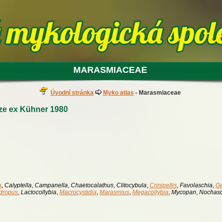
MARASMIACEAE
Úvodní stránka
Myko atlas
- Marasmiaceae
e ex Kühner 1980
a
,
Calyptella
,
Campanella
,
Chaetocalathus
,
Clitocybula
,
Crinipellis
,
Favolaschia
,
G
dropus
,
Lactocollybia
,
Macrocystidia
,
Marasmius
,
Megacollybia
,
Mycopan
,
Nochas