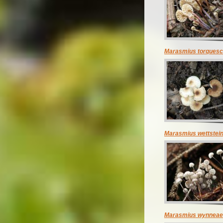
Marasmius torques
Marasmius wettstein
Marasmius wynneae