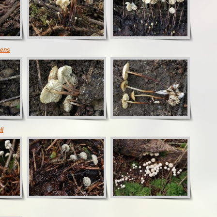
cens
ii