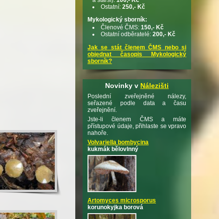
Ostatní:
250,- Kč
Mykologický sborník:
Členové ČMS:
150,- Kč
Ostatní odběratelé:
200,- Kč
Jak se stát členem ČMS nebo si
objednat časopis Mykologický
sborník?
Novinky v
Nálezišti
Poslední zveřejněné nálezy,
seřazené podle data a času
zveřejnění.
Jste-li členem ČMS a máte
přístupové údaje, přihlaste se vpravo
nahoře.
Volvariella bombycina
kukmák bělovlnný
Artomyces microsporus
korunokyjka borová