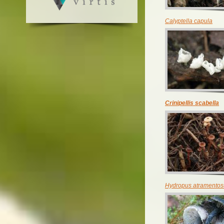
Calyptella capula
Crinipellis scabella
Hydropus atramentos