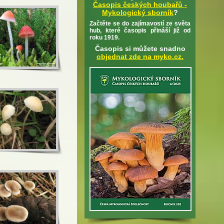
Časopis českých houbařů -
Mykologický sborník
?
Začtěte se do zajímavostí ze světa
hub, které časopis přináší již od
roku 1919.
Časopis si můžete snadno
objednat zde na myko.cz.