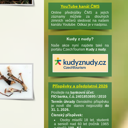
YouTube kanál ČMS
Online přednášky ČMS a jejich
záznamy můžete za dlouhých
zimních večerů sledovat na našem
kanálu Youtube. Odkaz je v nadpisu.
Kudy z nudy?
Naše akce nyní najdete také na
portálu CzechTourism
Kudy z nudy
.
Příspěvky a předplatné 2026
Posílejte na
bankovní účet:
FIO banka, č.ú. 2401853695 / 2010
Termín úhrady
členského příspěvku
je nově dle stanov nejpozději
do
31. 1. 2026.
Členský příspěvek:
Osoby mladší 18 let, studenti
a senioři nad 60 let (ročník 1965
a starší):
100,- Kč