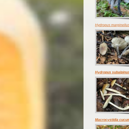
Hydropus marginellu
Hydropus subalpinu
Macrocystidia cucu