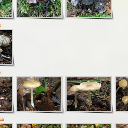
s
s
mis