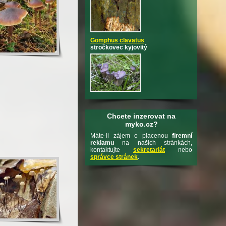
Gomphus clavatus
stročkovec kyjovitý
Chcete inzerovat na
myko.cz?
Máte-li zájem o placenou
firemní
reklamu
na našich stránkách,
kontaktujte
sekretariát
nebo
správce stránek
.