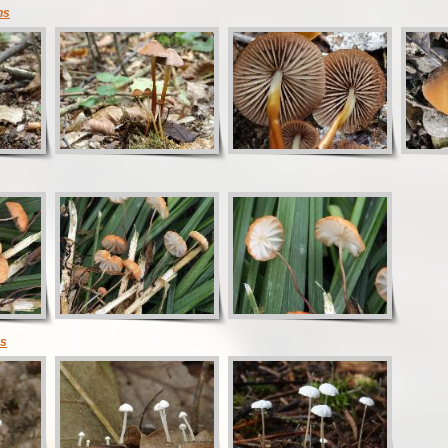
ns
us