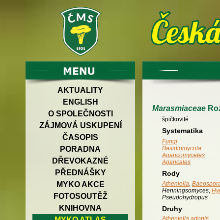
AKTUALITY
ENGLISH
Marasmiaceae
Roz
O SPOLEČNOSTI
špičkovité
ZÁJMOVÁ USKUPENÍ
Systematika
ČASOPIS
Fungi
PORADNA
Basidiomycota
Agaricomycetes
DŘEVOKAZNÉ
Agaricales
PŘEDNÁŠKY
Rody
Atheniella
,
Baeospor
MYKO AKCE
Henningsomyces
,
Hy
FOTOSOUTĚŽ
Pseudohydropus
KNIHOVNA
Druhy
Atheniella adonis
MYKO ATLAS