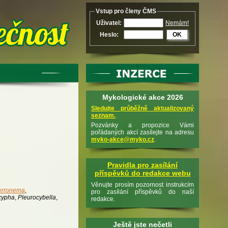
Vstup pro členy ČMS
Uživatel:
Nemám!
Heslo:
OK
Mykologické akce 2026
Sledujte průběžně aktualizovaný
seznam.
Pozvánky a propozice Vámi
pořádaných akcí zasílejte na adresu
myko-akce@myko.cz
.
Pravidla pro zasílání
příspěvků do redakce webu
Věnujte prosím pozornost instrukcím
erronema
,
pro zasílání příspěvků do naší
cypha
,
Pleurocybella
,
redakce.
Ještě jste nečetli