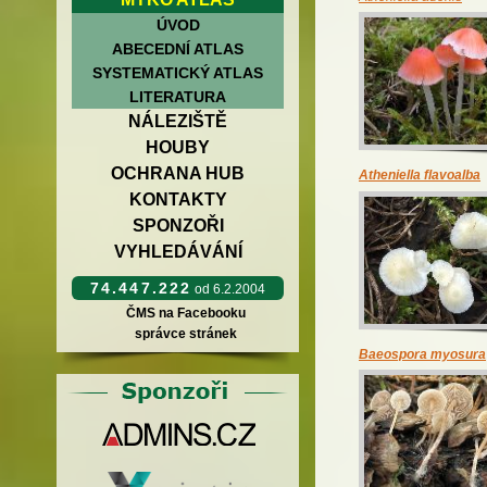
ÚVOD
ABECEDNÍ ATLAS
SYSTEMATICKÝ ATLAS
LITERATURA
NÁLEZIŠTĚ
HOUBY
OCHRANA HUB
Atheniella flavoalba
KONTAKTY
SPONZOŘI
VYHLEDÁVÁNÍ
74.447.222
od 6.2.2004
ČMS na Facebooku
správce stránek
Baeospora myosura