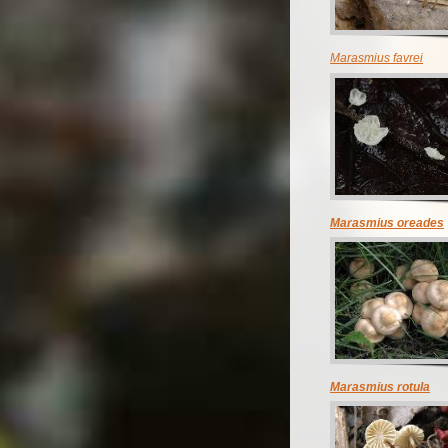
Marasmius favrei
Marasmius oreades
Marasmius rotula