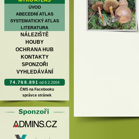
ÚVOD
ABECEDNÍ ATLAS
SYSTEMATICKÝ ATLAS
LITERATURA
NÁLEZIŠTĚ
HOUBY
OCHRANA HUB
KONTAKTY
SPONZOŘI
VYHLEDÁVÁNÍ
74.768.891
od 6.2.2004
ČMS na Facebooku
správce stránek