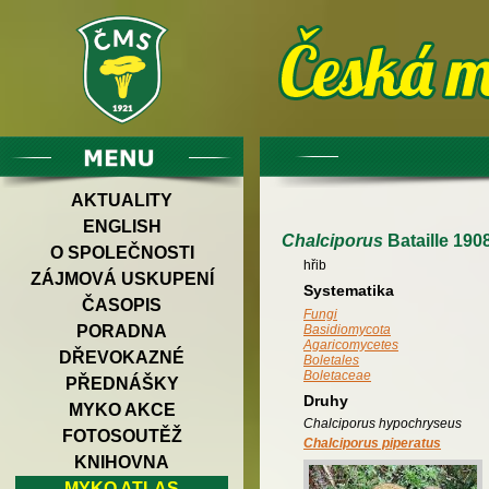
AKTUALITY
ENGLISH
Chalciporus
Bataille 190
O SPOLEČNOSTI
hřib
ZÁJMOVÁ USKUPENÍ
Systematika
ČASOPIS
Fungi
PORADNA
Basidiomycota
Agaricomycetes
DŘEVOKAZNÉ
Boletales
Boletaceae
PŘEDNÁŠKY
Druhy
MYKO AKCE
Chalciporus hypochryseus
FOTOSOUTĚŽ
Chalciporus piperatus
KNIHOVNA
MYKO ATLAS